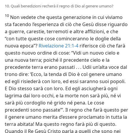
10. Quali benedizioni recherà il regno di Dio al genere umano?
10
Non vedete che questa generazione in cui viviamo
sta facendo l’esperienza di ciò che Gesù disse riguardo
a guerre, carestie, terremoti e altre afflizioni, e che
“con tutte queste cose cominceranno le doglie della
nuova epoca”?
Rivelazione 21:1-4
riferisce ciò che farà
questo nuovo ordine di cose: “Vidi un nuovo cielo e
una nuova terra; poiché il precedente cielo e la
precedente terra erano passati . . . Udii un’alta voce dal
trono dire: ‘Ecco, la tenda di Dio è col genere umano
ed egli risiederà con loro, ed essi saranno suoi popoli.
E Dio stesso sarà con loro. Ed egli asciugherà ogni
lagrima dai loro occhi, e la morte non sarà più, né vi
sarà più cordoglio né grido né pena. Le cose
precedenti sono passate’”. Il regno che farà questo per
il genere umano merita d’essere proclamato in tutta la
terra abitata! Ma questo regno farà più di questo.
Quando il Re Gesù Cristo parla a quelli che sono nei