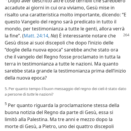
Dopo aver descritto altre cose terribili che sarebbero
accadute ai giorni in cui ora viviamo, Gesù mise in
risalto una caratteristica molto importante, dicendo: “E
questo Vangelo del regno sarà predicato in tutto il
mondo, per testimonianza a tutte le genti, allora verrà
la fine”. (
Matt.
24:14
,
Na
) È interessante notare che
Gesù disse ai suoi discepoli che dopo l’inizio delle
“doglie della nuova epoca” sarebbe anche stato ora
che il vangelo del Regno fosse proclamato in tutta la
terra in testimonianza a tutte le nazioni. Ma quanto
sarebbe stata grande la testimonianza prima dell’inizio
della nuova epoca?
5. Per quanto tempo il buon messaggio del regno dei cieli è stato dato
a persone di
tutte
le nazioni?
5
Per quanto riguarda la proclamazione stessa della
buona notizia del Regno da parte di Gesù, essa si
limitò alla Palestina. Ma tre anni e mezzo dopo la
morte di Gesù, a Pietro, uno dei quattro discepoli