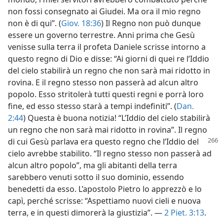
non fossi consegnato ai Giudei. Ma ora il mio regno
non è di qui”. (
Giov. 18:36
) Il Regno non può dunque
essere un governo terrestre. Anni prima che Gesù
venisse sulla terra il profeta Daniele scrisse intorno a
questo regno di Dio e disse: “Ai giorni di quei re l’Iddio
del cielo stabilirà un regno che non sarà mai ridotto in
rovina. E il regno stesso non passerà ad alcun altro
popolo. Esso stritolerà tutti questi regni e porrà loro
fine, ed esso stesso starà a tempi indefiniti”. (
Dan.
2:44
) Questa è buona notizia! “L’Iddio del cielo stabilirà
un regno che non sarà mai ridotto in rovina”. Il regno
di cui Gesù parlava era questo regno che l’Iddio del
cielo avrebbe stabilito. “Il regno stesso non passerà ad
alcun altro popolo”, ma gli abitanti della terra
sarebbero venuti sotto il suo dominio, essendo
benedetti da esso. L’apostolo Pietro lo apprezzò e lo
capì, perché scrisse: “Aspettiamo nuovi cieli e nuova
terra, e in questi dimorerà la giustizia”. —
2 Piet. 3:13
.