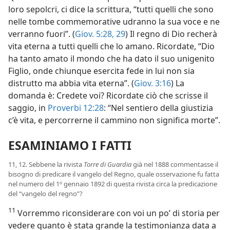
loro sepolcri, ci dice la scrittura, “tutti quelli che sono
nelle tombe commemorative udranno la sua voce e ne
verranno fuori”. (
Giov. 5:28, 29
) Il regno di Dio recherà
vita eterna a tutti quelli che lo amano. Ricordate, “Dio
ha tanto amato il mondo che ha dato il suo unigenito
Figlio, onde chiunque esercita fede in lui non sia
distrutto ma abbia vita eterna”. (
Giov. 3:16
) La
domanda è: Credete voi? Ricordate ciò che scrisse il
saggio, in
Proverbi 12:28
: “Nel sentiero della giustizia
c’è vita, e percorrerne il cammino non significa morte”.
ESAMINIAMO I FATTI
11, 12. Sebbene la rivista
Torre di Guardia
già nel 1888 commentasse il
bisogno di predicare il vangelo del Regno, quale osservazione fu fatta
nel numero del 1º gennaio 1892 di questa rivista circa la predicazione
del “vangelo del regno”?
11
Vorremmo riconsiderare con voi un po’ di storia per
vedere quanto è stata grande la testimonianza data a