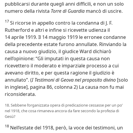
pubblicarsi durante quegli anni difficili, e non un solo
numero della rivista
Torre di Guardia
mancò di uscire.
17
Si ricorse in appello contro la condanna di J. F.
Rutherford e altri e infine si ricevette udienza il
14 aprile 1919. Il 14 maggio 1919 le erronee condanne
della precedente estate furono annullate. Rinviando la
causa a nuovo giudizio, il giudice Ward dichiarò
nell’opinione: “Gli imputati in questa causa non
ricevettero il moderato e imparziale processo a cui
avevano diritto, e per questa ragione il giudizio è
annullato”. (
I Testimoni di Geova nel proposito divino
[solo
in inglese], pagina 86, colonna 2) La causa non fu mai
riconsiderata.
18. Sebbene l’organizzata opera di predicazione cessasse per un po’
nel 1918, che cosa rimaneva ancora da fare secondo la profezia di
Gesù?
18
Nell’estate del 1918, però, la voce dei testimoni, un