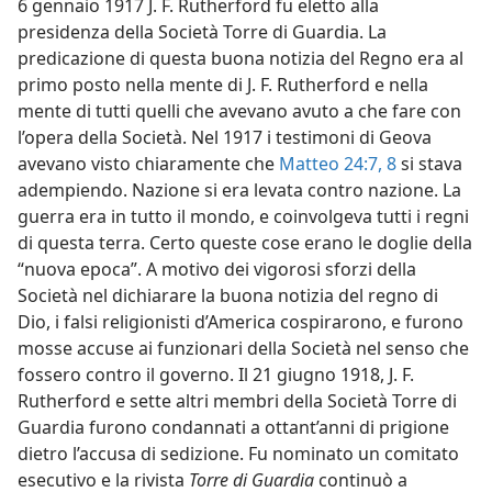
6 gennaio 1917 J. F. Rutherford fu eletto alla
presidenza della Società Torre di Guardia. La
predicazione di questa buona notizia del Regno era al
primo posto nella mente di J. F. Rutherford e nella
mente di tutti quelli che avevano avuto a che fare con
l’opera della Società. Nel 1917 i testimoni di Geova
avevano visto chiaramente che
Matteo 24:7, 8
si stava
adempiendo. Nazione si era levata contro nazione. La
guerra era in tutto il mondo, e coinvolgeva tutti i regni
di questa terra. Certo queste cose erano le doglie della
“nuova epoca”. A motivo dei vigorosi sforzi della
Società nel dichiarare la buona notizia del regno di
Dio, i falsi religionisti d’America cospirarono, e furono
mosse accuse ai funzionari della Società nel senso che
fossero contro il governo. Il 21 giugno 1918, J. F.
Rutherford e sette altri membri della Società Torre di
Guardia furono condannati a ottant’anni di prigione
dietro l’accusa di sedizione. Fu nominato un comitato
esecutivo e la rivista
Torre di Guardia
continuò a