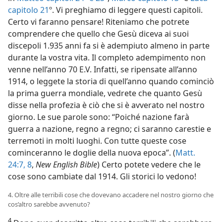
capitolo 21
º. Vi preghiamo di leggere questi capitoli.
Certo vi faranno pensare! Riteniamo che potrete
comprendere che quello che Gesù diceva ai suoi
discepoli 1.935 anni fa si è adempiuto almeno in parte
durante la vostra vita. Il completo adempimento non
venne nell’anno 70 E.V. Infatti, se ripensate all’anno
1914, o leggete la storia di quell’anno quando cominciò
la prima guerra mondiale, vedrete che quanto Gesù
disse nella profezia è ciò che si è avverato nel nostro
giorno. Le sue parole sono: “Poiché nazione farà
guerra a nazione, regno a regno; ci saranno carestie e
terremoti in molti luoghi. Con tutte queste cose
cominceranno le doglie della nuova epoca”. (
Matt.
24:7, 8
,
New English Bible
) Certo potete vedere che le
cose sono cambiate dal 1914. Gli storici lo vedono!
4. Oltre alle terribili cose che dovevano accadere nel nostro giorno che
cos’altro sarebbe avvenuto?
4