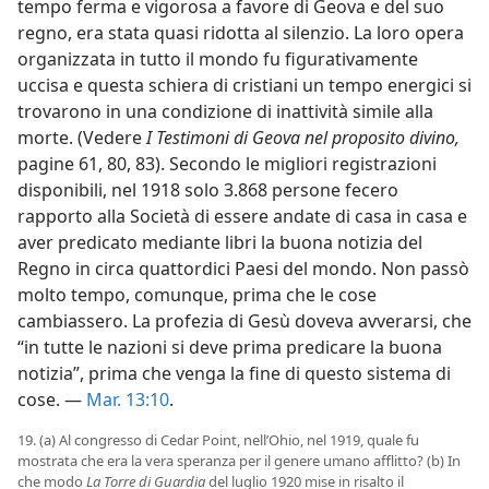
tempo ferma e vigorosa a favore di Geova e del suo
regno, era stata quasi ridotta al silenzio. La loro opera
organizzata in tutto il mondo fu figurativamente
uccisa e questa schiera di cristiani un tempo energici si
trovarono in una condizione di inattività simile alla
morte. (Vedere
I Testimoni di Geova nel proposito divino,
pagine 61, 80, 83). Secondo le migliori registrazioni
disponibili, nel 1918 solo 3.868 persone fecero
rapporto alla Società di essere andate di casa in casa e
aver predicato mediante libri la buona notizia del
Regno in circa quattordici Paesi del mondo. Non passò
molto tempo, comunque, prima che le cose
cambiassero. La profezia di Gesù doveva avverarsi, che
“in tutte le nazioni si deve prima predicare la buona
notizia”, prima che venga la fine di questo sistema di
cose. —
Mar. 13:10
.
19. (a) Al congresso di Cedar Point, nell’Ohio, nel 1919, quale fu
mostrata che era la vera speranza per il genere umano afflitto? (b) In
che modo
La Torre di Guardia
del luglio 1920 mise in risalto il