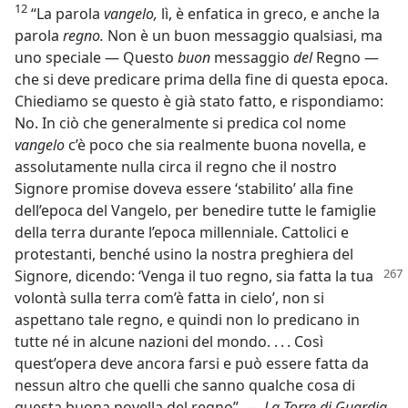
12
“La parola
vangelo,
lì, è enfatica in greco, e anche la
parola
regno.
Non è un buon messaggio qualsiasi, ma
uno speciale — Questo
buon
messaggio
del
Regno —
che si deve predicare prima della fine di questa epoca.
Chiediamo se questo è già stato fatto, e rispondiamo:
No. In ciò che generalmente si predica col nome
vangelo
c’è poco che sia realmente buona novella, e
assolutamente nulla circa il regno che il nostro
Signore promise doveva essere ‘stabilito’ alla fine
dell’epoca del Vangelo, per benedire tutte le famiglie
della terra durante l’epoca millenniale. Cattolici e
protestanti, benché usino la nostra preghiera del
Signore, dicendo: ‘Venga il tuo regno,
sia fatta la tua
volontà sulla terra com’è fatta in cielo’, non si
aspettano tale regno, e quindi non lo predicano in
tutte né in alcune nazioni del mondo. . . . Così
quest’opera deve ancora farsi e può essere fatta da
nessun altro che quelli che sanno qualche cosa di
questa buona novella del regno”. —
La Torre di Guardia,