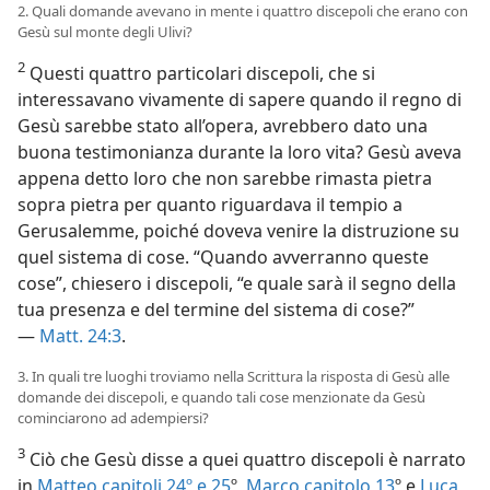
2. Quali domande avevano in mente i quattro discepoli che erano con
Gesù sul monte degli Ulivi?
2
Questi quattro particolari discepoli, che si
interessavano vivamente di sapere quando il regno di
Gesù sarebbe stato all’opera, avrebbero dato una
buona testimonianza durante la loro vita? Gesù aveva
appena detto loro che non sarebbe rimasta pietra
sopra pietra per quanto riguardava il tempio a
Gerusalemme, poiché doveva venire la distruzione su
quel sistema di cose. “Quando avverranno queste
cose”, chiesero i discepoli, “e quale sarà il segno della
tua presenza e del termine del sistema di cose?”
—
Matt. 24:3
.
3. In quali tre luoghi troviamo nella Scrittura la risposta di Gesù alle
domande dei discepoli, e quando tali cose menzionate da Gesù
cominciarono ad adempiersi?
3
Ciò che Gesù disse a quei quattro discepoli è narrato
in
Matteo capitoli 24º e
25
º,
Marco capitolo 13
º e
Luca