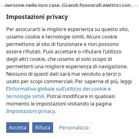
persone nelle loro case. Grandi fonografi elettrici con
amplificatori elettrici vennero pure impiegati per far
Impostazioni privacy
ascoltare questi dischi parlati così che migliaia di
persone udissero in città e villaggi. Con tutta questa
Per assicurarti la migliore esperienza su questo sito,
intensificata opera per annunciare il Re e il Regno,
usiamo cookie e tecnologie simili. Alcuni cookie
l’opposizione crebbe in molti paesi.
permettono al sito di funzionare e non possono
essere rifiutati. Puoi accettare o rifiutare l’utilizzo
30. Come reagirono i governi del mondo all’attività di predicazione dei
degli altri cookie, che usiamo al solo scopo di
testimoni di Geova secondo il racconto dell’
Annuario del 1934?
permetterti una migliore esperienza di navigazione.
30
L’
Annuario dei Testimoni di Geova del 1934
riferì che in
Nessuno di questi dati sarà mai venduto a terzi o
Germania la polizia aveva occupato la proprietà della
usato per scopi commerciali. Per saperne di più, leggi
Società a Magdeburgo. Nel giugno del 1933 il grande
l’
Informativa globale sull’utilizzo dei cookie e
impianto tipografico della Società in Germania fu
tecnologie simili
. Potrai modificare in qualsiasi
chiuso per ordine del governo. Il governo aveva
momento le impostazioni visitando la pagina
proibito qualsiasi adunanza dei testimoni di Geova in
Impostazioni privacy
.
tutta la Germania. Confiscò tutta la letteratura su cui
poté mettere le mani e cercò di fermare la diffusione
Accetta
Rifiuta
Personalizza
del messaggio del Regno in qualsiasi forma. Avrebbe
questa drastica misura indotto di nuovo le persone a