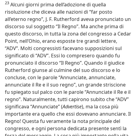
23
Alcuni giorni prima dell’adozione di quella
risoluzione che diceva alle nazioni di “far posto
all’eterno regno”, J. F. Rutherford aveva pronunciato un
discorso sul soggetto “Il Regno”. Ma anche prima di
questo discorso, in tutta la zona del congresso a Cedar
Point, nell’Ohio, erano esposte tre grandi lettere,
“ADV”. Molti congressisti facevano supposizioni sul
significato di “ADV”. Essi lo compresero quando fu
pronunciato il discorso “Il Regno”. Quando il giudice
Rutherford giunse al culmine del suo discorso e lo
concluse, con le parole “Annunciate, annunciate,
annunciate il Re e il suo regno”, un grande striscione
fu spiegato sul palco con le parole “Annunciate il Re e il
regno”. Naturalmente, tutti capirono subito che “ADV”
significava “Annunciate” (
Advertise
), ma la cosa più
importante era quello che essi dovevano annunciare. Il
Regno! Questa fu veramente la nota principale del
congresso, e ogni persona dedicata presente sentì la
forza del messaggio. La cosa più importante nella vita