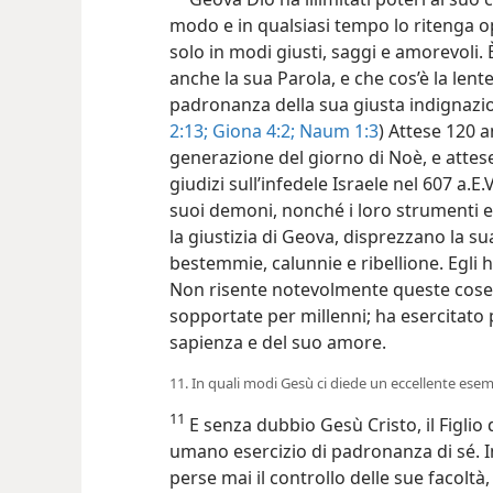
modo e in qualsiasi tempo lo ritenga op
solo in modi giusti, saggi e amorevoli. 
anche la sua Parola, e che cos’è la lentez
padronanza della sua giusta indignazio
2:13;
Giona 4:2;
Naum 1:3
) Attese 120 
generazione del giorno di Noè, e attese
giudizi sull’infedele Israele nel 607 a.E.V
suoi demoni, nonché i loro strumenti e
la giustizia di Geova, disprezzano la su
bestemmie, calunnie e ribellione. Egli 
Non risente notevolmente queste cose? P
sopportate per millenni; ha esercitato
sapienza e del suo amore.
11. In quali modi Gesù ci diede un eccellente ese
11
E senza dubbio Gesù Cristo, il Figlio
umano esercizio di padronanza di sé. I
perse mai il controllo delle sue facoltà,