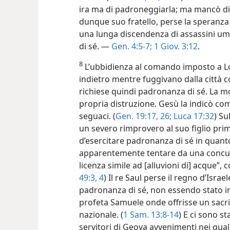
ira ma di padroneggiarla; ma mancò di
dunque suo fratello, perse la speranza 
una lunga discendenza di assassini u
di sé. —
Gen. 4:5-7;
1 Giov. 3:12
.
8
L’ubbidienza al comando imposto a Lot
indietro mentre fuggivano dalla città
richiese quindi padronanza di sé. La mo
propria distruzione. Gesù la indicò c
seguaci. (
Gen. 19:17,
26;
Luca 17:32
) Su
un severo rimprovero al suo figlio pr
d’esercitare padronanza di sé in quant
apparentemente tentare da una concub
licenza simile ad [alluvioni di] acque”,
49:3, 4
) Il re Saul perse il regno d’Isr
padronanza di sé, non essendo stato in
profeta Samuele onde offrisse un sacr
nazionale. (
1 Sam. 13:8-14
) E ci sono sta
servitori di Geova avvenimenti nei qu