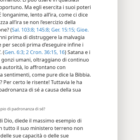
portuno. Ma egli esercita i suoi poteri
È longanime, lento all’ira, come ci dice
za all’ira se non l’esercizio della
ne? (
Sal. 103:8;
145:8;
Ger. 15:15;
Gioe.
anni prima di distruggere la malvagia
 per secoli prima d’eseguire infine i
. (
Gen. 6:3;
2 Cron. 36:15, 16
) Satana e i
 gonzi umani, oltraggiano di continuo
a autorità, lo affrontano con
ha sentimenti, come pure dice la Bibbia.
er certo le risente! Tuttavia le ha
 padronanza di sé a causa della sua
mpio di padronanza di sé?
 di Dio, diede il massimo esempio di
n tutto il suo ministero terreno non
 delle sue capacità o delle sue