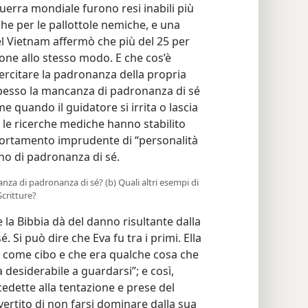
guerra mondiale furono resi inabili più
che per le pallottole nemiche, e una
el Vietnam affermò che più del 25 per
ione allo stesso modo. E che cos’è
ercitare la padronanza della propria
pesso la mancanza di padronanza di sé
e quando il guidatore si irrita o lascia
, le ricerche mediche hanno stabilito
mportamento imprudente di “personalità
no di padronanza di sé.
anza di padronanza di sé? (b) Quali altri esempi di
critture?
la Bibbia dà del danno risultante dalla
Si può dire che Eva fu tra i primi. Ella
no come cibo e che era qualche cosa che
ra desiderabile a guardarsi”; e così,
cedette alla tentazione e prese del
vertito di non farsi dominare dalla sua