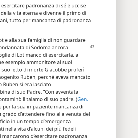
 esercitare padronanza di sé e uccise
della vita eterna e divenne il primo di
mani, tutto per mancanza di padronanza
 e alla sua famiglia di non guardare
 condannata
di Sodoma ancora
glie di Lot mancò di esercitarla, a
ome esempio ammonitore ai suoi
l suo letto di morte Giacobbe proferì
imogenito Ruben, perché aveva mancato
o Ruben si era lasciato
ina di suo Padre. “Con avventata
 contaminò il talamo di suo padre. (
Gen.
aele per la sua impaziente mancanza di
 grado d’attendere fino alla venuta del
ificio in un tempo d’emergenza
ti nella vita d’alcuni dei più fedeli
ali mancarono d’esercitare padronanza