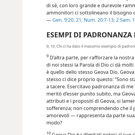
di sé, con loro grande e durevole ram
ammonitori ci sottolineano il bisogno d
—
Gen. 9:20, 21;
Num. 20:7-13;
2 Sam. 1
ESEMPI DI PADRONANZA 
9, 10. Chi ci ha dato il massimo esempio di padron
9
D’altra parte, per rafforzare la nostr
di noi stessi la Parola di Dio ci dà molti
è quello dello stesso Geova Dio. Geova 
stesso ci dice proprio questo: “Sono s
a tacere. Esercitavo padronanza di me s
meritò d’esser punito subito, ma Geova 
attributi e i propositi di Geova, si la
sofferenza; non comprendendo che il 
amorevoli — rappresenta da parte sua
modo?
10
Geova Dio ha illimitati poteri al suo