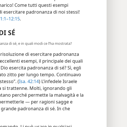
marico! Come tutti questi esempi
i esercitare padronanza di noi stessi!
1:1–12:15
.
DI SÉ
anza di sé, e in quali modi ce l’ha mostrata?
a risoluzione di esercitare padronanza
 eccellenti esempi, il principale dei quali
Dio esercita padronanza di sé? Sì, egli
tato zitto per lungo tempo. Continuavo
tesso”. (
Isa. 42:14
) L’infedele Israele
si trattenne. Molti, ignorando gli
mentano perché permette la malvagità e la
permetterle — per ragioni sagge e
 grande padronanza di sé. In che
 comando. Li può usare in qualsiasi