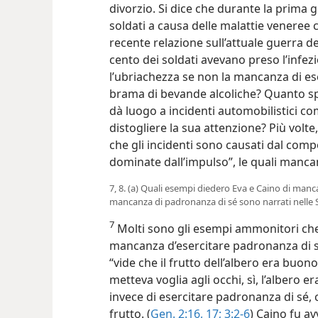
divorzio. Si dice che durante la prima 
soldati a causa delle malattie veneree 
recente relazione sull’attuale guerra d
cento dei soldati avevano preso l’infez
l’ubriachezza se non la mancanza di es
brama di bevande alcoliche? Quanto s
dà luogo a incidenti automobilistici com
distogliere la sua attenzione? Più volte
che gli incidenti sono causati dal co
dominate dall’impulso”, le quali manca
7, 8. (a) Quali esempi diedero Eva e Caino di manc
mancanza di padronanza di sé sono narrati nelle S
7
Molti sono gli esempi ammonitori che 
mancanza d’esercitare padronanza di sé. 
“vide che il frutto dell’albero era buo
metteva voglia agli occhi, sì, l’albero e
invece di esercitare padronanza di sé, 
frutto. (
Gen. 2:16, 17;
3:2-6
) Caino fu av