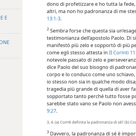
dono di profetizzare e ho tutta la fede, 
altri, ma non ho padronanza di me stes
E E
13:1-3
.
2
Sembra forse che questa sia un’esage
testimonianza dell’apostolo Paolo. Di 
IONE
manifestò più zelo e sopportò di più p
come egli stesso attesta in
II Corinti 1
notevole passato di zelo e perseveranza
dice Paolo del suo bisogno di padronan
corpo e lo conduco come uno schiavo, af
io stesso non sia in qualche modo disa
tragedia più grande di quella di aver f
sopportato tanto perché tutto fosse p
sarebbe stato vano se Paolo non avess
9:27
.
3, 4. (a) Com’è definita la padronanza di sé? (b) Co
3
Davvero, la padronanza di sé è impor