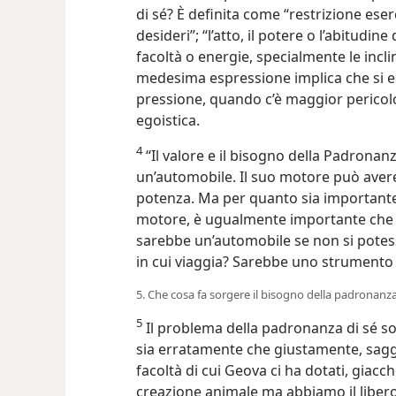
di sé? È definita come “restrizione eser
desideri”; “l’atto, il potere o l’abitudin
facoltà o energie, specialmente le incli
medesima espressione implica che si es
pressione, quando c’è maggior pericolo
egoistica.
4
“Il valore e il bisogno della Padronanz
un’automobile. Il suo motore può avere 
potenza. Ma per quanto sia importante
motore, è ugualmente importante che si
sarebbe un’automobile se non si potesse
in cui viaggia? Sarebbe uno strumento
5. Che cosa fa sorgere il bisogno della padronanza
5
Il problema della padronanza di sé s
sia erratamente che giustamente, sagg
facoltà di cui Geova ci ha dotati, giacc
creazione animale ma abbiamo il libero 