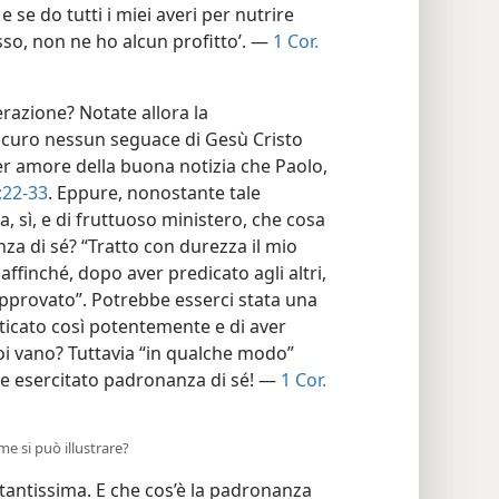
e se do tutti i miei averi per nutrire
so, non ne ho alcun profitto’. —
1 Cor.
razione? Notate allora la
sicuro nessun seguace di Gesù Cristo
er amore della buona notizia che Paolo,
1:22-33
. Eppure, nonostante tale
, sì, e di fruttuoso ministero, che cosa
za di sé? “Tratto con durezza il mio
finché, dopo aver predicato agli altri,
pprovato”. Potrebbe esserci stata una
aticato così potentemente e di aver
oi vano? Tuttavia “in qualche modo”
e esercitato padronanza di sé! —
1 Cor.
me si può illustrare?
tantissima. E che cos’è la padronanza