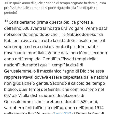
30. In quale anno di quale periodo di tempo segnato fu data questa
profezia, e quale domanda si pone riguardo alla fine di questo
periodo?
30
Consideriamo prima questa biblica profezia
dell’anno 606 avanti la nostra Èra Volgare. Venne data
nel secondo anno dopo che il re Nabucodonosor di
Babilonia aveva distrutto la città di Gerusalemme e il
suo tempio ed era così divenuto il predominante
governante mondiale. Venne data perciò nel secondo
anno dei “tempi dei Gentili” o “fissati tempi delle
nazioni”, durante i quali “tempi” la città di
Gerusalemme, o il messianico regno di Dio che essa
rappresentava, doveva essere calpestata dalle nazioni
non giudaiche o gentili. Secondo il calcolo del tempo
biblico, quei Tempi dei Gentili, che cominciarono nel
607 a.E.V. alla distruzione e desolazione di
Gerusalemme e che sarebbero durati 2.520 anni,
sarebbero finiti all’inizio dell’autunno dell’anno 1914
della nostra Èra Volgare. (
Luca 21:24
) Dopo la fine di