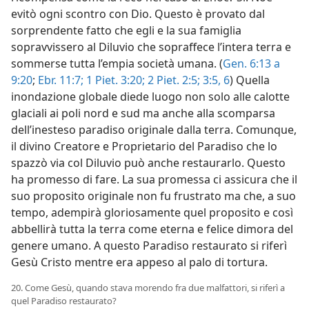
evitò ogni scontro con Dio. Questo è provato dal
sorprendente fatto che egli e la sua famiglia
sopravvissero al Diluvio che sopraffece l’intera terra e
sommerse tutta l’empia società umana. (
Gen. 6:13 a
9:20
;
Ebr. 11:7;
1 Piet. 3:20;
2 Piet. 2:5;
3:5, 6
) Quella
inondazione globale diede luogo non solo alle calotte
glaciali ai poli nord e sud ma anche alla scomparsa
dell’inesteso paradiso originale dalla terra. Comunque,
il divino Creatore e Proprietario del Paradiso che lo
spazzò via col Diluvio può anche restaurarlo. Questo
ha promesso di fare. La sua promessa ci assicura che il
suo proposito originale non fu frustrato ma che, a suo
tempo, adempirà gloriosamente quel proposito e così
abbellirà tutta la terra come eterna e felice dimora del
genere umano. A questo Paradiso restaurato si riferì
Gesù Cristo mentre era appeso al palo di tortura.
20. Come Gesù, quando stava morendo fra due malfattori, si riferì a
quel Paradiso restaurato?