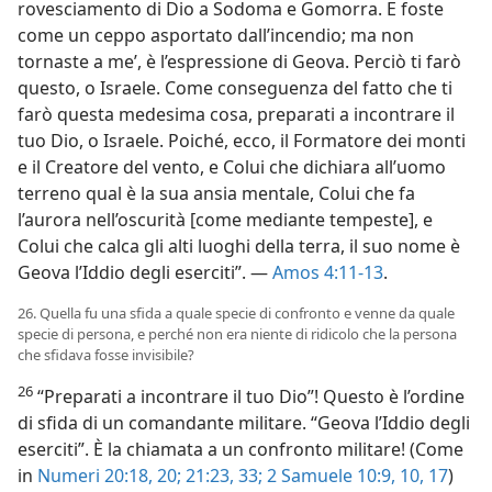
rovesciamento di Dio a Sodoma e Gomorra. E foste
come un ceppo asportato dall’incendio; ma non
tornaste a me’, è l’espressione di Geova. Perciò ti farò
questo, o Israele. Come conseguenza del fatto che ti
farò questa medesima cosa, preparati a incontrare il
tuo Dio, o Israele. Poiché, ecco, il Formatore dei monti
e il Creatore del vento, e Colui che dichiara all’uomo
terreno qual è la sua ansia mentale, Colui che fa
l’aurora nell’oscurità [come mediante tempeste], e
Colui che calca gli alti luoghi della terra, il suo nome è
Geova l’Iddio degli eserciti”. —
Amos 4:11-13
.
26. Quella fu una sfida a quale specie di confronto e venne da quale
specie di persona, e perché non era niente di ridicolo che la persona
che sfidava fosse invisibile?
26
“Preparati a incontrare il tuo Dio”! Questo è l’ordine
di sfida di un comandante militare. “Geova l’Iddio degli
eserciti”. È la chiamata a un confronto militare! (Come
in
Numeri 20:18,
20;
21:23,
33;
2 Samuele 10:9, 10,
17
)