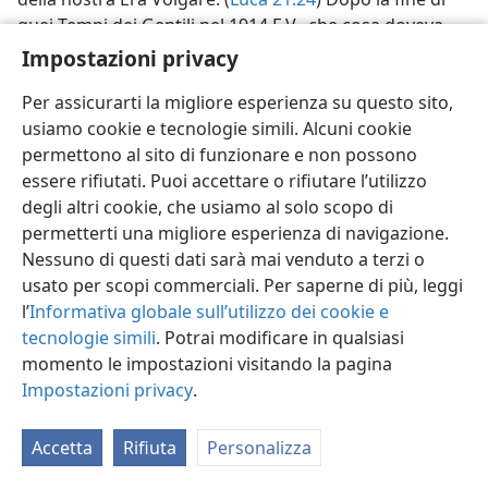
quei Tempi dei Gentili nel 1914 E.V., che cosa doveva
accadere? La profezia che venne data nel secondo
Impostazioni privacy
anno dopo la desolazione di Gerusalemme lo indica.
Per assicurarti la migliore esperienza su questo sito,
Lo spiega l’ispirato profeta Daniele.
usiamo cookie e tecnologie simili. Alcuni cookie
31. Quale interpretazione diede Daniele del sogno profetico di
permettono al sito di funzionare e non possono
Nabucodonosor, e per quanto tempo quella simbolica immagine ha
essere rifiutati. Puoi accettare o rifiutare l’utilizzo
adombrato la politica mondiale?
degli altri cookie, che usiamo al solo scopo di
31
Il re della Potenza Mondiale Babilonese ebbe un
permetterti una migliore esperienza di navigazione.
sogno profetico che Daniele gli interpretò. Vide una
Nessuno di questi dati sarà mai venduto a terzi o
terrificante immagine metallica, con la testa d’oro, il
usato per scopi commerciali. Per saperne di più, leggi
petto e le braccia d’argento, il ventre e le cosce di
l’
Informativa globale sull’utilizzo dei cookie e
rame, le gambe di ferro e i piedi di ferro mischiato con
tecnologie simili
. Potrai modificare in qualsiasi
argilla. Poiché Daniele disse che la testa d’oro
momento le impostazioni visitando la pagina
rappresentava la dinastia reale di Babilonia, il petto e
Impostazioni privacy
.
le braccia d’argento raffigurarono la successiva
potenza mondiale, quella della Media-Persia, il ventre e
Accetta
Rifiuta
Personalizza
le cosce di rame la successiva Potenza Mondiale