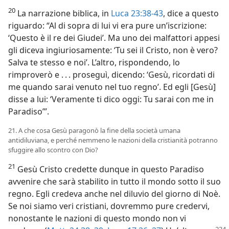
20
La narrazione biblica, in
Luca 23:38-43
, dice a questo
riguardo: “Al di sopra di lui vi era pure un’iscrizione:
‘Questo è il re dei Giudei’. Ma uno dei malfattori appesi
gli diceva ingiuriosamente: ‘Tu sei il Cristo, non è vero?
Salva te stesso e noi’. L’altro, rispondendo, lo
rimproverò e . . . proseguì, dicendo: ‘Gesù, ricordati di
me quando sarai venuto nel tuo regno’. Ed egli [Gesù]
disse a lui: ‘Veramente ti dico oggi: Tu sarai con me in
Paradiso’”.
21. A che cosa Gesù paragonò la fine della società umana
antidiluviana, e perché nemmeno le nazioni della cristianità potranno
sfuggire allo scontro con Dio?
21
Gesù Cristo credette dunque in questo Paradiso
avvenire che sarà stabilito in tutto il mondo sotto il suo
regno. Egli credeva anche nel diluvio del giorno di Noè.
Se noi siamo veri cristiani, dovremmo pure credervi,
nonostante le nazioni di questo mondo non vi