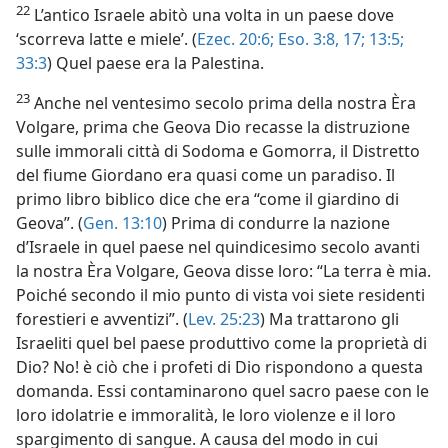
22
L’antico Israele abitò una volta in un paese dove
‘scorreva latte e miele’. (
Ezec. 20:6;
Eso. 3:8,
17;
13:5;
33:3
) Quel paese era la Palestina.
23
Anche nel ventesimo secolo prima della nostra Èra
Volgare, prima che Geova Dio recasse la distruzione
sulle immorali città di Sodoma e Gomorra, il Distretto
del fiume Giordano era quasi come un paradiso. Il
primo libro biblico dice che era “come il giardino di
Geova”. (
Gen. 13:10
) Prima di condurre la nazione
d’Israele in quel paese nel quindicesimo secolo avanti
la nostra Èra Volgare, Geova disse loro: “La terra è mia.
Poiché secondo il mio punto di vista voi siete residenti
forestieri e avventizi”. (
Lev. 25:23
) Ma trattarono gli
Israeliti quel bel paese produttivo come la proprietà di
Dio? No! è ciò che i profeti di Dio rispondono a questa
domanda. Essi contaminarono quel sacro paese con le
loro idolatrie e immoralità, le loro violenze e il loro
spargimento di sangue. A causa del modo in cui