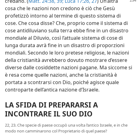
credano. (
Matt.
24:38, 39;
Luca 17:26, 27
) Un’altra
cosa che le nazioni non credono è ciò che Gesù
profetizzò intorno al termine di questo sistema di
cose. Che cosa disse? Che, proprio come il sistema di
cose antidiluviano sulla terra ebbe fine in un disastro
mondiale al Diluvio, così l’attuale sistema di cose di
lunga durata avrà fine in un disastro di proporzioni
mondiali. Secondo le loro pretese religiose, le nazioni
della cristianità avrebbero dovuto mostrare d’essere
diverse dalle cosiddette nazioni pagane. Ma siccome si
è resa come quelle nazioni, anche la cristianità è
portata a scontrarsi con Dio, poiché agisce quale
controparte dell’antica nazione d’Israele.
LA SFIDA DI PREPARARSI A
INCONTRARE IL SUO DIO
22, 23. Che specie di paese occupò una volta l’antico Israele, e in che
modo non camminarono col Proprietario di quel paese?