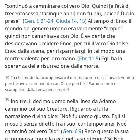
“continuò a camminare col vero Dio. Quindi [all’età di
trecentosessantacinque anni] non fu più, poiché Dio lo
prese”. (
Gen. 5:21-24;
Giuda 14, 15
) Al tempo di Enoc il
mondo del genere umano era veramente “empio”,
quindi non camminava con Dio. È evidente che
desideravano uccidere Enoc, per cui il vero Dio tolse
Enoc dalla scena, per risparmiargli in tal modo una
morte violenta per loro mano. (
Ebr. 11:5
) Egli ha la
speranza della risurrezione dalla morte.
19. In che modo fu ricompensato il decimo uomo nella linea di Adamo
perché aveva camminato con Dio, e perché il Paradiso non è
scomparso dalla terra per sempre?
19
Inoltre, il decimo uomo nella linea da Adamo
camminò col suo Creatore. Riguardo a lui la
narrazione divina dice: “Noè fu uomo giusto. Egli si
mostrò senza difetto fra i suoi contemporanei. Noè
camminò col vero Dio”. (
Gen. 6:9
) Recò questo la sua
ricompensa come la recò nel caso di Enoc? Sì! Noè