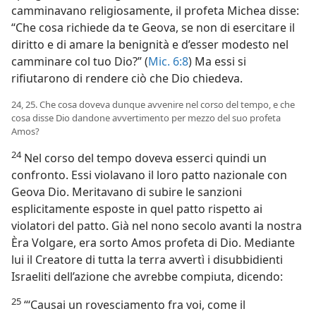
camminavano religiosamente, il profeta Michea disse:
“Che cosa richiede da te Geova, se non di esercitare il
diritto e di amare la benignità e d’esser modesto nel
camminare col tuo Dio?” (
Mic. 6:8
) Ma essi si
rifiutarono di rendere ciò che Dio chiedeva.
24, 25. Che cosa doveva dunque avvenire nel corso del tempo, e che
cosa disse Dio dandone avvertimento per mezzo del suo profeta
Amos?
24
Nel corso del tempo doveva esserci quindi un
confronto. Essi violavano il loro patto nazionale con
Geova Dio. Meritavano di subire le sanzioni
esplicitamente esposte in quel patto rispetto ai
violatori del patto. Già nel nono secolo avanti la nostra
Èra Volgare, era sorto Amos profeta di Dio. Mediante
lui il Creatore di tutta la terra avvertì i disubbidienti
Israeliti dell’azione che avrebbe compiuta, dicendo:
25
“‘Causai un rovesciamento fra voi, come il