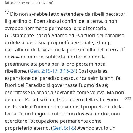
fatto anche noi e le nazioni?
17
Dio non avrebbe fatto estendere da ribelli peccatori
il giardino di Eden sino ai confini della terra, o non
avrebbe nemmeno permesso loro di tentarlo.
Giustamente, cacciò Adamo ed Eva fuori del paradiso
di delizia, della sua proprietà personale, e lungi
dall’“albero della vita”, nella parte incolta della terra. Lì
dovevano morire, subire la morte secondo la
preannunciata pena per la loro peccaminosa
ribellione. (
Gen. 2:15-17;
3:16-24
) Così qualsiasi
espansione del paradiso cessò, circa seimila anni fa.
Fuori del Paradiso si governasse l’uomo da sé;
esercitasse la propria sovranità come voleva. Ma non
dentro il Paradiso con il suo albero della
vita. Fuori
del Paradiso l’uomo non divenne il proprietario della
terra. Fu un luogo in cui l’uomo doveva morire, non
esercitare l’occupazione permanente come
proprietario eterno. (
Gen. 5:1-5
) Avendo avuto un