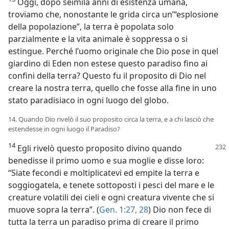
Oggi, dopo seimila anni di esistenza umana,
troviamo che, nonostante le grida circa un’“esplosione
della popolazione”, la terra è popolata solo
parzialmente e la vita animale è soppressa o si
estingue. Perché l’uomo originale che Dio pose in quel
giardino di Eden non estese questo paradiso fino ai
confini della terra? Questo fu il proposito di Dio nel
creare la nostra terra, quello che fosse alla fine in uno
stato paradisiaco in ogni luogo del globo.
14. Quando Dio rivelò il suo proposito circa la terra, e a chi lasciò che
estendesse in ogni luogo il Paradiso?
14
Egli rivelò questo proposito divino
quando
benedisse il primo uomo e sua moglie e disse loro:
“Siate fecondi e moltiplicatevi ed empite la terra e
soggiogatela, e tenete sottoposti i pesci del mare e le
creature volatili dei cieli e ogni creatura vivente che si
muove sopra la terra”. (
Gen. 1:27, 28
) Dio non fece di
tutta la terra un paradiso prima di creare il primo