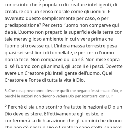
conosciuto che è popolato di creature intelligenti, di
creature con un senso morale come gli uomini. È
avvenuto questo semplicemente per caso, o per
predisposizione? Per certo l’uomo non comparve qui
da sé. L’uomo non preparò la superficie della terra con
tale meraviglioso ambiente in cui vivere prima che
l’uomo si trovasse qui. L’intera massa terrestre pesa
quasi sei sestilioni di tonnellate, e per certo l’uomo
non la fece. Non comparve qui da sé. Non mise sopra
di sé l’uomo con gli animali, gli uccelli e i pesci. Dovette
avere un Creatore più intelligente dell’uomo. Quel
Creatore e Fonte di tutta la vita è Dio.
5. Che cosa proveranno d’essere quelli che negano l’esistenza di Dio, e
perché le nazioni non devono vedere Dio per scontrarsi con Lui?
5
Perché ci sia uno scontro fra tutte le nazioni e Dio un
Dio deve esistere. Effettivamente egli esiste, e
confermerà la dichiarazione che gli uomini che dicono
che non c’è nessun Dio e Creatore sono stolti.
La Sacra