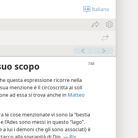
Italiano
l suo scopo
che questa espressione ricorre nella
 sua menzione è lì circoscritta ai soli
ione ad essa si trova anche in
Matteo
ra le cose menzionate vi sono la “bestia
e e l’Ades sono messi in questo “lago”.
a lui i demoni che gli sono associati) è
attacco alla sovranità di Dio. —
Riv.