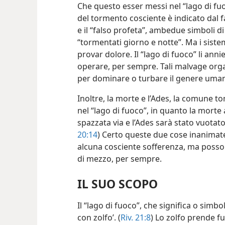
Che questo esser messi nel “lago di fu
del tormento cosciente è indicato dal fa
e il “falso profeta”, ambedue simboli d
“tormentati giorno e notte”. Ma i sist
provar dolore. Il “lago di fuoco” li anni
operare, per sempre. Tali malvage org
per dominare o turbare il genere uma
Inoltre, la morte e l’Ades, la comune 
nel “lago di fuoco”, in quanto la mor
spazzata via e l’Ades sarà stato vuotato 
20:14
) Certo queste due cose inanimat
alcuna cosciente sofferenza, ma posson
di mezzo, per sempre.
IL SUO SCOPO
Il “lago di fuoco”, che significa o simb
con zolfo’. (
Riv. 21:8
) Lo zolfo prende f