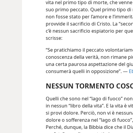
vita nel primo tipo di morte, che venn
suo primo peccato. Quel primo tipo d
non fosse stato per l’amore e l’immeri
provvide il sacrificio di Cristo. La “s
c’è nessun sacrificio espiatorio per que
scrisse:
“Se pratichiamo il peccato volontariam
conoscenza della verità, non rimane più 
una certa paurosa aspettazione del giud
consumerà quelli in opposizione”. —
Eb
NESSUN TORMENTO COSC
Quelli che sono nel “lago di fuoco” non
in nessun “libro della vita”. E la vita è v
si provi dolore. Perciò, non vi è ness
dolore o sofferenza nel “lago di fuoco”
Perché, dunque, la Bibbia dice che il Dia