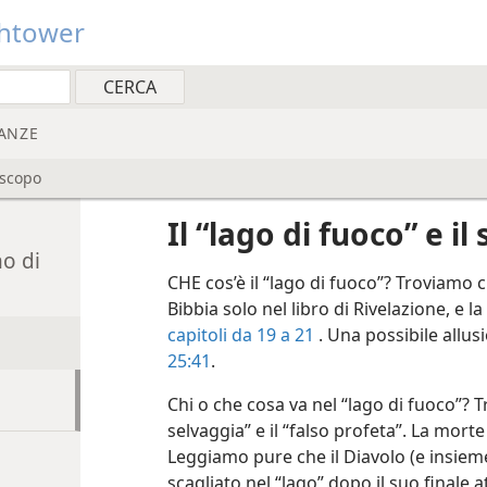
htower
ANZE
o scopo
Il “lago di fuoco” e i
no di
CHE cos’è il “lago di fuoco”? Troviamo 
Bibbia solo nel libro di Rivelazione, e la
capitoli da 19 a 21
. Una possibile allus
25:41
.
Chi o che cosa va nel “lago di fuoco”? T
selvaggia” e il “falso profeta”. La mort
Leggiamo pure che il Diavolo (e insieme 
scagliato nel “lago” dopo il suo finale 