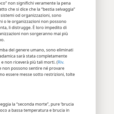
oco” non significhi veramente la pena
tto che si dice che la “bestia selvaggia”
i sistemi od organizzazioni, sono
emi o le organizzazioni non possono
enta, li distrugge. È loro impedito di
anizzazioni non sorgeranno mai più
no.
tomba del genere umano, sono eliminati
te adamica sarà stata completamente
e non riceverà più tali morti. (
Riv.
e non possono sentire né provare
o essere messe sotto restrizioni, tolte
oleggia la “seconda morte”, pure ‘brucia
uoco a bassa temperatura e brucia in