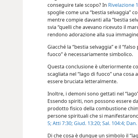
conseguire tale scopo? In
Rivelazione 
spoglie come una “bestia selvaggia” co
mentre compie davanti alla “bestia selva
svia “quelli che avevano ricevuto il mar
rendono adorazione alla sua immagin
Giacché la “bestia selvaggia” e il “falso 
fuoco” è necessariamente simbolico.
Questa conclusione è ulteriormente co
scagliata nel “lago di fuoco” una cosa 
essere bruciata letteralmente.
Inoltre, i demoni sono gettati nel “lago”
Essendo spiriti, non possono essere dan
prodotto fisico della combustione chimi
persone spirituali che si manifestaron
5;
Atti 7:30;
Giud. 13:20;
Sal. 104:4;
Dan. 
Di che cosa è dunque un simbolo il “lag