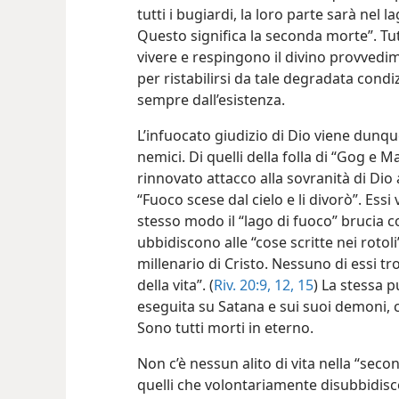
tutti i bugiardi, la loro parte sarà nel 
Questo significa la seconda morte”. Tut
vivere e respingono il divino provvedime
per ristabilirsi da tale degradata condi
sempre dall’esistenza.
L’infuocato giudizio di Dio viene dunque
nemici. Di quelli della folla di “Gog e
rinnovato attacco alla sovranità di Dio a
“Fuoco scese dal cielo e li divorò”. Ess
stesso modo il “lago di fuoco” brucia 
ubbidiscono alle “cose scritte nei rotoli
millenario di Cristo. Nessuno di essi tro
della vita”. (
Riv. 20:9,
12,
15
) La stessa 
eseguita su Satana e sui suoi demoni, c
Sono tutti morti in eterno.
Non c’è nessun alito di vita nella “seco
quelli che volontariamente disubbidisc