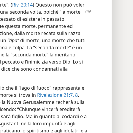
te”. (
Riv. 20:14
) Questo non può voler
 una seconda volta, poiché “la morte
essato di esistere in passato.
gue questa morte, permanente ed
zione, dalla morte recata sulla razza
 un
“tipo”
di morte, una morte che tutti
onale colpa. La “seconda morte” è un
nella “seconda morte” la meritano
eccato e l’inimicizia verso Dio. Lo si
ia dice che sono condannati alla
iò che il “lago di fuoco” rappresenta e
 morte si trova in
Rivelazione 21:7, 8
.
he la Nuova Gerusalemme recherà sulla
, dicendo: “Chiunque vincerà erediterà
 sarà figlio. Ma in quanto ai codardi e a
sgustanti nella loro impurità e agli
praticano lo spiritismo e agli idolatri e a