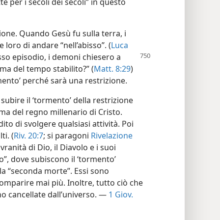
 per i secoli dei secoli” in questo
ione. Quando Gesù fu sulla terra, i
loro di andare “nell’abisso”. (
Luca
sso episodio, i demoni chiesero a
ma del tempo stabilito?” (
Matt. 8:29
)
rmento’ perché sarà una restrizione.
ubire il ‘tormento’ della restrizione
ma del regno millenario di Cristo.
to di svolgere qualsiasi attività. Poi
i. (
Riv. 20:7
; si paragoni
Rivelazione
vranità di Dio, il Diavolo e i suoi
o”, dove subiscono il ‘tormento’
ella “seconda morte”. Essi sono
mparire mai più. Inoltre, tutto ciò che
no cancellate dall’universo. —
1 Giov.