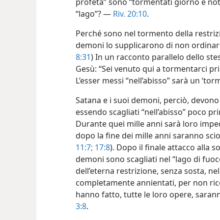
profeta” sono “tormentati giorno e notte
“lago”? —
Riv. 20:10
.
Perché sono nel tormento della restriz
demoni lo supplicarono di non ordinare 
8:31
) In un
racconto parallelo dello ste
Gesù: “Sei venuto qui a tormentarci pri
L’esser messi “nell’abisso” sarà un ‘to
Satana e i suoi demoni, perciò, devono s
essendo scagliati “nell’abisso” poco pri
Durante quei mille anni sarà loro impedi
dopo la fine dei mille anni saranno sciolt
11:7;
17:8
). Dopo il finale attacco alla so
demoni sono scagliati nel “lago di fuoc
dell’eterna restrizione, senza sosta, n
completamente annientati, per non rico
hanno fatto, tutte le loro opere, saran
3:8
.