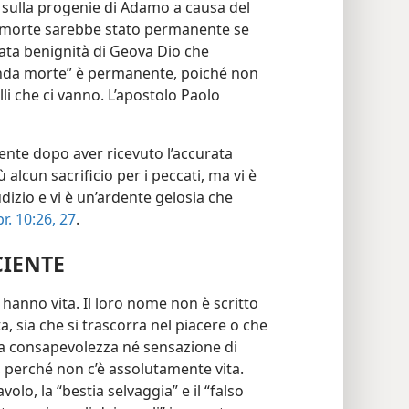
e sulla progenie di Adamo a causa del
i morte sarebbe stato permanente se
tata benignità di Geova Dio che
econda morte” è permanente, poiché non
lli che ci vanno. L’apostolo Paolo
ente dopo aver ricevuto l’accurata
alcun sacrificio per i peccati, ma vi è
izio e vi è un’ardente gelosia che
r. 10:26, 27
.
IENTE
 hanno vita. Il loro nome non è scritto
ita, sia che si trascorra nel piacere o che
una consapevolezza né sensazione di
, perché non c’è assolutamente vita.
volo, la “bestia selvaggia” e il “falso