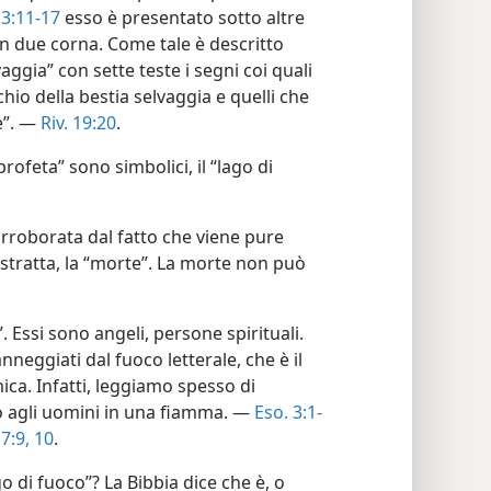
13:11-17
esso è presentato sotto altre
n due corna. Come tale è descritto
ggia” con sette teste i segni coi quali
chio della bestia selvaggia e quelli che
e”. —
Riv. 19:20
.
profeta” sono simbolici, il “lago di
rroborata dal fatto che viene pure
astratta, la “morte”. La morte non può
. Essi sono angeli, persone spirituali.
neggiati dal fuoco letterale, che è il
ca. Infatti, leggiamo spesso di
o agli uomini in una fiamma. —
Eso. 3:1-
7:9, 10
.
o di fuoco”? La Bibbia dice che è, o