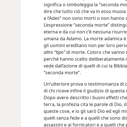
significa o simboleggia la “seconda mor
dire che
tutto ciò che va in esso muoia
e l’Ades” non sono morti o non hanno c
L’espressione “seconda morte” distin
eterna e da cui non c’è nessuna risurre
umana da Adamo. La morte adamica è
gli uomini ereditano non per loro pers
altro “tipo”
di morte. Coloro che vanno 
perché hanno scelto deliberatamente il p
vede dall’azione di quelli di cui la Bibb
“seconda morte”.
Un’ulteriore prova o testimonianza di c
di chi riceve infine il giudizio di questa
Dopo avere descritto i buoni effetti c
terra, la profezia cita le parole di Dio
queste cose, e io gli sarò Dio ed egli mi
quelli senza fede e a quelli che sono di
assassini e ai fornicatori e a quelli che 