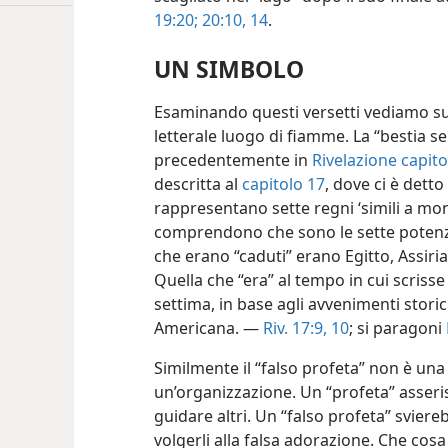
19:20;
20:10,
14
.
UN SIMBOLO
Esaminando questi versetti vediamo sub
letterale luogo di fiamme. La “bestia s
precedentemente in
Rivelazione capito
descritta al
capitolo 17
, dove ci è detto
rappresentano sette regni ‘simili a mont
comprendono che sono le sette potenze 
che erano “caduti” erano Egitto, Assiria
Quella che “era” al tempo in cui scriss
settima, in base agli avvenimenti stori
Americana. —
Riv. 17:9, 10
; si paragoni
Similmente il “falso profeta” non è un
un’organizzazione. Un “profeta” asseris
guidare altri. Un “falso profeta” sviereb
volgerli alla falsa adorazione. Che cosa