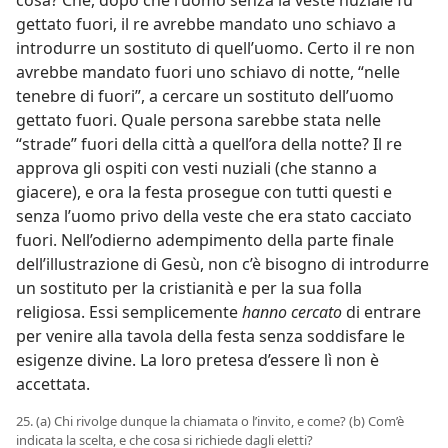
cosa? Che, dopo che l’uomo senza la veste nuziale fu
gettato fuori, il re avrebbe mandato uno schiavo a
introdurre un sostituto di quell’uomo. Certo il re non
avrebbe mandato fuori uno schiavo di notte, “nelle
tenebre di fuori”, a cercare un sostituto dell’uomo
gettato fuori. Quale persona sarebbe stata nelle
“strade” fuori della città a quell’ora della notte? Il re
approva gli ospiti con vesti nuziali (che stanno a
giacere), e ora la festa prosegue con tutti questi e
senza l’uomo privo della veste che era stato cacciato
fuori. Nell’odierno adempimento della parte finale
dell’illustrazione di Gesù, non c’è bisogno di introdurre
un sostituto per la cristianità e per la sua folla
religiosa. Essi semplicemente
hanno cercato
di entrare
per venire alla tavola della festa senza soddisfare le
esigenze divine. La loro pretesa d’essere lì non è
accettata.
25. (a) Chi rivolge dunque la chiamata o l’invito, e come? (b) Com’è
indicata la scelta, e che cosa si richiede dagli eletti?