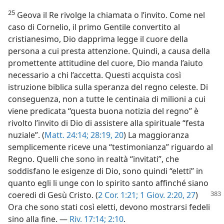
25
Geova il Re rivolge la chiamata o l’invito. Come nel
caso di Cornelio, il primo Gentile convertito al
cristianesimo, Dio dapprima legge il cuore della
persona a cui presta attenzione. Quindi, a causa della
promettente attitudine del cuore, Dio manda l’aiuto
necessario a chi l’accetta. Questi acquista così
istruzione biblica sulla speranza del regno celeste. Di
conseguenza, non a tutte le centinaia di milioni a cui
viene predicata “questa buona notizia del regno” è
rivolto l’invito di Dio di assistere alla spirituale “festa
nuziale”. (
Matt. 24:14;
28:19, 20
) La maggioranza
semplicemente riceve una “testimonianza” riguardo al
Regno. Quelli che sono in realtà “invitati”, che
soddisfano le esigenze di Dio, sono quindi “eletti” in
quanto egli li unge con lo spirito santo affinché siano
coeredi di Gesù Cristo. (
2 Cor. 1:21;
1 Giov. 2:20,
27
)
Ora che sono stati così eletti, devono mostrarsi fedeli
sino alla fine. —
Riv. 17:14;
2:10
.