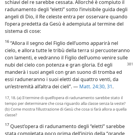
schiavi del re sarebbe cessata. Allorché è compiuto il
radunamento degli “eletti” sotto l’invisibile guida degli
angeli di Dio, il Re celeste entra per osservare quando
l’opera predetta da Gesù è adempiuta al termine del
sistema di cose:
16
“Allora il segno del Figlio dell’uomo apparirà nel
cielo, e allora tutte le tribù della terra si percuoteranno
con lamenti, e vedranno il Figlio dell’uomo venire sulle
nubi del cielo con potenza e
gran gloria. Ed egli
manderà i suoi angeli con gran suono di tromba ed
essi raduneranno i suoi eletti dai quattro venti, da
un’estremità all’altra dei cieli”. —
Matt. 24:30, 31
.
17, 18. (a) Il termine di quell’opera di radunamento sarebbe stato il
tempo per determinare che cosa riguardo alla classe senza la veste?
(b) Come mostra l’illustrazione di Gesù che cosa si farà allora a quella
classe?
17
Quest’opera di radunamento degli “eletti” sarebbe
stata completata poco prima dell’inizio della “grande