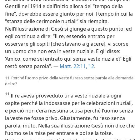
Gentili nel 1914 e dall’inizio allora del “tempo della
fine”, dovrebbe essere giunto per noi il tempo in cui la
“stanza delle cerimonie nuziali” sia riempita.
Nell’illustrazione di Gesù si giunge a questo punto, ed
egli continua a dire: “Il re, essendo entrato per
osservare gli ospiti [che stavano a giacere], vi scorse
un uomo che non era in veste nuziale. E gli disse:
‘Amico, come sei entrato qui senza veste nuziale?’ Egli
restò senza parola”. —
Matt. 22:11, 12
.
11. Perché l’uomo privo della veste fu reso senza parola alla domanda
del re?
11
Il re aveva provveduto una veste nuziale a ogni
ospite perché la indossasse per le celebrazioni nuziali,
e perciò non c’era nessuna scusa perché l’uomo senza
la veste ne fosse privo. Giustamente, fu reso senza
parola, muto. Nella sua illustrazione Gesù non dice che
l’uomo se la mise per entrare e poi se la tolse.