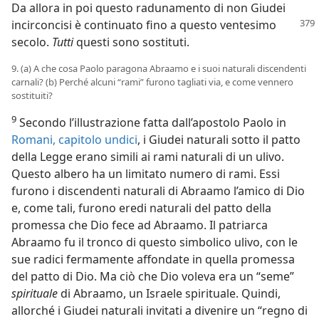
Da allora in poi questo radunamento di non Giudei
incirconcisi è continuato fino a questo
ventesimo
secolo.
Tutti
questi sono sostituti.
9. (a) A che cosa Paolo paragona Abraamo e i suoi naturali discendenti
carnali? (b) Perché alcuni “rami” furono tagliati via, e come vennero
sostituiti?
9
Secondo l’illustrazione fatta dall’apostolo Paolo in
Romani, capitolo undici
, i Giudei naturali sotto il patto
della Legge erano simili ai rami naturali di un ulivo.
Questo albero ha un limitato numero di rami. Essi
furono i discendenti naturali di Abraamo l’amico di Dio
e, come tali, furono eredi naturali del patto della
promessa che Dio fece ad Abraamo. Il patriarca
Abraamo fu il tronco di questo simbolico ulivo, con le
sue radici fermamente affondate in quella promessa
del patto di Dio. Ma ciò che Dio voleva era un “seme”
spirituale
di Abraamo, un Israele spirituale. Quindi,
allorché i Giudei naturali invitati a divenire un “regno di