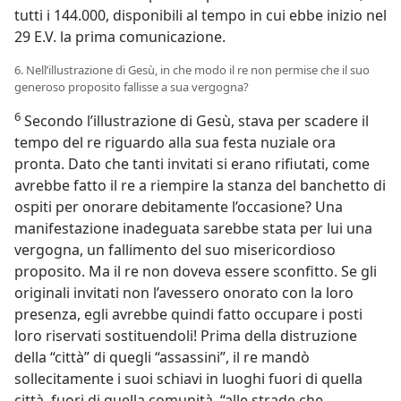
tutti i 144.000, disponibili al tempo in cui ebbe inizio nel
29 E.V. la prima comunicazione.
6. Nell’illustrazione di Gesù, in che modo il re non permise che il suo
generoso proposito fallisse a sua vergogna?
6
Secondo l’illustrazione di Gesù, stava per scadere il
tempo del re riguardo alla sua festa nuziale ora
pronta. Dato che tanti invitati si erano rifiutati, come
avrebbe fatto il re a riempire la stanza del banchetto di
ospiti per onorare debitamente l’occasione? Una
manifestazione inadeguata sarebbe stata per lui una
vergogna, un fallimento del suo misericordioso
proposito. Ma il re non doveva essere sconfitto. Se gli
originali invitati non l’avessero onorato con la loro
presenza, egli avrebbe quindi fatto occupare i posti
loro riservati sostituendoli! Prima della distruzione
della “città” di quegli “assassini”, il re mandò
sollecitamente i suoi schiavi in luoghi fuori di quella
città, fuori di quella comunità, “alle strade che