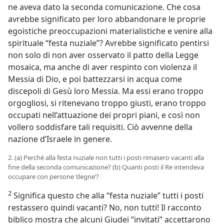
ne aveva dato la seconda comunicazione. Che cosa
avrebbe significato per loro abbandonare le proprie
egoistiche preoccupazioni materialistiche e venire alla
spirituale “festa nuziale”? Avrebbe significato pentirsi
non solo di non aver osservato il patto della Legge
mosaica, ma anche di aver respinto con violenza il
Messia di Dio, e poi battezzarsi in acqua come
discepoli di Gesù loro Messia. Ma essi erano troppo
orgogliosi, si ritenevano troppo giusti, erano troppo
occupati nell’attuazione dei propri piani, e così non
vollero soddisfare tali requisiti. Ciò avvenne della
nazione d’Israele in genere.
2. (a) Perché alla festa nuziale non tutti i posti rimasero vacanti alla
fine della seconda comunicazione? (b) Quanti posti il Re intendeva
occupare con persone ‘degne’?
2
Significa questo che alla “festa nuziale” tutti i posti
restassero quindi vacanti? No, non tutti! Il racconto
biblico mostra che alcuni Giudei “invitati” accettarono