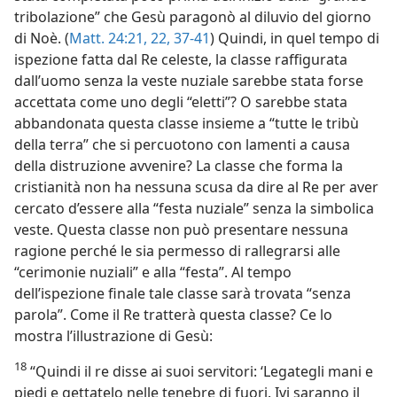
tribolazione” che Gesù paragonò al diluvio del giorno
di Noè. (
Matt. 24:21, 22,
37-41
) Quindi, in quel tempo di
ispezione fatta dal Re celeste, la classe raffigurata
dall’uomo senza la veste nuziale sarebbe stata forse
accettata come uno degli “eletti”? O sarebbe stata
abbandonata questa classe insieme a “tutte le tribù
della terra” che si percuotono con lamenti a causa
della distruzione avvenire? La classe che forma la
cristianità non ha nessuna scusa da dire al Re per aver
cercato d’essere alla “festa nuziale” senza la simbolica
veste. Questa classe non può presentare nessuna
ragione perché le sia permesso di rallegrarsi alle
“cerimonie nuziali” e alla “festa”. Al tempo
dell’ispezione finale tale classe sarà trovata “senza
parola”. Come il Re tratterà questa classe? Ce lo
mostra l’illustrazione di Gesù:
18
“Quindi il re disse ai suoi servitori: ‘Legategli mani e
piedi e gettatelo nelle tenebre di fuori. Ivi saranno il