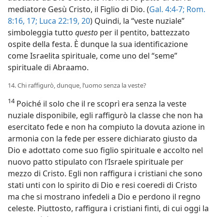
mediatore Gesù Cristo, il Figlio di Dio. (
Gal. 4:4-7;
Rom.
8:16, 17;
Luca 22:19, 20
) Quindi, la “veste nuziale”
simboleggia tutto
questo
per il pentito, battezzato
ospite della festa. È dunque la sua identificazione
come Israelita spirituale, come uno del “seme”
spirituale di Abraamo.
14. Chi raffigurò, dunque, l’uomo senza la veste?
14
Poiché il solo che il re scoprì era senza la veste
nuziale disponibile, egli raffigurò la classe che non ha
esercitato fede e non ha compiuto la dovuta azione in
armonia con la fede per essere dichiarato giusto da
Dio e adottato come suo figlio spirituale e accolto nel
nuovo patto stipulato con l’Israele spirituale per
mezzo di Cristo. Egli non raffigura i cristiani che sono
stati unti con lo spirito di Dio e resi coeredi di Cristo
ma che si mostrano infedeli a Dio e perdono il regno
celeste. Piuttosto, raffigura i cristiani finti, di cui oggi la