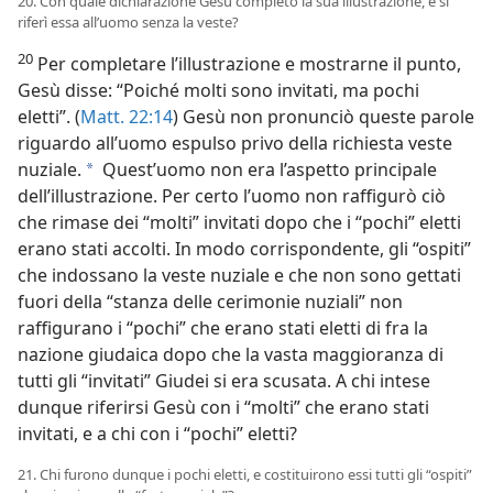
20. Con quale dichiarazione Gesù completò la sua illustrazione, e si
riferì essa all’uomo senza la veste?
20
Per completare l’illustrazione e mostrarne il punto,
Gesù disse: “Poiché molti sono invitati, ma pochi
eletti”. (
Matt. 22:14
) Gesù non pronunciò queste parole
riguardo all’uomo espulso privo della richiesta veste
nuziale.
Quest’uomo non era l’aspetto principale
a
dell’illustrazione. Per certo l’uomo non raffigurò ciò
che rimase dei “molti” invitati dopo che i “pochi” eletti
erano stati accolti. In modo corrispondente, gli “ospiti”
che indossano la veste nuziale e che non sono gettati
fuori della “stanza delle cerimonie nuziali” non
raffigurano i “pochi” che erano stati eletti di fra la
nazione giudaica dopo che la vasta maggioranza di
tutti gli “invitati” Giudei si era scusata. A chi intese
dunque riferirsi Gesù con i “molti” che erano stati
invitati, e a chi con i “pochi” eletti?
21. Chi furono dunque i pochi eletti, e costituirono essi tutti gli “ospiti”