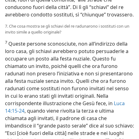
conducono fuori della città”. Di lì gli “schiavi” del re
avrebbero condotto sostituti, sì “chiunque” trovassero.
7. Che cosa mostra se gli schiavi del re radunarono i sostituti con un
invito simile a quello originale?
7
Queste persone sconosciute, non all’indirizzo della
loro casa, gli schiavi avrebbero potuto persuaderle a
occupare un posto alla festa nuziale. Questo fu
chiamato un invito, poiché quelli che ora furono
radunati non presero l’iniziativa e non si presentarono
alla festa nuziale senza invito. Quelli che ora furono
radunati come sostituti non furono invitati nel senso
in cui lo erano stati gli invitati originali. Nella
corrispondente illustrazione che Gesù fece, in
Luca
14:15-24
, quando viene rivolta la terza e ultima
chiamata agli invitati, il padrone di casa che
imbandisce il “grande pasto serale” dice al suo schiavo:
“Esci [cioè fuori della città] nelle strade e nei luoghi