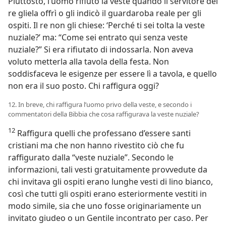
Piuttosto, l’uomo rifiutò la veste quando il servitore del
re gliela offrì o gli indicò il guardaroba reale per gli
ospiti. Il re non gli chiese: ‘Perché ti sei tolta la veste
nuziale?’ ma: “Come sei entrato qui senza veste
nuziale?” Si era rifiutato di indossarla. Non aveva
voluto metterla alla tavola della festa. Non
soddisfaceva le esigenze per essere lì a tavola, e quello
non era il suo posto. Chi raffigura oggi?
12. In breve, chi raffigura l’uomo privo della veste, e secondo i
commentatori della Bibbia che cosa raffigurava la veste nuziale?
12
Raffigura quelli che professano d’essere santi
cristiani ma che non hanno rivestito ciò che fu
raffigurato dalla “veste nuziale”. Secondo le
informazioni, tali vesti gratuitamente provvedute da
chi invitava gli ospiti erano lunghe vesti di lino bianco,
così che tutti gli ospiti erano esteriormente vestiti in
modo simile, sia che uno fosse originariamente un
invitato giudeo o un Gentile incontrato per caso. Per