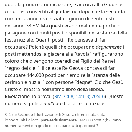
dopo la prima comunicazione, e ancora altri Giudei e
circoncisi convertiti al giudaismo dopo che la seconda
comunicazione era iniziata il giorno di Pentecoste
dell’anno 33 E.V. Ma questi erano realmente pochi in
paragone con i molti posti disponibili nella stanza della
festa nuziale. Quanti posti il Re pensava di far
occupare? Poiché quelli che occuparono
degnamente
i
posti mettendosi a giacere alla “tavola” raffigurarono
coloro che divengono coeredi del Figlio del Re nel
“regno dei cieli”, il celeste Re Geova contava di far
occupare 144.000 posti per riempire la “stanza delle
cerimonie nuziali” con persone “degne”. Ciò che Gesù
Cristo ci mostra nell’ultimo libro della Bibbia,
Rivelazione, lo prova. (
Riv. 7:4-8;
14:1-3;
20:4-6
) Questo
numero significa
molti
posti alla cena nuziale.
3, 4. (a) Secondo l’illustrazione di Gesù, a chi era stata data
l’opportunità di occupare esclusivamente i 144.000 posti? (b) Erano
numericamente in grado di occupare tutti quei posti?