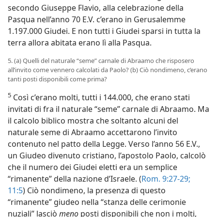
secondo Giuseppe Flavio, alla celebrazione della
Pasqua nell’anno 70 E.V. c’erano in Gerusalemme
1.197.000 Giudei. E non tutti i Giudei sparsi in tutta la
terra allora abitata erano lì alla Pasqua.
5. (a) Quelli del naturale “seme” carnale di Abraamo che risposero
all’invito come vennero calcolati da Paolo? (b) Ciò nondimeno, c’erano
tanti posti disponibili come prima?
5
Così c’erano molti, tutti i 144.000, che erano stati
invitati di fra il naturale “seme” carnale di Abraamo. Ma
il calcolo biblico mostra che soltanto alcuni del
naturale seme di Abraamo accettarono l’invito
contenuto nel patto della Legge. Verso l’anno 56 E.V.,
un Giudeo divenuto cristiano, l’apostolo Paolo, calcolò
che il numero dei Giudei eletti era un semplice
“rimanente” della nazione d’Israele. (
Rom. 9:27-29;
11:5
) Ciò nondimeno, la presenza di questo
“rimanente” giudeo nella “stanza delle cerimonie
nuziali” lasciò
meno
posti disponibili che non i molti,