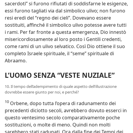
sacerdoti” si furono rifiutati di soddisfarne le esigenze,
essi furono tagliati via dal simbolico ulivo; non furono
resi eredi del “regno dei cieli”. Dovevano essere
sostituiti, affinché il simbolico ulivo potesse avere tutti
i rami. Per far fronte a questa emergenza, Dio innestò
misericordiosamente al loro posto i Gentili credenti,
come rami di un ulivo selvatico. Così Dio ottiene il suo
completo Israele spirituale, il “seme” spirituale di
Abraamo.
L’UOMO SENZA “VESTE NUZIALE”
10. Il tempo dell’adempimento di quale aspetto dell’illustrazione
dovrebbe essere giunto per noi, e perché?
10
Orbene, dopo tutta l’opera di radunamento dei
precedenti diciotto secoli, avrebbero dovuto esserci in
questo ventesimo secolo comparativamente poche
sostituzioni, o molte di meno. Quindi non molti
sarebbero stati radunati. Ora dalla fine dei Tempi dei