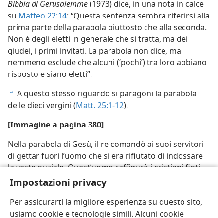
Bibbia di Gerusalemme
(1973) dice, in una nota in calce
su
Matteo 22:14
: “Questa sentenza sembra riferirsi alla
prima parte della parabola piuttosto che alla seconda.
Non è degli eletti in generale che si tratta, ma dei
giudei, i primi invitati. La parabola non dice, ma
nemmeno esclude che alcuni (‘pochi’) tra loro abbiano
risposto e siano eletti”.
A questo stesso riguardo si paragoni la parabola
b
delle dieci vergini (
Matt. 25:1-12
).
[Immagine a pagina 380]
Nella parabola di Gesù, il re comandò ai suoi servitori
di gettar fuori l’uomo che si era rifiutato di indossare
la veste nuziale. Quest’uomo raffigurò i cristiani finti,
di cui è composta la cristianità
Impostazioni privacy
Per assicurarti la migliore esperienza su questo sito,
usiamo cookie e tecnologie simili. Alcuni cookie