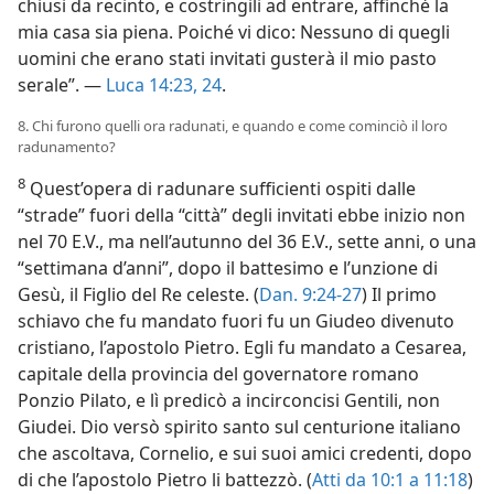
chiusi da recinto, e costringili ad entrare, affinché la
mia casa sia piena. Poiché vi dico: Nessuno di quegli
uomini che erano stati invitati gusterà il mio pasto
serale”. —
Luca 14:23, 24
.
8. Chi furono quelli ora radunati, e quando e come cominciò il loro
radunamento?
8
Quest’opera di radunare sufficienti ospiti dalle
“strade” fuori della “città” degli invitati ebbe inizio non
nel 70 E.V., ma nell’autunno del 36 E.V., sette anni, o una
“settimana d’anni”, dopo il battesimo e l’unzione di
Gesù, il Figlio del Re celeste. (
Dan. 9:24-27
) Il primo
schiavo che fu mandato fuori fu un Giudeo divenuto
cristiano, l’apostolo Pietro. Egli fu mandato a Cesarea,
capitale della provincia del governatore romano
Ponzio Pilato, e lì predicò a incirconcisi Gentili, non
Giudei. Dio versò spirito santo sul centurione italiano
che ascoltava, Cornelio, e sui suoi amici credenti, dopo
di che l’apostolo Pietro li battezzò. (
Atti da 10:1 a 11:18
)