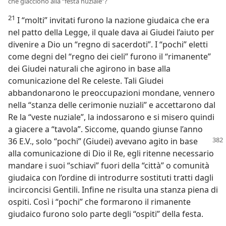
che giacciono alla “festa nuziale”?
21
I “molti” invitati furono la nazione giudaica che era
nel patto della Legge, il quale dava ai Giudei l’aiuto per
divenire a Dio un “regno di sacerdoti”. I “pochi” eletti
come degni del “regno dei cieli” furono il “rimanente”
dei Giudei naturali che agirono in base alla
comunicazione del Re celeste. Tali Giudei
abbandonarono le preoccupazioni mondane, vennero
nella “stanza delle cerimonie nuziali” e accettarono dal
Re la “veste nuziale”, la indossarono e si misero quindi
a giacere a “tavola”. Siccome, quando giunse l’anno
36 E.V., solo “pochi” (Giudei) avevano agito
in base
alla comunicazione di Dio il Re, egli ritenne necessario
mandare i suoi “schiavi” fuori della “città” o comunità
giudaica con l’ordine di introdurre sostituti tratti dagli
incirconcisi Gentili. Infine ne risulta una stanza piena di
ospiti. Così i “pochi” che formarono il rimanente
giudaico furono solo parte degli “ospiti” della festa.