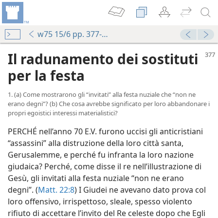
w75 15/6 pp. 377-383
Il radunamento dei sostituti
per la festa
1. (a) Come mostrarono gli “invitati” alla festa nuziale che “non ne
erano degni”? (b) Che cosa avrebbe significato per loro abbandonare i
propri egoistici interessi materialistici?
PERCHÉ nell’anno 70 E.V. furono uccisi gli anticristiani
“assassini” alla distruzione della loro città santa,
Gerusalemme, e perché fu infranta la loro nazione
giudaica? Perché, come disse il re nell’illustrazione di
Gesù, gli invitati alla festa nuziale “non ne erano
degni”. (
Matt. 22:8
) I Giudei ne avevano dato prova col
loro offensivo, irrispettoso, sleale, spesso violento
rifiuto di accettare l’invito del Re celeste dopo che Egli