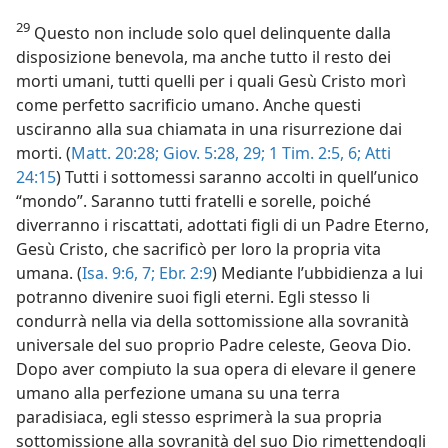
29
Questo non include solo quel delinquente dalla
disposizione benevola, ma anche tutto il resto dei
morti umani, tutti quelli per i quali Gesù Cristo morì
come perfetto sacrificio umano. Anche questi
usciranno alla sua chiamata in una risurrezione dai
morti. (
Matt. 20:28;
Giov. 5:28, 29;
1 Tim. 2:5, 6;
Atti
24:15
) Tutti i sottomessi saranno accolti in quell’unico
“mondo”. Saranno tutti fratelli e sorelle, poiché
diverranno i riscattati, adottati figli di un Padre Eterno,
Gesù Cristo, che sacrificò per loro la propria vita
umana. (
Isa. 9:6, 7;
Ebr. 2:9
) Mediante l’ubbidienza a lui
potranno divenire suoi figli eterni. Egli stesso li
condurrà nella via della sottomissione alla sovranità
universale del suo proprio Padre celeste, Geova Dio.
Dopo aver compiuto la sua opera di elevare il genere
umano alla perfezione umana su una terra
paradisiaca, egli stesso esprimerà la sua propria
sottomissione alla sovranità del suo Dio rimettendogli