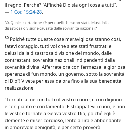
il regno. Perché? “Affinché Dio sia ogni cosa a tutti”.
—
1 Cor. 15:24-28
.
30. Quale esortazione c’è per quelli che sono stati delusi dalla
disastrosa divisione causata dalle sovranità nazionali?
30
Poiché tutte queste cose meravigliose stanno così,
fatevi coraggio, tutti voi che siete stati frustrati e
delusi dalla disastrosa divisione del mondo, dalle
contrastanti sovranità nazionali indipendenti dalla
sovranità divina! Afferrate ora con fermezza la gloriosa
speranza di “un mondo, un governo, sotto la sovranità
di Dio”! Vivete per essa da ora fino alla sua benedetta
realizzazione.
“Tornate a me con tutto il vostro cuore, e con digiuno
e con pianto e con lamento. E strappatevi i cuori, e non
le vesti; e tornate a Geova vostro Dio, poiché egli è
clemente e misericordioso, lento all’ira e abbondante
in amorevole benignità, e per certo proverà