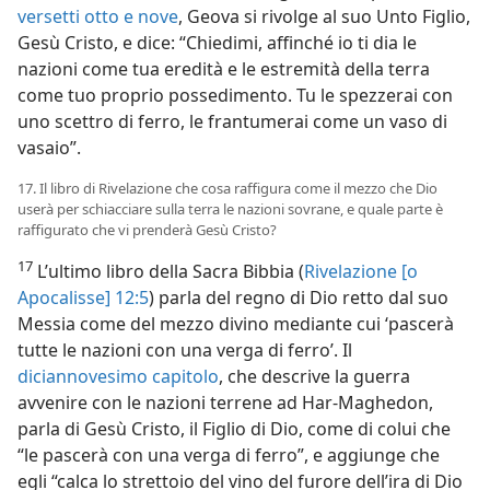
versetti otto e nove
, Geova si rivolge al suo Unto Figlio,
Gesù Cristo, e dice: “Chiedimi, affinché io ti dia le
nazioni come tua eredità e le estremità della terra
come tuo proprio possedimento. Tu le spezzerai con
uno scettro di ferro, le frantumerai come un vaso di
vasaio”.
17. Il libro di Rivelazione che cosa raffigura come il mezzo che Dio
userà per schiacciare sulla terra le nazioni sovrane, e quale parte è
raffigurato che vi prenderà Gesù Cristo?
17
L’ultimo libro della Sacra Bibbia (
Rivelazione [o
Apocalisse] 12:5
) parla del regno di Dio retto dal suo
Messia come del mezzo divino mediante cui ‘pascerà
tutte le nazioni con una verga di ferro’. Il
diciannovesimo capitolo
, che descrive la guerra
avvenire con le nazioni terrene ad Har-Maghedon,
parla di Gesù Cristo, il Figlio di Dio, come di colui che
“le pascerà con una verga di ferro”, e aggiunge che
egli “calca lo strettoio del vino del furore dell’ira di Dio