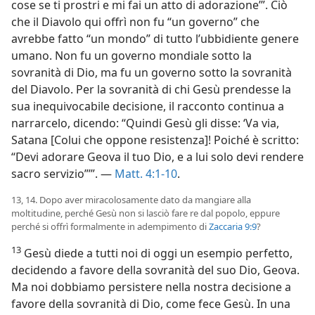
cose se ti prostri e mi fai un atto di adorazione’”. Ciò
che il Diavolo qui offrì non fu “un governo” che
avrebbe fatto “un mondo” di tutto l’ubbidiente genere
umano. Non fu un governo mondiale sotto la
sovranità di Dio, ma fu un governo sotto la sovranità
del Diavolo. Per la sovranità di chi Gesù prendesse la
sua inequivocabile decisione, il racconto continua a
narrarcelo, dicendo: “Quindi Gesù gli disse: ‘Va via,
Satana [Colui che oppone resistenza]! Poiché è scritto:
“Devi adorare Geova il tuo Dio, e a lui solo devi rendere
sacro servizio”’”. —
Matt. 4:1-10
.
13, 14. Dopo aver miracolosamente dato da mangiare alla
moltitudine, perché Gesù non si lasciò fare re dal popolo, eppure
perché si offrì formalmente in adempimento di
Zaccaria 9:9
?
13
Gesù diede a tutti noi di oggi un esempio perfetto,
decidendo a favore della sovranità del suo Dio, Geova.
Ma noi dobbiamo persistere nella nostra decisione a
favore della sovranità di Dio, come fece Gesù. In una