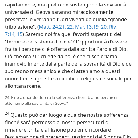
rapidamente, ma quelli che sostengono la sovranità
universale di Geova saranno miracolosamente
preservati e verranno fuori viventi da quella “grande
tribolazione”. (
Matt. 24:21, 22;
Mar. 13:19, 20;
Riv.
7:14, 15
) Saremo noi fra quei favoriti superstiti del
“termine del sistema di cose”? L’opportunità d’essere
fra tali persone ci è offerta dalla scritta Parola di Dio.
Ciò che ora si richiede da noi è che ci schieriamo
inamovibilmente dalla parte della sovranità di Dio e del
suo regno messianico e che ci atteniamo a questi
nonostante ogni sforzo politico, religioso e sociale per
allontanarcene.
24. Fino a quando durerà la sofferenza che subiamo perché ci
atteniamo alla sovranità di Geova?
24
Questo può dar luogo a qualche nostra sofferenza
finché sarà permesso ai nostri persecutori di
rimanere. In tale afflizione potremo ricordare
l’esclamazione di precedenti testimoni del Signore Dio