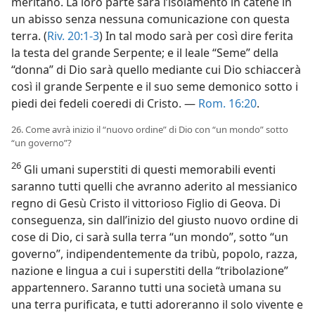
meritano. La loro parte sarà l’isolamento in catene in
un abisso senza nessuna comunicazione con questa
terra. (
Riv. 20:1-3
) In tal modo sarà per così dire ferita
la testa del grande Serpente; e il leale “Seme” della
“donna” di Dio sarà quello mediante cui Dio schiaccerà
così il grande Serpente e il suo seme demonico sotto i
piedi dei fedeli coeredi di Cristo. —
Rom. 16:20
.
26. Come avrà inizio il “nuovo ordine” di Dio con “un mondo” sotto
“un governo”?
26
Gli umani superstiti di questi memorabili eventi
saranno tutti quelli che avranno aderito al messianico
regno di Gesù Cristo il vittorioso Figlio di Geova. Di
conseguenza, sin dall’inizio del giusto nuovo ordine di
cose di Dio, ci sarà sulla terra “un mondo”, sotto “un
governo”, indipendentemente da tribù, popolo, razza,
nazione e lingua a cui i superstiti della “tribolazione”
appartennero. Saranno tutti una società umana su
una terra purificata, e tutti adoreranno il solo vivente e