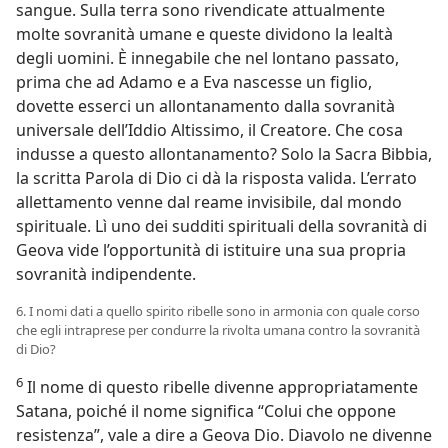
sangue. Sulla terra sono rivendicate attualmente
molte sovranità umane e queste dividono la lealtà
degli uomini. È innegabile che nel lontano passato,
prima che ad Adamo e a Eva nascesse un figlio,
dovette esserci un allontanamento dalla sovranità
universale dell’Iddio Altissimo, il Creatore. Che cosa
indusse a questo allontanamento? Solo la Sacra Bibbia,
la scritta Parola di Dio ci dà la risposta valida. L’errato
allettamento venne dal reame invisibile, dal mondo
spirituale. Lì uno dei sudditi spirituali della sovranità di
Geova vide l’opportunità di istituire una sua propria
sovranità indipendente.
6. I nomi dati a quello spirito ribelle sono in armonia con quale corso
che egli intraprese per condurre la rivolta umana contro la sovranità
di Dio?
6
Il nome di questo ribelle divenne appropriatamente
Satana, poiché il nome significa “Colui che oppone
resistenza”, vale a dire a Geova Dio. Diavolo ne divenne