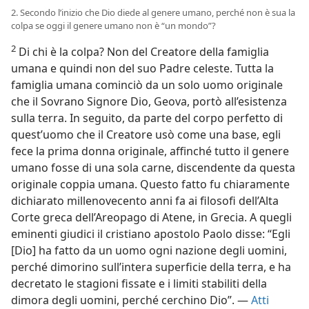
2. Secondo l’inizio che Dio diede al genere umano, perché non è sua la
colpa se oggi il genere umano non è “un mondo”?
2
Di chi è la colpa? Non del Creatore della famiglia
umana e quindi non del suo Padre celeste. Tutta la
famiglia umana cominciò da un solo uomo originale
che il Sovrano Signore Dio, Geova, portò all’esistenza
sulla terra. In seguito, da parte del corpo perfetto di
quest’uomo che il Creatore usò come una base, egli
fece la prima donna originale, affinché tutto il genere
umano fosse di una sola carne, discendente da questa
originale coppia umana. Questo fatto fu chiaramente
dichiarato millenovecento anni fa ai filosofi dell’Alta
Corte greca dell’Areopago di Atene, in Grecia. A quegli
eminenti giudici il cristiano apostolo Paolo disse: “Egli
[Dio] ha fatto da un uomo ogni nazione degli uomini,
perché dimorino sull’intera superficie della terra, e ha
decretato le stagioni fissate e i limiti stabiliti della
dimora degli uomini, perché cerchino Dio”. —
Atti