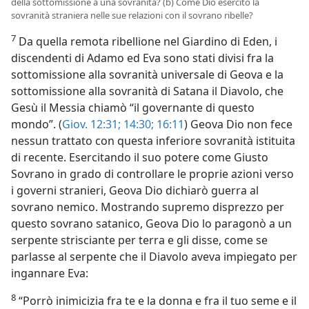
della sottomissione a una sovranità? (b) Come Dio esercitò la
sovranità straniera nelle sue relazioni con il sovrano ribelle?
7
Da quella remota ribellione nel Giardino di Eden, i
discendenti di Adamo ed Eva sono stati divisi fra la
sottomissione alla sovranità universale di Geova e la
sottomissione alla sovranità di Satana il Diavolo, che
Gesù il Messia chiamò “il governante di questo
mondo”. (
Giov. 12:31;
14:30;
16:11
) Geova Dio non fece
nessun trattato con questa inferiore sovranità istituita
di recente. Esercitando il suo potere come Giusto
Sovrano in grado di controllare le proprie azioni verso
i governi stranieri, Geova Dio dichiarò guerra al
sovrano nemico. Mostrando supremo disprezzo per
questo sovrano satanico, Geova Dio lo paragonò a un
serpente strisciante per terra e gli disse, come se
parlasse al serpente che il Diavolo aveva impiegato per
ingannare Eva:
8
“Porrò inimicizia fra te e la donna e fra il tuo seme e il