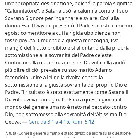
un’appropriata designazione, poiché la parola significa
“Calunniatore”, e Satana usò la calunnia contro il suo
Sovrano Signore per ingannare e sviare. Così alla
donna Eva il Diavolo presentò il Padre celeste come un
egoistico mentitore a cui la rigida ubbidienza non
fosse dovuta. Credendo a questa menzogna, Eva
mangiò del frutto proibito e si allontanò dalla propria
sottomissione alla sovranità del Padre celeste.
Conforme alla macchinazione del Diavolo, ella andò
più oltre di ciò: prevalse su suo marito Adamo
facendolo unire a lei nella rivolta contro la
sottomissione alla giusta sovranità del proprio Dio e
Padre. Il risultato è stato esattamente come Satana il
Diavolo aveva immaginato: Fino a questo giorno il
mondo del genere umano è nato nel peccato contro
Dio, non sottomesso alla sovranità dell’Altissimo Dio
Geova. —
Gen. da 3:1 a 4:16;
Rom. 5:12
.
7, 8. (a) Come il genere umano è stato diviso da allora sulla questione