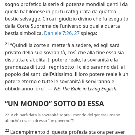
sogno profetico la serie di potenze mondiali gentili da
quella babilonese in poi fu raffigurata da quattro
bestie selvagge. Circa il giudizio divino che fu eseguito
dalla Corte Suprema dell’universo su quella quarta
bestia simbolica,
Daniele 7:26, 27
spiega:
21
“Quindi la corte si metterà a sedere, ed egli sarà
privato della sua sovranità, così che alla fine essa sia
distrutta e abolita. Il potere reale, la sovranità e la
grandezza di tutti i regni sotto il cielo saranno dati al
popolo dei santi dell’Altissimo. Il loro potere reale è un
potere eterno e tutte le sovranità li serviranno e
ubbidiranno loro”. —
NE; The Bible in Living English.
“UN MONDO” SOTTO DI ESSA
22. A chi sarà data la sovranità sopra il mondo del genere umano
affinché ci sia su di esso “un governo”?
22
L’adempimento di questa profezia sta ora per aver