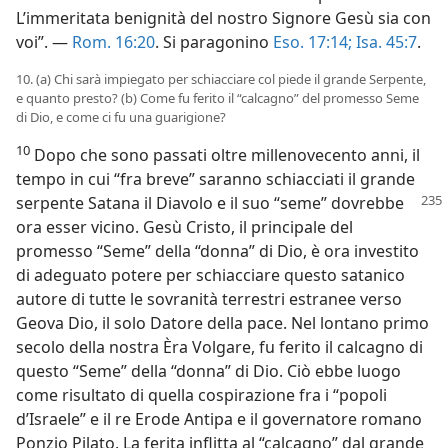
L’immeritata benignità del nostro Signore Gesù sia con
voi”. —
Rom. 16:20
. Si paragonino
Eso. 17:14;
Isa. 45:7
.
10. (a) Chi sarà impiegato per schiacciare col piede il grande Serpente,
e quanto presto? (b) Come fu ferito il “calcagno” del promesso Seme
di Dio, e come ci fu una guarigione?
10
Dopo che sono passati oltre millenovecento anni, il
tempo in cui “fra breve” saranno schiacciati il grande
serpente Satana il Diavolo e il suo “seme” dovrebbe
ora esser vicino. Gesù Cristo, il principale del
promesso “Seme” della “donna” di Dio, è ora investito
di adeguato potere per schiacciare questo satanico
autore di tutte le sovranità terrestri estranee verso
Geova Dio, il solo Datore della pace. Nel lontano primo
secolo della nostra Èra Volgare, fu ferito il calcagno di
questo “Seme” della “donna” di Dio. Ciò ebbe luogo
come risultato di quella cospirazione fra i “popoli
d’Israele” e il re Erode Antipa e il governatore romano
Ponzio Pilato. La ferita inflitta al “calcagno” dal grande