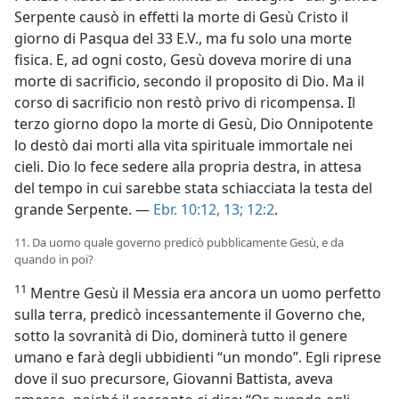
Serpente causò in effetti la morte di Gesù Cristo il
giorno di Pasqua del 33 E.V., ma fu solo una morte
fisica. E, ad ogni costo, Gesù doveva morire di una
morte di sacrificio, secondo il proposito di Dio. Ma il
corso di sacrificio non restò privo di ricompensa. Il
terzo giorno dopo la morte di Gesù, Dio Onnipotente
lo destò dai morti alla vita spirituale immortale nei
cieli. Dio lo fece sedere alla propria destra, in attesa
del tempo in cui sarebbe stata schiacciata la testa del
grande Serpente. —
Ebr. 10:12, 13;
12:2
.
11. Da uomo quale governo predicò pubblicamente Gesù, e da
quando in poi?
11
Mentre Gesù il Messia era ancora un uomo perfetto
sulla terra, predicò incessantemente il Governo che,
sotto la sovranità di Dio, dominerà tutto il genere
umano e farà degli ubbidienti “un mondo”. Egli riprese
dove il suo precursore, Giovanni Battista, aveva