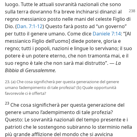
luogo. Tutte le attuali sovranità nazionali che sono
sulla terra dovranno
fra breve inchinarsi dinanzi al
regno messianico posto nelle mani del celeste Figlio di
Dio. (
Dan. 7:1-12
) Questo farà posto ad “un governo”
per tutto il genere umano. Come dice
Daniele 7:14
: “[Al
messianico Figlio dell’uomo] diede potere, gloria e
regno; tutti i popoli, nazioni e lingue lo servivano; il suo
potere è un potere eterno, che non tramonta mai, e il
suo regno è tale che non sarà mai distrutto”. —
La
Bibbia di Gerusalemme.
23. (a) Che cosa significherà per questa generazione del genere
umano l’adempimento di tale profezia? (b) Quale opportunità
favorevole ci è offerta?
23
Che cosa significherà per questa generazione del
genere umano l’adempimento di tale profezia?
Questo: Le sovranità nazionali del tempo presente e i
patrioti che le sostengono subiranno lo sterminio nella
più grande afflizione del mondo che si avvicina