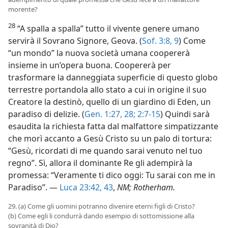
morente?
28
“A spalla a spalla” tutto il vivente genere umano
servirà il Sovrano Signore, Geova. (
Sof. 3:8, 9
) Come
“un mondo” la nuova società umana coopererà
insieme in un’opera buona. Coopererà per
trasformare la danneggiata superficie di questo globo
terrestre portandola allo stato a cui in origine il suo
Creatore la destinò, quello di un giardino di Eden, un
paradiso di delizie. (
Gen. 1:27, 28;
2:7-15
) Quindi sarà
esaudita la richiesta fatta dal malfattore simpatizzante
che morì accanto a Gesù Cristo su un palo di tortura:
“Gesù, ricordati di me quando sarai venuto nel tuo
regno”. Sì, allora il dominante Re gli adempirà la
promessa: “Veramente ti dico oggi: Tu sarai con me in
Paradiso”. —
Luca 23:42, 43
,
NM; Rotherham.
29. (a) Come gli uomini potranno divenire eterni figli di Cristo?
(b) Come egli li condurrà dando esempio di sottomissione alla
sovranità di Dio?