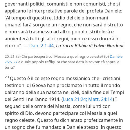
governanti politici, comunisti e non comunisti, che si
applicano le interpretative parole del profeta Daniele:
“Al tempo di questi re, Iddio del cielo [non mani
umane] farà sorgere un regno, che non sarà distrutto
e non sarà trasmesso ad altro popolo: stritolerà e
annienterà tutti gli altri regni, mentre esso durerà in
eterno”. —
Dan. 2:1-44
,
La Sacra Bibbia di Fulvio Nardoni.
20, 21. (a) Chi parteciperà col Messia a quel regno celeste? (b)
Daniele
7:26, 27
a quale popolo raffigura che sarà data la sovranità sopra la
terra?
20
Questo è il celeste regno messianico che i cristiani
testimoni di Geova han proclamato in tutto il mondo
dall’anno della sua nascita nei cieli, dalla fine dei Tempi
dei Gentili nell’anno 1914. (
Luca 21:24;
Matt. 24:14
) I
seguaci delle orme del Messia, come lui unti con
spirito di Dio, devono partecipare col Messia a quel
regno celeste. Questo fu dichiarato profeticamente in
un sogno che fu mandato a Daniele stesso. In questo