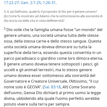
17:22-27;
Gen. 2:7-25;
1:26-31
.
3, 4. (a) Dall’inizio, quale fu il proposito di Dio per il genere umano?
(b) Come fu mostrato ad Adamo che la sottomissione alla sovranità di
Dio era la via della vita in vista dell’eternità?
3
Dio volle che la famiglia umana fosse “un mondo” del
genere umano, una società umana tutta delle stesse
ossa, della stessa carne e dello stesso sangue. Questa
unita società umana doveva dimorare su tutta la
superficie della terra, essendo questa convertita in un
parco paradisiaco o giardino come loro dimora eterna.
Il genere umano doveva tenere sottoposti i pesci, gli
uccelli e gli animali terrestri, ma lo stesso genere
umano doveva esser sottomesso alla sovranità del
Governatore e Creatore Universale, l’Altissimo, “il cui
nome solo è GEOVA”. (
Sal. 83:18
,
AV
) Come Sovrano
dell’uomo, Geova Dio dichiarò al primo uomo la legge
divina, ubbidendo alla quale l’uomo perfetto avrebbe
potuto vivere sulla terra per sempre.