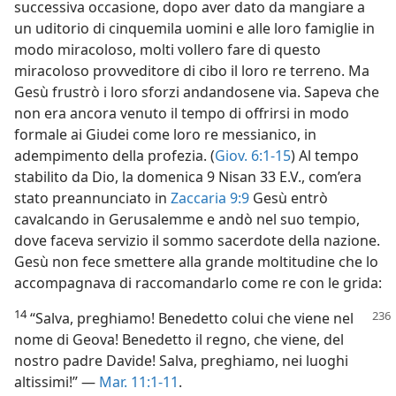
successiva occasione, dopo aver dato da mangiare a
un uditorio di cinquemila uomini e alle loro famiglie in
modo miracoloso, molti vollero fare di questo
miracoloso provveditore di cibo il loro re terreno. Ma
Gesù frustrò i loro sforzi andandosene via. Sapeva che
non era ancora venuto il tempo di offrirsi in modo
formale ai Giudei come loro re messianico, in
adempimento della profezia. (
Giov. 6:1-15
) Al tempo
stabilito da Dio, la domenica 9 Nisan 33 E.V., com’era
stato preannunciato in
Zaccaria 9:9
Gesù entrò
cavalcando in Gerusalemme e andò nel suo tempio,
dove faceva servizio il sommo sacerdote della nazione.
Gesù non fece smettere alla grande moltitudine che lo
accompagnava di raccomandarlo come re con le grida:
14
“Salva, preghiamo! Benedetto colui
che viene nel
nome di Geova! Benedetto il regno, che viene, del
nostro padre Davide! Salva, preghiamo, nei luoghi
altissimi!” —
Mar. 11:1-11
.