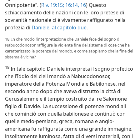
Onnipotente”. (
Riv. 19:15;
16:14,
16
) Questo
schiacciamento delle nazioni con le loro pretese di
sovranità nazionale ci è vivamente raffigurato nella
profezia di
Daniele, al capitolo due
.
18. In che modo l’interpretazione che Daniele fece del sogno di
Nabucodonosor raffigura la violenta fine del sistema di cose che ha
caratterizzato le potenze del mondo, e come sappiamo che la fine del
sistema è vicina?
18
In tale capitolo Daniele interpreta il sogno profetico
che l’Iddio dei cieli mandò a Nabucodonosor,
imperatore della Potenza Mondiale Babilonese, nel
secondo anno dopo che aveva distrutto la città di
Gerusalemme e il tempio costruito dal re Salomone
figlio di Davide. La successione di potenze mondiali
che cominciò con quella babilonese e continuò con
quelle medo-persiana, greca, romana e anglo-
americana fu raffigurata come una grande immagine,
insolitamente luminosa, fatta di diversi materiali, con i