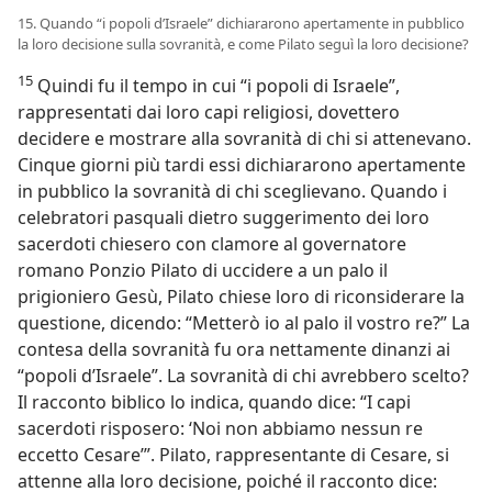
15. Quando “i popoli d’Israele” dichiararono apertamente in pubblico
la loro decisione sulla sovranità, e come Pilato seguì la loro decisione?
15
Quindi fu il tempo in cui “i popoli di Israele”,
rappresentati dai loro capi religiosi, dovettero
decidere e mostrare alla sovranità di chi si attenevano.
Cinque giorni più tardi essi dichiararono apertamente
in pubblico la sovranità di chi sceglievano. Quando i
celebratori pasquali dietro suggerimento dei loro
sacerdoti chiesero con clamore al governatore
romano Ponzio Pilato di uccidere a un palo il
prigioniero Gesù, Pilato chiese loro di riconsiderare la
questione, dicendo: “Metterò io al palo il vostro re?” La
contesa della sovranità fu ora nettamente dinanzi ai
“popoli d’Israele”. La sovranità di chi avrebbero scelto?
Il racconto biblico lo indica, quando dice: “I capi
sacerdoti risposero: ‘Noi non abbiamo nessun re
eccetto Cesare’”. Pilato, rappresentante di Cesare, si
attenne alla loro decisione, poiché il racconto dice: