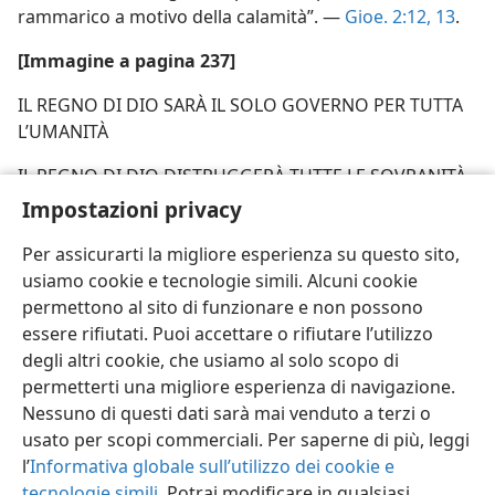
rammarico a motivo della calamità”. —
Gioe. 2:12, 13
.
[Immagine a pagina 237]
IL REGNO DI DIO SARÀ IL SOLO GOVERNO PER TUTTA
L’UMANITÀ
IL REGNO DI DIO DISTRUGGERÀ TUTTE LE SOVRANITÀ
NAZIONALI
Impostazioni privacy
Per assicurarti la migliore esperienza su questo sito,
usiamo cookie e tecnologie simili. Alcuni cookie
permettono al sito di funzionare e non possono
essere rifiutati. Puoi accettare o rifiutare l’utilizzo
Italiano
Condividi
Impostazioni
degli altri cookie, che usiamo al solo scopo di
Copyright
© 2026 Watch Tower Bible and Tract Society of Pennsylvania
permetterti una migliore esperienza di navigazione.
Condizioni d’uso
Informativa sulla privacy
Impostazioni privacy
Accedi
JW.ORG
Nessuno di questi dati sarà mai venduto a terzi o
usato per scopi commerciali. Per saperne di più, leggi
l’
Informativa globale sull’utilizzo dei cookie e
tecnologie simili
. Potrai modificare in qualsiasi