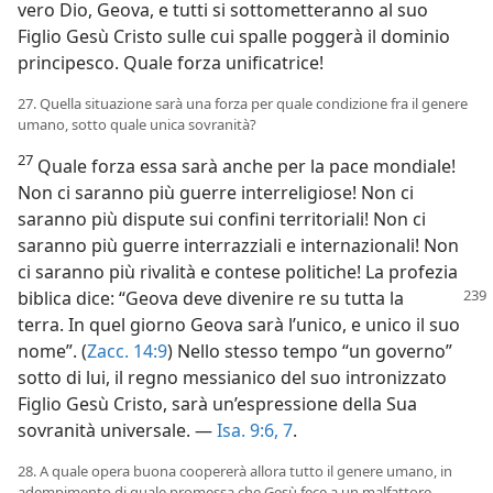
vero Dio, Geova, e tutti si sottometteranno al suo
Figlio Gesù Cristo sulle cui spalle poggerà il dominio
principesco. Quale forza unificatrice!
27. Quella situazione sarà una forza per quale condizione fra il genere
umano, sotto quale unica sovranità?
27
Quale forza essa sarà anche per la pace mondiale!
Non ci saranno più guerre interreligiose! Non ci
saranno più dispute sui confini territoriali! Non ci
saranno più guerre interrazziali e internazionali! Non
ci saranno più rivalità e contese politiche! La profezia
biblica dice: “Geova deve divenire
re su tutta la
terra. In quel giorno Geova sarà l’unico, e unico il suo
nome”. (
Zacc. 14:9
) Nello stesso tempo “un governo”
sotto di lui, il regno messianico del suo intronizzato
Figlio Gesù Cristo, sarà un’espressione della Sua
sovranità universale. —
Isa. 9:6, 7
.
28. A quale opera buona coopererà allora tutto il genere umano, in
adempimento di quale promessa che Gesù fece a un malfattore