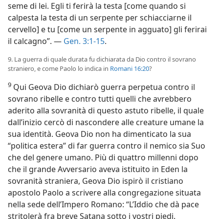
seme di lei. Egli ti ferirà la testa [come quando si
calpesta la testa di un serpente per schiacciarne il
cervello] e tu [come un serpente in agguato] gli ferirai
il calcagno”. —
Gen. 3:1-15
.
9. La guerra di quale durata fu dichiarata da Dio contro il sovrano
straniero, e come Paolo lo indica in
Romani 16:20
?
9
Qui Geova Dio dichiarò guerra perpetua contro il
sovrano ribelle e contro tutti quelli che avrebbero
aderito alla sovranità di questo astuto ribelle, il quale
dall’inizio cercò di nascondere alle creature umane la
sua identità. Geova Dio non ha dimenticato la sua
“politica estera” di far guerra contro il nemico sia Suo
che del genere umano. Più di quattro millenni dopo
che il grande Avversario aveva istituito in Eden la
sovranità straniera, Geova Dio ispirò il cristiano
apostolo Paolo a scrivere alla congregazione situata
nella sede dell’Impero Romano: “L’Iddio che dà pace
stritolerà fra breve Satana sotto i vostri piedi.