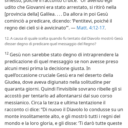
smesso, poiché il racconto ci dice: “Or avendo egli
udito che Giovanni era stato arrestato, si ritirò nella
[provincia della] Galilea. . . . Da allora in poi Gesù
cominciò a predicare, dicendo: ‘Pentitevi, poiché il
regno dei cieli si è avvicinato’”. —
Matt. 4:12-17
.
12. A causa di quale scelta quando fu tentato dal Diavolo mostrò Gesù
d’esser degno di predicare quel messaggio del Regno?
12
Gesù non sarebbe stato degno di intraprendere la
predicazione di quel messaggio se non avesse preso
alcuni mesi prima la decisione giusta. In
quell’occasione cruciale Gesù era nel deserto della
Giudea, dove aveva digiunato nella solitudine per
quaranta giorni. Quindi l’invisibile sovrano ribelle gli si
accostò per tentarlo ad allontanarsi dal suo corso
messianico. Circa la terza e ultima tentazione il
racconto ci dice: “Di nuovo il Diavolo lo condusse su un
monte insolitamente alto, e gli mostrò tutti i regni del
mondo e la loro gloria, e gli disse: ‘Ti darò tutte queste