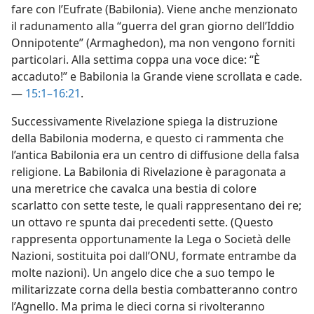
fare con l’Eufrate (Babilonia). Viene anche menzionato
il radunamento alla “guerra del gran giorno dell’Iddio
Onnipotente” (Armaghedon), ma non vengono forniti
particolari. Alla settima coppa una voce dice: “È
accaduto!” e Babilonia la Grande viene scrollata e cade.
—
15:1–16:21
.
Successivamente Rivelazione spiega la distruzione
della Babilonia moderna, e questo ci rammenta che
l’antica Babilonia era un centro di diffusione della falsa
religione. La Babilonia di Rivelazione è paragonata a
una meretrice che cavalca una bestia di colore
scarlatto con sette teste, le quali rappresentano dei re;
un ottavo re spunta dai precedenti sette. (Questo
rappresenta opportunamente la Lega o Società delle
Nazioni, sostituita poi dall’ONU, formate entrambe da
molte nazioni). Un angelo dice che a suo tempo le
militarizzate corna della bestia combatteranno contro
l’Agnello. Ma prima le dieci corna si rivolteranno