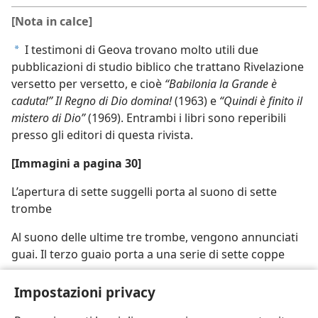
[Nota in calce]
I testimoni di Geova trovano molto utili due
a
pubblicazioni di studio biblico che trattano Rivelazione
versetto per versetto, e cioè
“Babilonia la Grande è
caduta!” Il Regno di Dio domina!
(1963) e
“Quindi è finito il
mistero di Dio”
(1969). Entrambi i libri sono reperibili
presso gli editori di questa rivista.
[Immagini a pagina 30]
L’apertura di sette suggelli porta al suono di sette
trombe
Al suono delle ultime tre trombe, vengono annunciati
guai. Il terzo guaio porta a una serie di sette coppe
Sette angeli versano le coppe dell’ira di Dio, sette
Impostazioni privacy
piaghe sulla terra