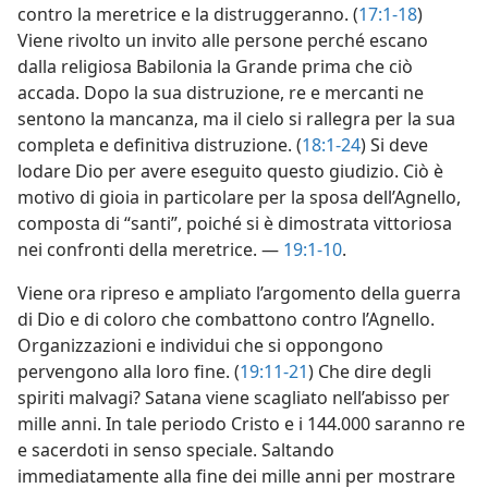
contro la meretrice e la distruggeranno. (
17:1-18
)
Viene rivolto un invito alle persone perché escano
dalla religiosa Babilonia la Grande prima che ciò
accada. Dopo la sua distruzione, re e mercanti ne
sentono la mancanza, ma il cielo si rallegra per la sua
completa e definitiva distruzione. (
18:1-24
) Si deve
lodare Dio per avere eseguito questo giudizio. Ciò è
motivo di gioia in particolare per la sposa dell’Agnello,
composta di “santi”, poiché si è dimostrata vittoriosa
nei confronti della meretrice. —
19:1-10
.
Viene ora ripreso e ampliato l’argomento della guerra
di Dio e di coloro che combattono contro l’Agnello.
Organizzazioni e individui che si oppongono
pervengono alla loro fine. (
19:11-21
) Che dire degli
spiriti malvagi? Satana viene scagliato nell’abisso per
mille anni. In tale periodo Cristo e i 144.000 saranno re
e sacerdoti in senso speciale. Saltando
immediatamente alla fine dei mille anni per mostrare