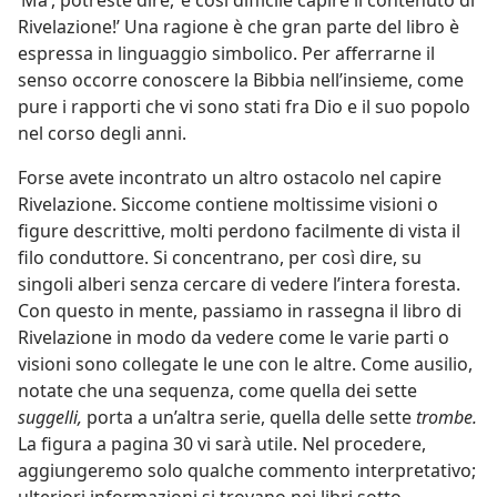
‘Ma’, potreste dire, ‘è così difficile capire il contenuto di
Rivelazione!’ Una ragione è che gran parte del libro è
espressa in linguaggio simbolico. Per afferrarne il
senso occorre conoscere la Bibbia nell’insieme, come
pure i rapporti che vi sono stati fra Dio e il suo popolo
nel corso degli anni.
Forse avete incontrato un altro ostacolo nel capire
Rivelazione. Siccome contiene moltissime visioni o
figure descrittive, molti perdono facilmente di vista il
filo conduttore. Si concentrano, per così dire, su
singoli alberi senza cercare di vedere l’intera foresta.
Con questo in mente, passiamo in rassegna il libro di
Rivelazione in modo da vedere come le varie parti o
visioni sono collegate le une con le altre. Come ausilio,
notate che una sequenza, come quella dei sette
suggelli,
porta a un’altra serie, quella delle sette
trombe.
La figura a pagina 30 vi sarà utile. Nel procedere,
aggiungeremo solo qualche commento interpretativo;