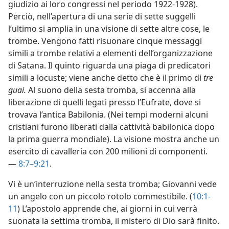
giudizio ai loro congressi nel periodo 1922-1928).
Perciò, nell’apertura di una serie di sette suggelli
l’ultimo si amplia in una visione di sette altre cose, le
trombe. Vengono fatti risuonare cinque messaggi
simili a trombe relativi a elementi dell’organizzazione
di Satana. Il quinto riguarda una piaga di predicatori
simili a locuste; viene anche detto che è il primo di
tre
guai.
Al suono della sesta tromba, si accenna alla
liberazione di quelli legati presso l’Eufrate, dove si
trovava l’antica Babilonia. (Nei tempi moderni alcuni
cristiani furono liberati dalla cattività babilonica dopo
la prima guerra mondiale). La visione mostra anche un
esercito di cavalleria con 200 milioni di componenti.
—
8:7–9:21
.
Vi è un’interruzione nella sesta tromba; Giovanni vede
un angelo con un piccolo rotolo commestibile. (
10:1-
11
) L’apostolo apprende che, ai giorni in cui verrà
suonata la settima tromba, il mistero di Dio sarà finito.