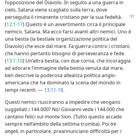
l’opposizione del Diavolo. In seguito a una guerra in
cielo, Satana viene scagliato sulla terra, dove
perseguita il rimanente
cristiano per la sua fedeltà.
(
12:1-17
) Questo è un avvertimento circa il principale
nemico, Satana. Ma ecco farsi avanti altri nemici. Uno è
una bestia (la bestiale organizzazione politica del
Diavolo) che esce dal mare. Fa guerra contro i cristiani,
che hanno pertanto bisogno di perseveranza e fede.
(
13:1-10
) Un’altra bestia, con due corna, che incoraggia
ad adorare l’immagine della bestia venuta dal mare,
ben descrive la poderosa alleanza politica anglo-
americana che ha dominato la scena del mondo in
tempi recenti. —
13:11-18
.
Questi nemici riusciranno a impedire che vengano
suggellati i 144.000? No! Giovanni vede i 144.000 che
cantano felici sul monte Sion. (Tutto questo accade
sempre nell’ambito della settima tromba). Poi
tre
angeli,
in particolare, preannunciano difficoltà per i