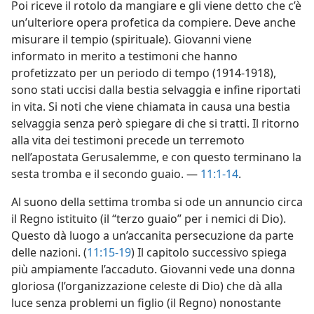
Poi riceve il rotolo da mangiare e gli viene detto che c’è
un’ulteriore opera profetica da compiere. Deve anche
misurare il tempio (spirituale). Giovanni viene
informato in merito a testimoni che hanno
profetizzato per un periodo di tempo (1914-1918),
sono stati uccisi dalla bestia selvaggia e infine riportati
in vita. Si noti che viene chiamata in causa una bestia
selvaggia senza però spiegare di che si tratti. Il ritorno
alla vita dei testimoni precede un terremoto
nell’apostata Gerusalemme, e con questo terminano la
sesta tromba e il secondo guaio. —
11:1-14
.
Al suono della settima tromba si ode un annuncio circa
il Regno istituito (il “terzo guaio” per i nemici di Dio).
Questo dà luogo a un’accanita persecuzione da parte
delle nazioni. (
11:15-19
) Il capitolo successivo spiega
più ampiamente l’accaduto. Giovanni vede una donna
gloriosa (l’organizzazione celeste di Dio) che dà alla
luce senza problemi un figlio (il Regno) nonostante