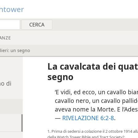
htower
ANZE
lieri: un segno
n
La cavalcata dei quat
segno
no di
‘E vidi, ed ecco, un cavallo bi
cavallo nero, un cavallo palli
aveva nome la Morte. E l’Ades 
—
RIVELAZIONE 6:2-8
.
1. Prima di sedersi a colazione il 2 ottobre 1914 al
della Watch Tower Bible and Tract Society?