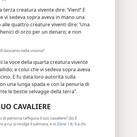
 terza creatura vivente dire: ‘Vieni!’ E
 che vi sedeva sopra aveva in mano una
alle quattro creature viventi dire: ‘Una
chenici di orzo per un denaro; e non
dì Giovanni nella visione?
i la voce della quarta creatura vivente
 pallido; e colui che vi sedeva sopra aveva
cino. E fu data loro autorità sulla
con una lunga spada e con la penuria di
te le bestie selvagge della terra”.
SUO CAVALIERE
o di persona raffigura il suo cavaliere? (b) Il
 a cui si rivolge il salmista, e in
Ebrei 1:8, 9
a chi