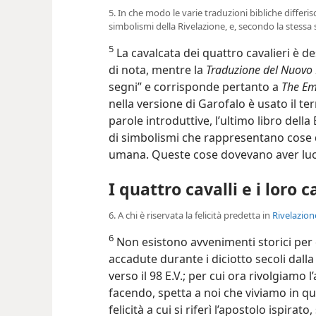
5. In che modo le varie traduzioni bibliche differis
simbolismi della Rivelazione, e, secondo la stessa 
5
La cavalcata dei quattro cavalieri è de
di nota, mentre la
Traduzione del Nuov
segni” e corrisponde pertanto a
The Em
nella versione di Garofalo è usato il t
parole introduttive, l’ultimo libro della 
di simbolismi che rappresentano cose 
umana. Queste cose dovevano aver luog
I quattro cavalli e i loro c
6. A chi è riservata la felicità predetta in
Rivelazion
6
Non esistono avvenimenti storici per
accadute durante i diciotto secoli dall
verso il 98 E.V.; per cui ora rivolgiamo l
facendo, spetta a noi che viviamo in qu
felicità a cui si riferì l’apostolo ispirat