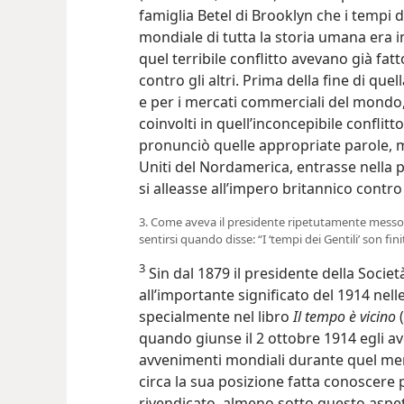
famiglia Betel di Brooklyn che i tempi de
mondiale di tutta la storia umana era in
quel terribile conflitto avevano già fatt
contro gli altri. Prima della fine di que
e per i mercati commerciali del mondo
coinvolti in quell’inconcepibile conflitto
pronunciò quelle appropriate parole, mo
Uniti del Nordamerica, entrasse nella p
si alleasse all’impero britannico contro
3. Come aveva il presidente ripetutamente messo in
sentirsi quando disse: “I ‘tempi dei Gentili’ son fini
3
Sin dal 1879 il presidente della Socie
all’importante significato del 1914 nell
specialmente nel libro
Il tempo è vicino
(
quando giunse il 2 ottobre 1914 egli a
avvenimenti mondiali durante quel me
circa la sua posizione fatta conoscere 
rivendicato, almeno sotto questo aspet