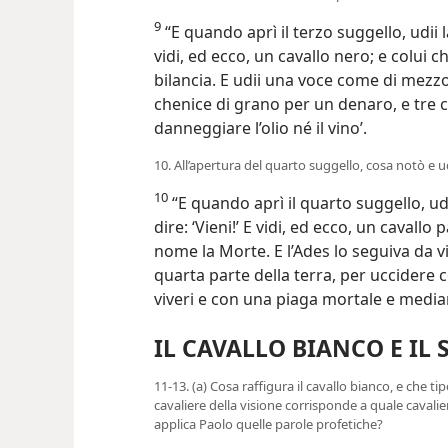
9
“E quando aprì il terzo suggello, udii la
vidi, ed ecco, un cavallo nero; e colui
bilancia. E udii una voce come di mezzo 
chenice di grano per un denaro, e tre 
danneggiare l’olio né il vino’.
10. All’apertura del quarto suggello, cosa notò e u
10
“E quando aprì il quarto suggello, udi
dire: ‘Vieni!’ E vidi, ed ecco, un cavallo
nome la Morte. E l’Ades lo seguiva da vi
quarta parte della terra, per uccidere 
viveri e con una piaga mortale e median
IL CAVALLO BIANCO E IL 
11-13. (a) Cosa raffigura il cavallo bianco, e che tip
cavaliere della visione corrisponde a quale cavaliere
applica Paolo quelle parole profetiche?