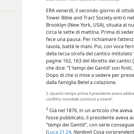
ERA venerdì, il secondo giorno di ottob
Tower Bible and Tract Society entrò nel
Brooklyn (New York, USA), situata al 
circa le sette di mattina. Prima di sede
fece una pausa. Per richiamare l’attenzi
tavola, batté le mani. Poi, con voce ferm
della terza strofa del cantico intitolato
pagine 162, 163 del libretto dei cantici 
che dice: “I ‘tempi dei Gentili’ son finiti
Dopo di che si mise a sedere per presi
dalla famiglia Betel a colazione.
2. Quanto tempo prima il presidente aveva addita
conflitto mondiale continuò a vivere?
2
Già nel 1876, in un articolo che aveva
fosse pubblicato, il presidente aveva ad
“tempi dei Gentili”, con serie consegue
(
Luca 21:24
,
Nardoni
) Cosa sorprendent