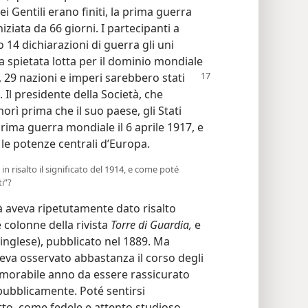
i Gentili erano finiti, la prima guerra
iziata da 66 giorni. I partecipanti a
o 14 dichiarazioni di guerra gli uni
lla spietata lotta per il dominio mondiale
, 29
nazioni e imperi sarebbero stati
. Il presidente della Società, che
rì prima che il suo paese, gli Stati
rima guerra mondiale il 6 aprile 1917, e
 le potenze centrali d’Europa.
 risalto il significato del 1914, e come poté
ti”?
tà aveva ripetutamente dato risalto
e colonne della rivista
Torre di Guardia,
e
inglese), pubblicato nel 1889. Ma
veva osservato abbastanza il corso degli
morabile anno da essere rassicurato
pubblicamente. Poté sentirsi
to, come fedele e attento studioso