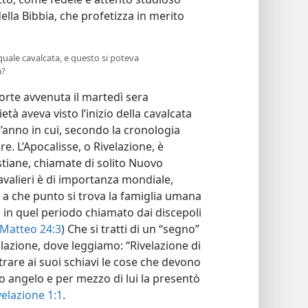
ella Bibbia, che profetizza in merito
i quale cavalcata, e questo si poteva
a?
rte avvenuta il martedì sera
età aveva visto l’inizio della cavalcata
ll’anno in cui, secondo la cronologia
re. L’Apocalisse, o Rivelazione, è
istiane, chiamate di solito Nuovo
avalieri è di importanza mondiale,
 a che punto si trova la famiglia umana
in quel periodo chiamato dai discepoli
Matteo 24:3
) Che si tratti di un “segno”
velazione, dove leggiamo: “Rivelazione di
trare ai suoi schiavi le cose che devono
o angelo e per mezzo di lui la presentò
velazione 1:1
.