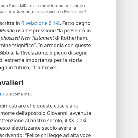
cono l’una dall’altra su come furono presentati i
sua introduzione, di cosa è piena la Rivelazione?
scritta in
Rivelazione 6:1-8
. Fatto degno
o Mondo
usa l’espressione “la presentò in
phasised New Testament
di Rotherham,
ermine “significò”. In armonia con queste
Bibbia, la Rivelazione, è pieno di segni,
di estrema importanza per la storia
o in futuro, “fra breve”.
avalieri
e 1:3
, e come mai?
 dimostrare che queste cose siano
a morte dell’apostolo Giovanni, avvenuta
’attenzione al nostro secolo, il XX. Così
esto elettrizzante secolo avere la
o, scrivendo: “Felice chi legge ad alta voce