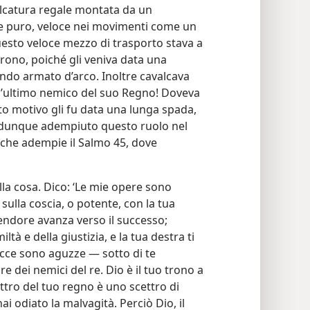
valcatura regale montata da un
 e puro, veloce nei movimenti come un
questo veloce mezzo di trasporto stava a
trono, poiché gli veniva data una
endo armato d’arco. Inoltre cavalcava
all’ultimo nemico del suo Regno! Doveva
to motivo gli fu data una lunga spada,
a dunque adempiuto questo ruolo nel
 che adempie il Salmo 45, dove
lla cosa. Dico: ‘Le mie opere sono
a sulla coscia, o potente, con la tua
lendore avanza verso il successo;
iltà e della giustizia, e la tua destra ti
ecce sono aguzze — sotto di te
 dei nemici del re. Dio è il tuo trono a
ettro del tuo regno è uno scettro di
hai odiato la malvagità. Perciò Dio, il