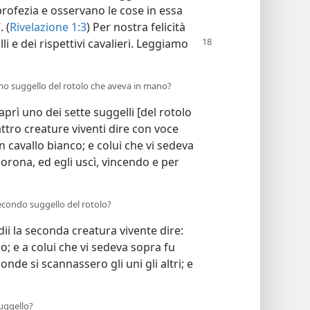
profezia e osservano le cose in essa
. (
Rivelazione 1:3
) Per nostra felicità
lli
e dei rispettivi cavalieri. Leggiamo
rimo suggello del rotolo che aveva in mano?
aprì uno dei sette suggelli [del rotolo
ttro creature viventi dire con voce
un cavallo bianco; e colui che vi sedeva
corona, ed egli uscì, vincendo e per
secondo suggello del rotolo?
ii la seconda creatura vivente dire:
oco; e a colui che vi sedeva sopra fu
onde si scannassero gli uni gli altri; e
suggello?