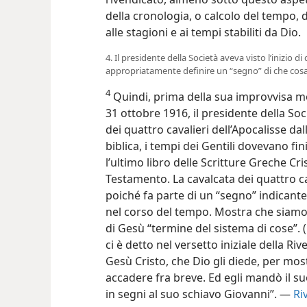
della cronologia, o calcolo del tempo, d
alle stagioni e ai tempi stabiliti da Dio.
4. Il presidente della Società aveva visto l’inizio d
appropriatamente definire un “segno” di che cos
4
Quindi, prima della sua improvvisa mo
31 ottobre 1916, il presidente della Soci
dei quattro cavalieri dell’Apocalisse da
biblica, i tempi dei Gentili dovevano fini
l’ultimo libro delle Scritture Greche Cr
Testamento. La cavalcata dei quattro c
poiché fa parte di un “segno” indicante
nel corso del tempo. Mostra che siamo 
di Gesù “termine del sistema di cose”. (
ci è detto nel versetto iniziale della Ri
Gesù Cristo, che Dio gli diede, per mos
accadere fra breve. Ed egli mandò il su
in segni al suo schiavo Giovanni”. —
Ri