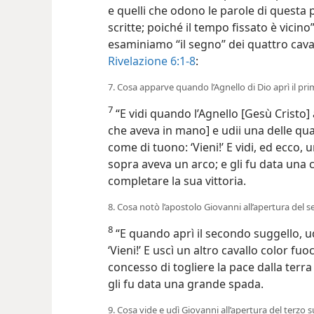
e quelli che odono le parole di questa 
scritte; poiché il tempo fissato è vicino”
esaminiamo “il segno” dei quattro cava
Rivelazione 6:1-8
:
7. Cosa apparve quando l’Agnello di Dio aprì il p
7
“E vidi quando l’Agnello [Gesù Cristo] 
che aveva in mano] e udii una delle qua
come di tuono: ‘Vieni!’ E vidi, ed ecco, 
sopra aveva un arco; e gli fu data una 
completare la sua vittoria.
8. Cosa notò l’apostolo Giovanni all’apertura del 
8
“E quando aprì il secondo suggello, ud
‘Vieni!’ E uscì un altro cavallo color fu
concesso di togliere la pace dalla terra 
gli fu data una grande spada.
9. Cosa vide e udì Giovanni all’apertura del terzo 