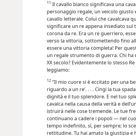
11
Il cavallo bianco significava una ca
personaggio regale, un veicolo giusto
cavallo letterale. Colui che cavalcava 
significare un re appena insediato sul 
corona da re. Era un re guerriero, ess
verso la vittoria, sottomettendo fino 
essere una vittoria completa! Per ques
un regale strumento di guerra. Chi h
XX secolo? Evidentemente lo stesso Re
leggiamo:
12
“Il mio cuore si è eccitato per una be
riguardo a un re’. . . . Cingi la tua spad
dignità e il tuo splendore. E nel tuo sp
cavalca nella causa della verità e dell’um
istruirà nelle cose tremende. Le tue fr
continuano a cadere i popoli — nel cuore
tempo indefinito, sì, per sempre; lo sc
rettitudine. Tu hai amato la giustizia e 