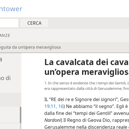
htower
ANZE
seguita da un’opera meravigliosa
a
La cavalcata dei cava
un’opera meraviglio
no di
1. In che senso è evidente che i tempi dei Gentili,
era rappresentato dalla città di Gerusalemme, fin
IL “RE dei re e Signore dei signori”, Ges
19:11,
16
) Ne abbiamo “il segno”. Egli 
dalla fine dei “tempi dei Gentili” avvenu
Nardoni
) Il Regno di Geova Dio, rappre
Gerusalemme nella discendenza reale de