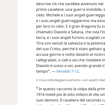
descrive ciò che sarebbe avvenuto nel 
primo cavaliere: una guerra invisibile,
cielo: Michele e i suoi angeli guerregg
e i suoi angeli guerreggiarono ma esso
per loro in cielo. E il gran dragone fu s
chiamato Diavolo e Satana, che svia l’int
terra, e i suoi angeli furono scagliati con
‘Ora son venuti la salvezza e la potenza 
del suo Cristo, perché è stato gettato giù
accusa giorno e notte davanti al nostro 
rallegratevi, o cieli e voi che risiedete i
Diavolo è sceso a voi, avendo grande i
tempo’”. —
Versetti 7-12
.
6. Cosa simboleggiano pertanto i vari aspetti relat
6
In questo racconto la colpa della pri
1914 mieté più di otto milioni di vite 
suoi demoni. Il cavaliere del secondo ca