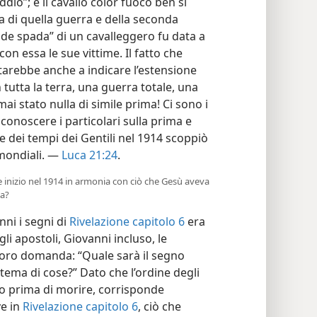
ddio”; e il cavallo color fuoco ben si
ta di quella guerra e della seconda
nde spada” di un cavalleggero fu data a
on essa le sue vittime. Il fatto che
arebbe anche a indicare l’estensione
n tutta la terra, una guerra totale, una
i stato nulla di simile prima! Ci sono i
i conoscere i particolari sulla prima e
e dei tempi dei Gentili nel 1914 scoppiò
mondiali. —
Luca 21:24
.
e inizio nel 1914 in armonia con ciò che Gesù aveva
za?
ni i segni di
Rivelazione capitolo 6
era
gli apostoli, Giovanni incluso, le
a loro domanda: “Quale sarà il segno
stema di cose?” Dato che l’ordine degli
co prima di morire, corrisponde
ve in
Rivelazione capitolo 6
, ciò che