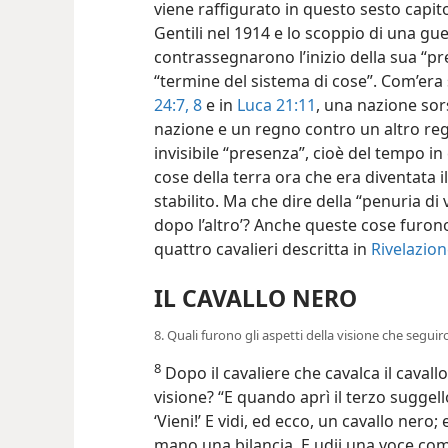
viene raffigurato in questo sesto capit
Gentili nel 1914 e lo scoppio di una gu
contrassegnarono l’inizio della sua “pre
“termine del sistema di cose”. Com’era
24:7, 8
e in
Luca 21:11
, una nazione sor
nazione e un regno contro un altro regn
invisibile “presenza”, cioè del tempo in
cose della terra ora che era diventata 
stabilito. Ma che dire della “penuria di 
dopo l’altro’? Anche queste cose furono
quattro cavalieri descritta in
Rivelazion
IL CAVALLO NERO
8. Quali furono gli aspetti della visione che segui
8
Dopo il cavaliere che cavalca il cavall
visione? “E quando aprì il terzo suggello
‘Vieni!’ E vidi, ed ecco, un cavallo nero
mano una bilancia. E udii una voce com