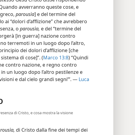
“Quando avverranno queste cose, e
[greco,
parousìa
] e del termine del
o ai “dolori d’afflizione” che avrebbero
esenza, o
parousìa,
e del “termine del
sorgerà [in guerra] nazione contro
no terremoti in un luogo dopo l’altro,
principio dei dolori d’afflizione [che
istema di cose]”. (
Marco 13:8
) “Quindi
ne contro nazione, e regno contro
 in un luogo dopo l’altro pestilenze e
visioni e dal cielo grandi segni’”. —
Luca
O
esenza di Cristo, e cosa mostra la visione
rousìa,
di Cristo dalla fine dei tempi dei