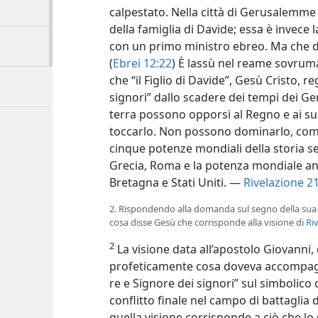
calpestato. Nella città di Gerusalemme
della famiglia di Davide; essa è invece l
con un primo ministro ebreo. Ma che d
(
Ebrei 12:22
) È lassù nel reame sovruma
che “il Figlio di Davide”, Gesù Cristo, 
signori”
dallo scadere dei tempi dei Gent
terra possono opporsi al Regno e ai s
toccarlo. Non possono dominarlo, com
cinque potenze mondiali della storia se
Grecia, Roma e la potenza mondiale a
Bretagna e Stati Uniti. —
Rivelazione 21
2. Rispondendo alla domanda sul segno della sua 
cosa disse Gesù che corrisponde alla visione di
Ri
2
La visione data all’apostolo Giovanni, 
profeticamente cosa doveva accompagnar
re e Signore dei signori” sul simbolico 
conflitto finale nel campo di battaglia
quella visione corrisponde a ciò che l