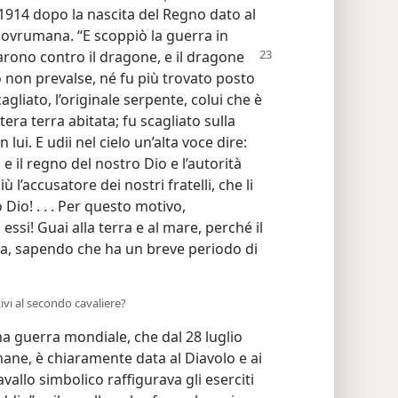
1914 dopo la nascita del Regno dato al
 sovrumana. “E scoppiò la guerra in
iarono
contro il dragone, e il dragone
 non prevalse, né fu più trovato posto
cagliato, l’originale serpente, colui che è
era terra abitata; fu scagliato sulla
 lui. E udii nel cielo un’alta voce dire:
e il regno del nostro Dio e l’autorità
 l’accusatore dei nostri fratelli, che li
Dio! . . . Per questo motivo,
n essi! Guai alla terra e al mare, perché il
ra, sapendo che ha un breve periodo di
ivi al secondo cavaliere?
ma guerra mondiale, che dal 28 luglio
umane, è chiaramente data al Diavolo e ai
vallo simbolico raffigurava gli eserciti