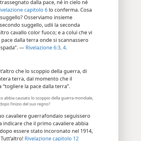
trassegnato dalla pace, né in cielo né
ivelazione capitolo 6
lo conferma. Cosa
o suggello? Osserviamo insieme
l secondo suggello, udii la seconda
altro cavallo color fuoco; e a colui che vi
a pace dalla terra onde si scannassero
de spada”. —
Rivelazione 6:3, 4
.
altro che lo scoppio della guerra, di
ntera terra, dal momento che il
 “togliere la pace dalla terra”.
anco abbia causato lo scoppio della guerra mondiale,
opo l’inizio del suo regno?
l suo cavaliere guerrafondaio seguissero
 a indicare che il primo cavaliere abbia
 dopo essere stato incoronato nel 1914,
Tutt’altro!
Rivelazione capitolo 12