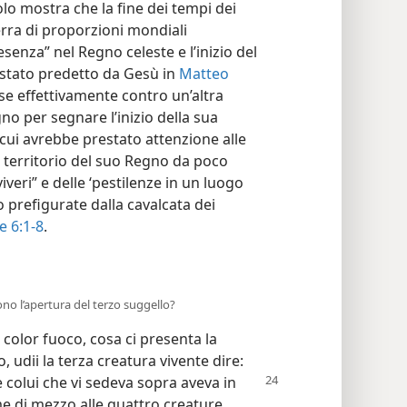
olo mostra che la fine dei tempi dei
erra di proporzioni mondiali
senza” nel Regno celeste e l’inizio del
 stato predetto da Gesù in
Matteo
se effettivamente contro un’altra
o per segnare l’inizio della sua
 cui avrebbe prestato attenzione alle
il territorio del suo Regno da poco
viveri” e delle ‘pestilenze in un luogo
 prefigurate dalla cavalcata dei
e 6:1-8
.
rono l’apertura del terzo suggello?
o color fuoco, cosa ci presenta la
, udii la terza creatura vivente dire:
; e colui che vi sedeva sopra aveva in
e di mezzo alle quattro creature