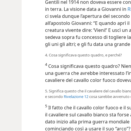
Gentili nel 1914 non doveva essere con
in terra. La visione data a Giovanni in
R
ci svela dunque l’apertura del second
all’apostolo Giovanni: “E quando aprì i
creatura vivente dire: ‘Vieni!’ E uscì un 
sedeva sopra fu concesso di togliere l
gli uni gli altri; e gli fu data una gran
4. Cosa significava questo quadro, e perché?
4
Cosa significava questo quadro? Nient’
una guerra che avrebbe interessato l’i
cavaliere del cavallo color fuoco doveva
5. Significa questo che il cavaliere del cavallo bi
e secondo
Rivelazione 12
cosa sarebbe avvenuto d
5
Il fatto che il cavallo color fuoco e i
il cavaliere sul cavallo bianco sta forse
dato inizio alla prima guerra mondiale
cominciando così a usare il suo “arco”? 