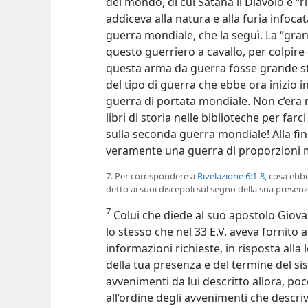
del mondo, di cui Satana il Diavolo è “l’i
addiceva alla natura e alla furia infoca
guerra mondiale, che la seguì. La “gra
questo guerriero a cavallo, per colpire c
questa arma da guerra fosse grande st
del tipo di guerra che ebbe ora inizio i
guerra di portata mondiale. Non c’era ma
libri di storia nelle biblioteche per farc
sulla seconda guerra mondiale! Alla fin
veramente una guerra di proporzioni 
7. Per corrispondere a
Rivelazione 6:1-8
, cosa ebb
detto ai suoi discepoli sul segno della sua presen
7
Colui che diede al suo apostolo Giovan
lo stesso che nel 33 E.V. aveva fornito a
informazioni richieste, in risposta all
della tua presenza e del termine del si
avvenimenti da lui descritto allora, po
all’ordine degli avvenimenti che descri