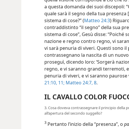
a questa domanda dei suoi discepoli: 
quale sarà il segno della tua presenza 
sistema di cose?” (
Matteo 24:3
) Riguard
contraddistinto “il segno” della sua pr
sistema di cose”, Gesù disse: “Poiché 
nazione e regno contro regno, vi saran
vi sarà penuria di viveri. Questi sono il 
contrassegnano la nascita di un nuovo s
proseguì, dicendo loro: ‘Sorgerà nazio
regno, e vi saranno grandi terremoti, e
penuria di viveri, e vi saranno paurose 
21:10, 11;
Matteo 24:7, 8
.
IL CAVALLO COLOR FUOC
3. Cosa doveva contrassegnare il principio della pr
all’apertura del secondo suggello?
3
Pertanto l’inizio della “presenza”, o
pa