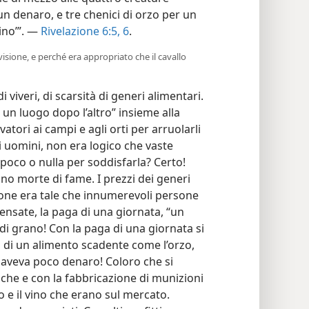
un denaro, e tre chenici di orzo per un
vino’”. —
Rivelazione 6:5, 6
.
visione, e perché era appropriato che il cavallo
 viveri, di scarsità di generi alimentari.
 un luogo dopo l’altro” insieme alla
atori ai campi e agli orti per arruolarli
i uomini, non era logico che vaste
 poco o nulla per soddisfarla? Certo!
no morte di fame. I prezzi dei generi
lazione era tale che innumerevoli persone
nsate, la paga di una giornata, “un
di grano! Con la paga di una giornata si
di un alimento scadente come l’orzo,
i aveva poco denaro! Coloro che si
liche e con la fabbricazione di munizioni
 e il vino che erano sul mercato.