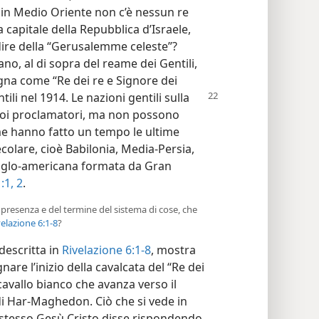
 in Medio Oriente non c’è nessun re
a capitale della Repubblica d’Israele,
ire della “Gerusalemme celeste”?
no, al di sopra del reame dei Gentili,
regna come “Re dei re e Signore dei
ili nel 1914. Le nazioni gentili sulla
uoi proclamatori, ma non possono
e hanno fatto un tempo le ultime
colare, cioè Babilonia, Media-Persia,
nglo-americana formata da Gran
:1, 2
.
presenza e del termine del sistema di cose, che
velazione 6:1-8
?
descritta in
Rivelazione 6:1-8
, mostra
e l’inizio della cavalcata del “Re dei
cavallo bianco che avanza verso il
 di Har-Maghedon. Ciò che si vede in
o stesso Gesù Cristo disse rispondendo