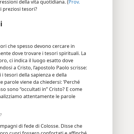
ressioni della vita quotidiana. (
Prov.
 preziosi tesori?
i
tori che spesso devono cercare in
nte dove trovare i tesori spirituali. La
ro, ci indica il luogo esatto dove
ndosi a Cristo, l’apostolo Paolo scrisse:
 i tesori della sapienza e della
 parole viene da chiedersi: ‘Perché
nso sono “occultati in” Cristo? E come
analizziamo attentamente le parole
i?
ompagni di fede di Colosse. Disse che
 loro cuori fossero confortati e affinché