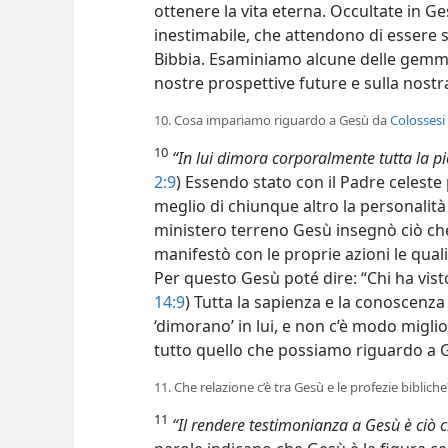
ottenere la vita eterna. Occultate in G
inestimabile, che attendono di essere 
Bibbia. Esaminiamo alcune delle gemme
nostre prospettive future e sulla nostr
10. Cosa impariamo riguardo a Gesù da
Colossesi 
10
“In lui dimora corporalmente tutta la pi
2:9
) Essendo stato con il Padre celeste
meglio di chiunque altro la personalità 
ministero terreno Gesù insegnò ciò ch
manifestò
con le proprie azioni le qualit
Per questo Gesù poté dire: “Chi ha visto
14:9
) Tutta la sapienza e la conoscenza
‘dimorano’ in lui, e non c’è modo migl
tutto quello che possiamo riguardo a 
11. Che relazione c’è tra Gesù e le profezie bibliche
11
“Il rendere testimonianza a Gesù è ciò ch