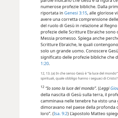
parole indicano che Gesù è la figura c
numerose profezie bibliche. Dalla prim
riportata in
Genesi 3:15
, alle gloriose v
avere una corretta comprensione delle p
del ruolo di Gesù in relazione al Regn
profezie delle Scritture Ebraiche sono
Messia promesso. Spiega anche perché, 
Scritture Ebraiche, le quali contengon
solo un grande uomo. Conoscere Gesù pe
significato delle profezie bibliche ch
1:20
.
12, 13. (a) In che senso Gesù è “la luce del mondo
spirituali, quale obbligo hanno i seguaci di Cristo?
12
“Io sono la luce del mondo”.
(
Leggi
Giov
della nascita di Gesù sulla terra, il pro
camminava nelle tenebre ha visto una g
dimoravano nel paese della profonda om
loro”. (
Isa. 9:2
) L’apostolo Matteo spie