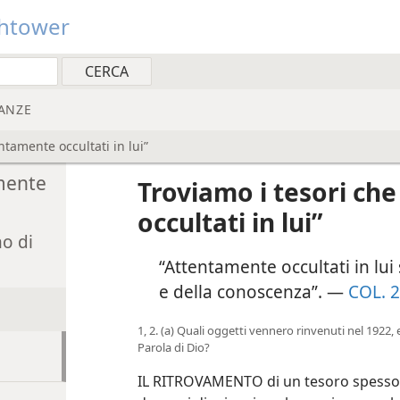
htower
ANZE
ntamente occultati in lui”
amente
Troviamo i tesori ch
occultati in lui”
no di
“Attentamente occultati in lui 
e della conoscenza”. —
COL. 2
1, 2. (a) Quali oggetti vennero rinvenuti nel 1922, e
Parola di Dio?
IL RITROVAMENTO di un tesoro spesso f