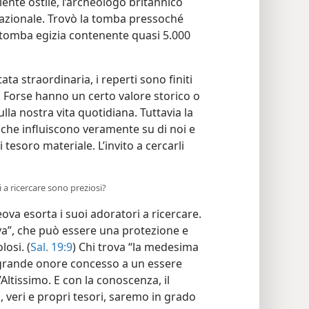
ente ostile, l’archeologo britannico
azionale. Trovò la tomba pressoché
tomba egizia contenente quasi 5.000
ta straordinaria, i reperti sono finiti
e. Forse hanno un certo valore storico o
ulla nostra vita quotidiana. Tuttavia la
ri che influiscono veramente su di noi e
 tesoro materiale. L’invito a cercarli
i a ricercare sono preziosi?
ova esorta i suoi adoratori a ricercare.
ova”, che può essere una protezione e
osi. (
Sal. 19:9
) Chi trova “la medesima
ù grande onore concesso a un essere
Altissimo. E con la conoscenza, il
 veri e propri tesori, saremo in grado