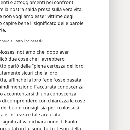
menti e atteggiamenti nei confronti
e la nostra salda presa sulla vera vita.
se non vogliamo esser vittime degli
capire bene il significato delle parole
le.
bbero aiutato i colossesi?
olossesi notiamo che, dopo aver
icò due cose che li avrebbero
utto parlò della “piena certezza del loro
tamente sicuri che la loro
ta, affinché la loro fede fosse basata
uindi menzionò l’“accurata conoscenza
no accontentarsi di una conoscenza
no di comprendere con chiarezza le cose
dei buoni consigli sia per i colossesi
le certezza e tale accurata
significativa dichiarazione di Paolo
ultati in lui sono tutti i tesori della