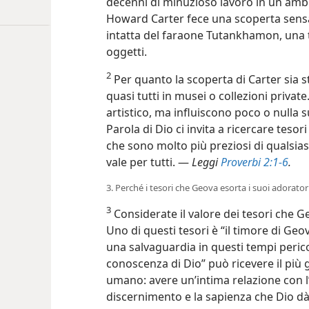
decenni di minuzioso lavoro in un ambi
Howard Carter fece una scoperta sens
intatta del faraone Tutankhamon, una 
oggetti.
2
Per quanto la scoperta di Carter sia sta
quasi tutti in musei o collezioni privat
artistico, ma influiscono poco o nulla s
Parola di Dio ci invita a ricercare teso
che sono molto più preziosi di qualsiasi
vale per tutti. —
Leggi
Proverbi 2:1-6
.
3. Perché i tesori che Geova esorta i suoi adorator
3
Considerate il valore dei tesori che Ge
Uno di questi tesori è “il timore di Ge
una salvaguardia in questi tempi pericol
conoscenza di Dio” può ricevere il pi
umano: avere un’intima relazione con l’
discernimento e la sapienza che Dio dà,