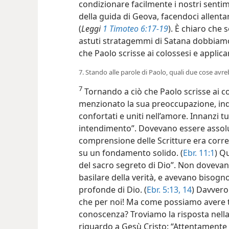
condizionare facilmente i nostri senti
della guida di Geova, facendoci allentar
(
Leggi
1 Timoteo 6:17-19
). È chiaro che 
astuti stratagemmi di Satana dobbiamo 
che Paolo scrisse ai colossesi e applicar
7. Stando alle parole di Paolo, quali due cose avre
7
Tornando a ciò che Paolo scrisse ai c
menzionato la sua preoccupazione, ind
confortati e uniti nell’amore. Innanzi t
intendimento”. Dovevano essere assolu
comprensione delle Scritture era corret
su un fondamento solido. (
Ebr. 11:1
) Q
del sacro segreto di Dio”. Non doveva
basilare della verità, e avevano bisog
profonde di Dio. (
Ebr. 5:13, 14
) Davvero 
che per noi! Ma come possiamo avere ta
conoscenza? Troviamo la risposta nella 
riguardo a Gesù Cristo: “Attentamente occ