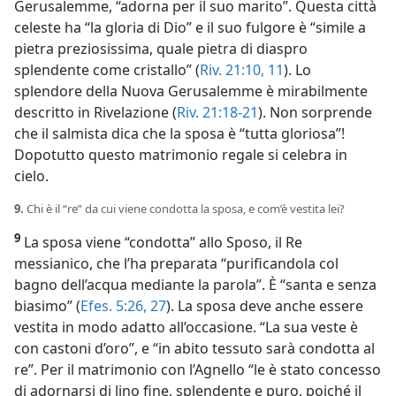
Gerusalemme, “adorna per il suo marito”. Questa città
celeste ha “la gloria di Dio” e il suo fulgore è “simile a
pietra preziosissima, quale pietra di diaspro
splendente come cristallo” (
Riv. 21:10, 11
). Lo
splendore della Nuova Gerusalemme è mirabilmente
descritto in Rivelazione (
Riv. 21:18-21
). Non sorprende
che il salmista dica che la sposa è “tutta gloriosa”!
Dopotutto questo matrimonio regale si celebra in
cielo.
9.
Chi è il “re” da cui viene condotta la sposa, e com’è vestita lei?
9
La sposa viene “condotta” allo Sposo, il Re
messianico, che l’ha preparata “purificandola col
bagno dell’acqua mediante la parola”. È “santa e senza
biasimo” (
Efes. 5:26, 27
). La sposa deve anche essere
vestita in modo adatto all’occasione. “La sua veste è
con castoni d’oro”, e “in abito tessuto sarà condotta al
re”. Per il matrimonio con l’Agnello “le è stato concesso
di adornarsi di lino fine, splendente e puro, poiché il