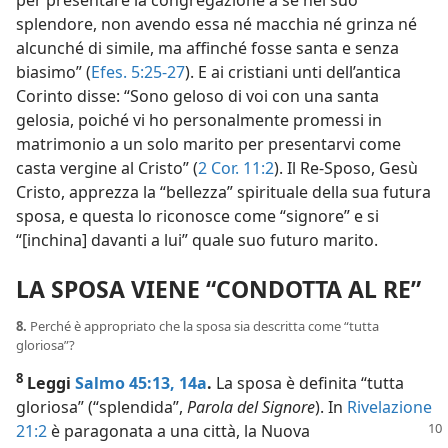
splendore, non avendo essa né macchia né grinza né
alcunché di simile, ma affinché fosse santa e senza
biasimo” (
Efes. 5:25-27
). E ai cristiani unti dell’antica
Corinto disse: “Sono geloso di voi con una santa
gelosia, poiché vi ho personalmente promessi in
matrimonio a un solo marito per presentarvi come
casta vergine al Cristo” (
2 Cor. 11:2
). Il Re-Sposo, Gesù
Cristo, apprezza la “bellezza” spirituale della sua futura
sposa, e questa lo riconosce come “signore” e si
“[inchina] davanti a lui” quale suo futuro marito.
LA SPOSA VIENE “CONDOTTA AL RE”
8.
Perché è appropriato che la sposa sia descritta come “tutta
gloriosa”?
8
Leggi
Salmo 45:13, 14a
.
La sposa è definita “tutta
gloriosa” (“splendida”,
Parola del Signore
). In
Rivelazione
21:2
è
paragonata a una città, la Nuova