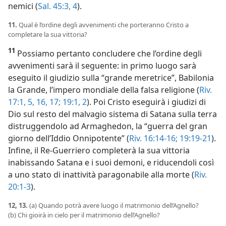
nemici (
Sal. 45:3, 4
).
11.
Qual è l’ordine degli avvenimenti che porteranno Cristo a
completare la sua vittoria?
11
Possiamo pertanto concludere che l’ordine degli
avvenimenti sarà il seguente: in primo luogo sarà
eseguito il giudizio sulla “grande meretrice”, Babilonia
la Grande, l’impero mondiale della falsa religione (
Riv.
17:1,
5,
16, 17;
19:1, 2
). Poi Cristo eseguirà i giudizi di
Dio sul resto del malvagio sistema di Satana sulla terra
distruggendolo ad Armaghedon, la “guerra del gran
giorno dell’Iddio Onnipotente” (
Riv. 16:14-16;
19:19-21
).
Infine, il Re-Guerriero completerà la sua vittoria
inabissando Satana e i suoi demoni, e riducendoli così
a uno stato di inattività paragonabile alla morte (
Riv.
20:1-3
).
12, 13.
(a) Quando potrà avere luogo il matrimonio dell’Agnello?
(b) Chi gioirà in cielo per il matrimonio dell’Agnello?