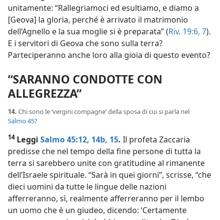
unitamente: “Rallegriamoci ed esultiamo, e diamo a
[Geova] la gloria, perché è arrivato il matrimonio
dell’Agnello e la sua moglie si è preparata” (
Riv. 19:6, 7
).
E i servitori di Geova che sono sulla terra?
Parteciperanno anche loro alla gioia di questo evento?
“SARANNO CONDOTTE CON
ALLEGREZZA”
14.
Chi sono le ‘vergini compagne’ della sposa di cui si parla nel
Salmo 45
?
14
Leggi
Salmo 45:12,
14b, 15
.
Il profeta Zaccaria
predisse che nel tempo della fine persone di tutta la
terra si sarebbero unite con gratitudine al rimanente
dell’Israele spirituale. “Sarà in quei giorni”, scrisse, “che
dieci uomini da tutte le lingue delle nazioni
afferreranno, sì, realmente afferreranno per il lembo
un uomo che è un giudeo, dicendo: ‘Certamente