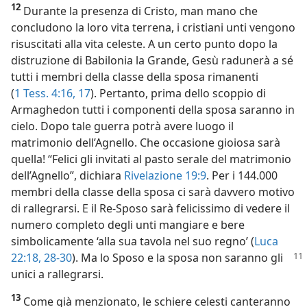
12
Durante la presenza di Cristo, man mano che
concludono la loro vita terrena, i cristiani unti vengono
risuscitati alla vita celeste. A un certo punto dopo la
distruzione di Babilonia la Grande, Gesù radunerà a sé
tutti i membri della classe della sposa rimanenti
(
1 Tess. 4:16, 17
). Pertanto, prima dello scoppio di
Armaghedon tutti i componenti della sposa saranno in
cielo. Dopo tale guerra potrà avere luogo il
matrimonio dell’Agnello. Che occasione gioiosa sarà
quella! “Felici gli invitati al pasto serale del matrimonio
dell’Agnello”, dichiara
Rivelazione 19:9
. Per i 144.000
membri della classe della sposa ci sarà davvero motivo
di rallegrarsi. E il Re-Sposo sarà felicissimo di vedere il
numero completo degli unti mangiare e bere
simbolicamente ‘alla sua tavola nel suo regno’ (
Luca
22:
18,
28-30
). Ma lo Sposo e la sposa non saranno gli
unici a rallegrarsi.
13
Come già menzionato, le schiere celesti canteranno