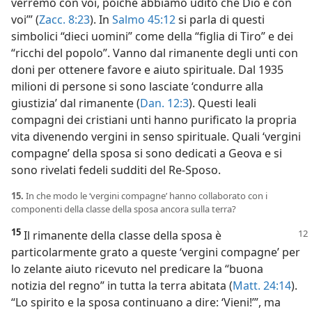
verremo con voi, poiché abbiamo udito che Dio è con
voi’” (
Zacc. 8:23
). In
Salmo 45:12
si parla di questi
simbolici “dieci uomini” come della “figlia di Tiro” e dei
“ricchi del popolo”. Vanno dal rimanente degli unti con
doni per ottenere favore e aiuto spirituale. Dal 1935
milioni di persone si sono lasciate ‘condurre alla
giustizia’ dal rimanente (
Dan. 12:3
). Questi leali
compagni dei cristiani unti hanno purificato la propria
vita divenendo vergini in senso spirituale. Quali ‘vergini
compagne’ della sposa si sono dedicati a Geova e si
sono rivelati fedeli sudditi del Re-Sposo.
15.
In che modo le ‘vergini compagne’ hanno collaborato con i
componenti della classe della sposa ancora sulla terra?
15
Il rimanente della classe della
sposa è
particolarmente grato a queste ‘vergini compagne’ per
lo zelante aiuto ricevuto nel predicare la “buona
notizia del regno” in tutta la terra abitata (
Matt. 24:14
).
“Lo spirito e la sposa continuano a dire: ‘Vieni!’”, ma