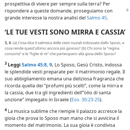
prospettiva di vivere per sempre sulla terra? Per
rispondere a queste domande, proseguiamo
con
grande interesse la nostra analisi del
Salmo 45
.
‘LE TUE VESTI SONO MIRRA E CASSIA’
3, 4.
(a) Cosa dice il salmista delle vesti nuziali indossate dallo Sposo, e
cosa rende quest’ultimo ancora più gioioso? (b) Chi sono la “regina
consorte” e le “figlie di re” che partecipano alla gioia dello Sposo?
3
Leggi
Salmo 45:8, 9
.
Lo Sposo, Gesù Cristo, indossa
le splendide vesti preparate per il matrimonio regale. Il
suo abbigliamento emana una deliziosa fragranza che
ricorda quella dei “profumi più scelti”, come la mirra e
la cassia, due tra gli ingredienti dell’“olio di santa
unzione” impiegato in Israele (
Eso. 30:23-25
).
4
La musica sublime che riempie il palazzo accresce la
gioia che prova lo Sposo man mano che si avvicina il
momento del matrimonio. La sua gioia è condivisa