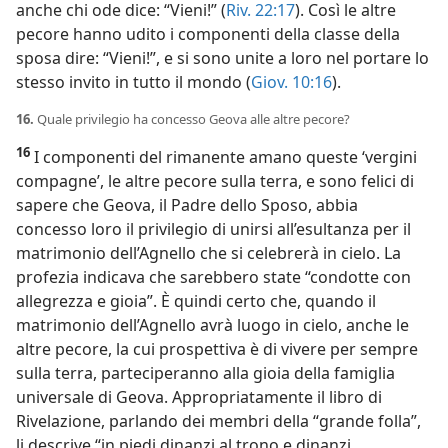
anche chi ode dice: “Vieni!” (
Riv. 22:17
). Così le altre
pecore hanno udito i componenti della classe della
sposa dire: “Vieni!”, e si sono unite a loro nel portare lo
stesso invito in tutto il mondo (
Giov. 10:16
).
16.
Quale privilegio ha concesso Geova alle altre pecore?
16
I componenti del rimanente amano queste ‘vergini
compagne’, le altre pecore sulla terra, e sono felici di
sapere che Geova, il Padre dello Sposo, abbia
concesso loro il privilegio di unirsi all’esultanza per il
matrimonio dell’Agnello che si celebrerà in cielo. La
profezia indicava che sarebbero state “condotte con
allegrezza e gioia”. È quindi certo che, quando il
matrimonio dell’Agnello avrà luogo in cielo, anche le
altre pecore, la cui prospettiva è di vivere per sempre
sulla terra, parteciperanno alla gioia della famiglia
universale di Geova. Appropriatamente il libro di
Rivelazione, parlando dei membri della “grande folla”,
li descrive “in piedi dinanzi al trono e dinanzi