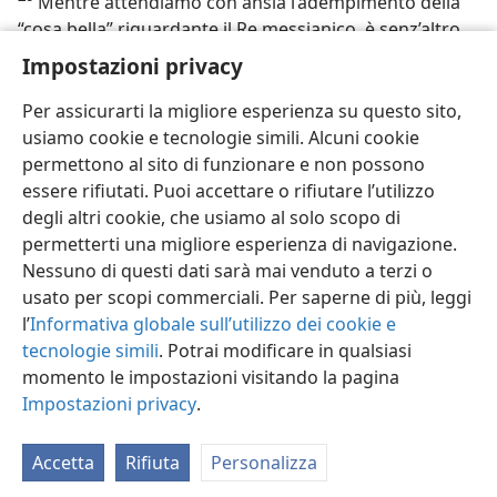
Mentre attendiamo con ansia l’adempimento della
“cosa bella” riguardante il Re messianico, è senz’altro
nostro desiderio ‘fare menzione del suo nome’, cioè
Impostazioni privacy
farlo conoscere. Possa ognuno di noi essere tra coloro
che “loderanno [il Re] a tempo indefinito, sì, per
Per assicurarti la migliore esperienza su questo sito,
sempre”!
usiamo cookie e tecnologie simili. Alcuni cookie
permettono al sito di funzionare e non possono
essere rifiutati. Puoi accettare o rifiutare l’utilizzo
degli altri cookie, che usiamo al solo scopo di
permetterti una migliore esperienza di navigazione.
Nessuno di questi dati sarà mai venduto a terzi o
usato per scopi commerciali. Per saperne di più, leggi
l’
Informativa globale sull’utilizzo dei cookie e
tecnologie simili
. Potrai modificare in qualsiasi
momento le impostazioni visitando la pagina
Impostazioni privacy
.
Accetta
Rifiuta
Personalizza