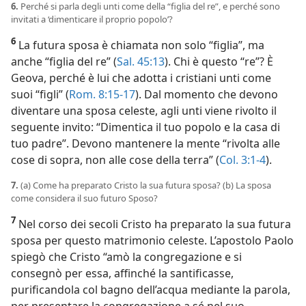
6.
Perché si parla degli unti come della “figlia del re”, e perché sono
invitati a ‘dimenticare il proprio popolo’?
6
La futura sposa è chiamata non solo “figlia”, ma
anche “figlia del re” (
Sal. 45:13
). Chi è questo “re”? È
Geova, perché è lui che adotta i cristiani unti come
suoi “figli” (
Rom. 8:15-17
). Dal momento che devono
diventare una sposa celeste, agli unti viene rivolto il
seguente invito: “Dimentica il tuo popolo e la casa di
tuo padre”. Devono mantenere la mente “rivolta alle
cose di sopra, non alle cose della terra” (
Col. 3:1-4
).
7.
(a) Come ha preparato Cristo la sua futura sposa? (b) La sposa
come considera il suo futuro Sposo?
7
Nel corso dei secoli Cristo ha preparato la sua futura
sposa per questo matrimonio celeste. L’apostolo Paolo
spiegò che Cristo “amò la congregazione e si
consegnò per essa, affinché la santificasse,
purificandola col bagno dell’acqua mediante la parola,
per presentare la congregazione a sé nel suo