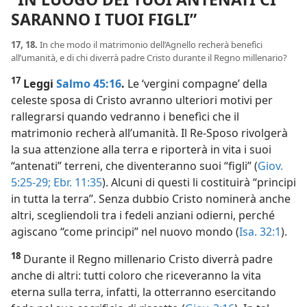
SARANNO I TUOI FIGLI”
17, 18.
In che modo il matrimonio dell’Agnello recherà benefìci
all’umanità, e di chi diverrà padre Cristo durante il Regno millenario?
17
Leggi
Salmo 45:16
.
Le ‘vergini compagne’ della
celeste sposa di Cristo avranno ulteriori motivi per
rallegrarsi quando vedranno i benefìci che il
matrimonio recherà all’umanità. Il Re-Sposo rivolgerà
la sua attenzione alla terra e riporterà in vita i suoi
“antenati” terreni, che diventeranno suoi “figli” (
Giov.
5:25-29;
Ebr. 11:35
). Alcuni di questi li costituirà “principi
in tutta la terra”. Senza dubbio Cristo nominerà anche
altri, scegliendoli tra i fedeli anziani odierni, perché
agiscano “come principi” nel nuovo mondo (
Isa. 32:1
).
18
Durante il Regno millenario Cristo diverrà padre
anche di altri: tutti coloro che riceveranno la vita
eterna sulla terra, infatti, la otterranno esercitando