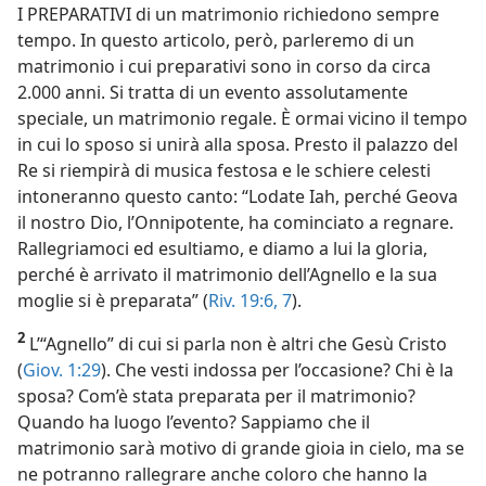
I PREPARATIVI di un matrimonio richiedono sempre
tempo. In questo articolo, però, parleremo di un
matrimonio i cui preparativi sono in corso da circa
2.000 anni. Si tratta di un evento assolutamente
speciale, un matrimonio regale. È ormai vicino il tempo
in cui lo sposo si unirà alla sposa. Presto il palazzo del
Re si riempirà di musica festosa e le schiere celesti
intoneranno questo canto: “Lodate Iah, perché Geova
il nostro Dio, l’Onnipotente, ha cominciato a regnare.
Rallegriamoci ed esultiamo, e diamo a lui la gloria,
perché è arrivato il matrimonio dell’Agnello e la sua
moglie si è preparata” (
Riv. 19:6, 7
).
2
L’“Agnello” di cui si parla non è altri che Gesù Cristo
(
Giov. 1:29
). Che vesti indossa per l’occasione? Chi è la
sposa? Com’è stata preparata per il matrimonio?
Quando ha luogo l’evento? Sappiamo che il
matrimonio sarà motivo di grande gioia in cielo, ma se
ne potranno rallegrare anche coloro che hanno la