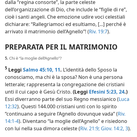
dalla “regina consorte”, la parte celeste
dell’organizzazione di Dio, che include le “figlie di re”,
cioè i santi angeli. Che emozione udire voci celestiali
dichiarare: “Rallegriamoci ed esultiamo, [...] perché è
arrivato il matrimonio dell’Agnello”! (
Riv. 19:7
).
PREPARATA PER IL MATRIMONIO
5.
Chi è “la moglie dell’Agnello”?
5
Leggi
Salmo 45:10, 11
.
L’identità dello Sposo la
conosciamo, ma chi è la sposa? Non è una persona
letterale; rappresenta la congregazione dei cristiani
unti il cui capo è Gesù Cristo.
(Leggi
Efesini 5:23, 24
.)
Essi diverranno parte del suo Regno messianico (
Luca
12:32
). Questi 144.000 cristiani unti con lo spirito
“continuano a seguire l’Agnello dovunque vada” (
Riv.
14:1-4
). Diventano “la moglie dell’Agnello” e risiedono
con lui nella sua dimora celeste (
Riv. 21:9;
Giov. 14:2, 3
).