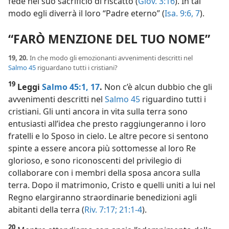
fede nel suo sacrificio di riscatto (
Giov. 3:16
). In tal
modo egli diverrà il loro “Padre eterno” (
Isa. 9:6, 7
).
“FARÒ MENZIONE DEL TUO NOME”
19, 20.
In che modo gli emozionanti avvenimenti descritti nel
Salmo 45
riguardano tutti i cristiani?
19
Leggi
Salmo 45:1,
17
.
Non c’è alcun dubbio che gli
avvenimenti descritti nel
Salmo 45
riguardino tutti i
cristiani. Gli unti ancora in vita sulla terra sono
entusiasti all’idea che presto raggiungeranno i loro
fratelli e lo Sposo in cielo. Le altre pecore si sentono
spinte a essere ancora più sottomesse al loro Re
glorioso, e sono riconoscenti del privilegio di
collaborare con i membri della sposa ancora sulla
terra. Dopo il matrimonio, Cristo e quelli uniti a lui nel
Regno elargiranno straordinarie benedizioni agli
abitanti della terra (
Riv. 7:17;
21:1-4
).
20