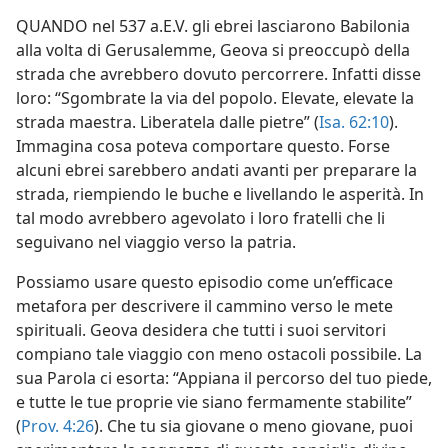
QUANDO nel 537 a.E.V. gli ebrei lasciarono Babilonia
alla volta di Gerusalemme, Geova si preoccupò della
strada che avrebbero dovuto percorrere. Infatti disse
loro: “Sgombrate la via del popolo. Elevate, elevate la
strada maestra. Liberatela dalle pietre” (
Isa. 62:10
).
Immagina cosa poteva comportare questo. Forse
alcuni ebrei sarebbero andati avanti per preparare la
strada, riempiendo le buche e livellando le asperità. In
tal modo avrebbero agevolato i loro fratelli che li
seguivano nel viaggio verso la patria.
Possiamo usare questo episodio come un’efficace
metafora per descrivere il cammino verso le mete
spirituali. Geova desidera che tutti i suoi servitori
compiano tale viaggio con meno ostacoli possibile. La
sua Parola ci esorta: “Appiana il percorso del tuo piede,
e tutte le tue proprie vie siano fermamente stabilite”
(
Prov. 4:26
). Che tu sia giovane o meno giovane, puoi