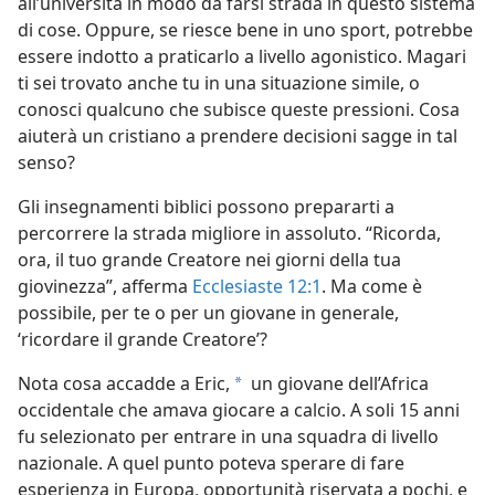
all’università in modo da farsi strada in questo sistema
di cose. Oppure, se riesce bene in uno sport, potrebbe
essere indotto a praticarlo a livello
agonistico. Magari
ti sei trovato anche tu in una situazione simile, o
conosci qualcuno che subisce queste pressioni. Cosa
aiuterà un cristiano a prendere decisioni sagge in tal
senso?
Gli insegnamenti biblici possono prepararti a
percorrere la strada migliore in assoluto. “Ricorda,
ora, il tuo grande Creatore nei giorni della tua
giovinezza”, afferma
Ecclesiaste 12:1
. Ma come è
possibile, per te o per un giovane in generale,
‘ricordare il grande Creatore’?
Nota cosa accadde a Eric,
un giovane dell’Africa
a
occidentale che amava giocare a calcio. A soli 15 anni
fu selezionato per entrare in una squadra di livello
nazionale. A quel punto poteva sperare di fare
esperienza in Europa, opportunità riservata a pochi, e