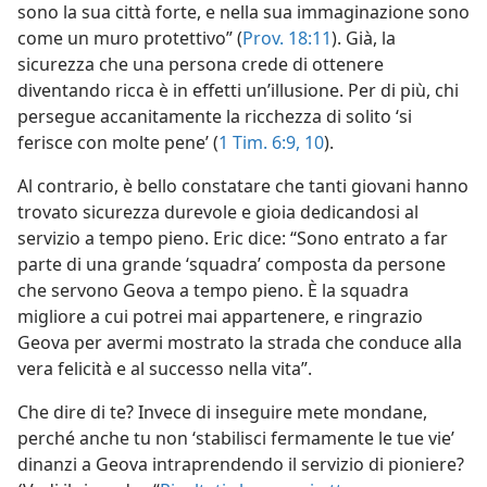
sono la sua città forte, e nella sua immaginazione sono
come un muro protettivo” (
Prov. 18:11
). Già, la
sicurezza che una persona crede di ottenere
diventando ricca è in effetti un’illusione. Per di più, chi
persegue accanitamente la ricchezza di solito ‘si
ferisce con molte pene’ (
1 Tim. 6:9, 10
).
Al contrario, è bello constatare che tanti giovani hanno
trovato sicurezza durevole e gioia dedicandosi al
servizio a tempo pieno. Eric dice: “Sono entrato a far
parte di una grande ‘squadra’ composta da persone
che servono Geova a tempo pieno. È la squadra
migliore a cui potrei mai appartenere, e ringrazio
Geova per avermi mostrato la strada che conduce alla
vera felicità e al successo nella vita”.
Che dire di te? Invece di inseguire mete mondane,
perché anche tu non ‘stabilisci fermamente le tue vie’
dinanzi a Geova intraprendendo il servizio di pioniere?