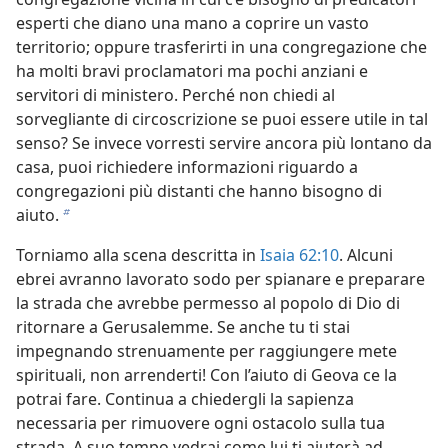
esperti che diano una mano a coprire un vasto
territorio; oppure trasferirti in una congregazione che
ha molti bravi proclamatori ma pochi anziani e
servitori di ministero. Perché non chiedi al
sorvegliante di circoscrizione se puoi essere utile in tal
senso? Se invece vorresti servire ancora più lontano da
casa, puoi richiedere informazioni riguardo a
congregazioni più distanti che hanno bisogno di
aiuto.
b
Torniamo alla scena descritta in
Isaia 62:10
. Alcuni
ebrei avranno lavorato sodo per spianare e preparare
la strada che avrebbe permesso al popolo di Dio di
ritornare a Gerusalemme. Se anche tu ti stai
impegnando strenuamente per raggiungere mete
spirituali, non arrenderti! Con l’aiuto di Geova ce la
potrai fare. Continua a chiedergli la sapienza
necessaria per rimuovere ogni ostacolo sulla tua
strada. A suo tempo vedrai come lui ti aiuterà ad