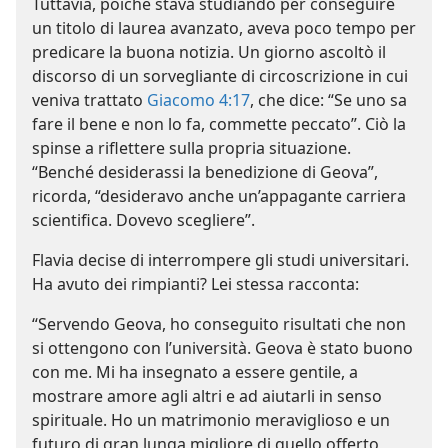
Tuttavia, poiché stava studiando per conseguire
un titolo di laurea avanzato, aveva poco tempo per
predicare la buona notizia. Un giorno ascoltò il
discorso di un sorvegliante di circoscrizione in cui
veniva trattato
Giacomo 4:17
, che dice: “Se uno sa
fare il bene e non lo fa, commette peccato”. Ciò la
spinse a riflettere sulla propria situazione.
“Benché desiderassi la benedizione di Geova”,
ricorda, “desideravo anche un’appagante carriera
scientifica. Dovevo scegliere”.
Flavia decise di interrompere gli studi universitari.
Ha avuto dei rimpianti? Lei stessa racconta:
“Servendo Geova, ho conseguito risultati che non
si ottengono con l’università. Geova è stato buono
con me. Mi ha insegnato a essere gentile, a
mostrare amore agli altri e ad aiutarli in senso
spirituale. Ho un matrimonio meraviglioso e un
futuro di gran lunga migliore di quello offerto