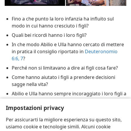
Fino a che punto la loro infanzia ha influito sul
modo in cui hanno cresciuto i figli?
Quali bei ricordi hanno i loro figli?
In che modo Abilio e Ulla hanno cercato di mettere
in pratica il consiglio riportato in
Deuteronomio
6:6, 7
?
Perché non si limitavano a dire ai figli cosa fare?
Come hanno aiutato i figli a prendere decisioni
sagge nella vita?
Abilio e Ulla hanno sempre incoraggiato i loro figli a
intraprendere il servizio a tempo pieno pur
Impostazioni privacy
sapendo che questo avrebbe comportato un
sacrificio. Quale? (
bt
178 par. 19
)
Per assicurarti la migliore esperienza su questo sito,
usiamo cookie e tecnologie simili. Alcuni cookie