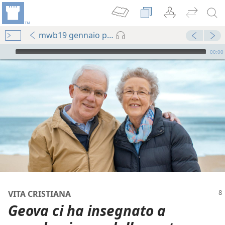
mwb19 gennaio p. 8
Audio Player
00:00
VITA CRISTIANA
Geova ci ha insegnato a
amare Geova
 (per lo studio) 2019