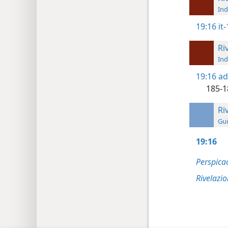
Ind
19:16
it
Ri
Ind
19:16
ad
185-1
Ri
Gui
19:16
Perspica
Rivelazi