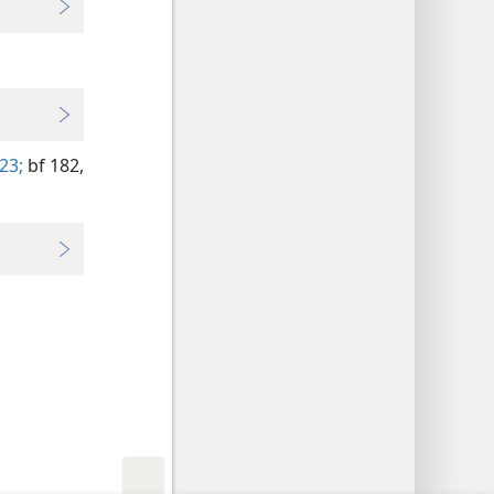
23;
bf 182,