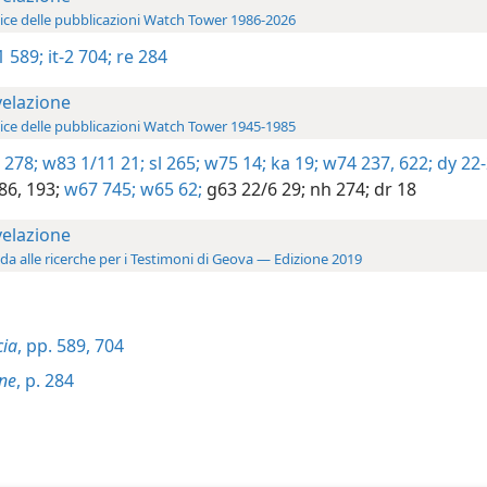
ice delle pubblicazioni Watch Tower 1986-2026
-1 589;
it-2 704;
re 284
velazione
ice delle pubblicazioni Watch Tower 1945-1985
 278;
w83 1/11 21;
sl 265;
w75 14;
ka 19;
w74 237,
622;
dy 22-
86,
193;
w67 745;
w65 62;
g63 22/6 29;
nh 274;
dr 18
velazione
da alle ricerche per i Testimoni di Geova — Edizione 2019
cia
, pp. 589,
704
one
, p. 284