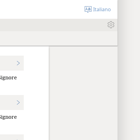
Italiano
 Signore
 Signore