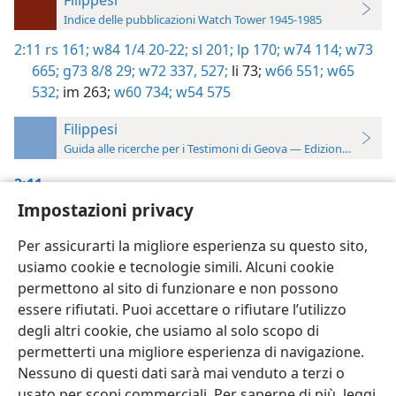
Indice delle pubblicazioni Watch Tower 1945-1985
2:11
rs 161;
w84 1/4 20-22;
sl 201;
lp 170;
w74 114;
w73
665;
g73 8/8 29;
w72 337,
527;
li 73;
w66 551;
w65
532;
im 263;
w60 734;
w54 575
Filippesi
Guida alle ricerche per i Testimoni di Geova — Edizione 2019
2:11
Impostazioni privacy
Ragioniamo
, p. 161
Per assicurarti la migliore esperienza su questo sito,
usiamo cookie e tecnologie simili. Alcuni cookie
permettono al sito di funzionare e non possono
essere rifiutati. Puoi accettare o rifiutare l’utilizzo
Italiano
Impostazioni
degli altri cookie, che usiamo al solo scopo di
permetterti una migliore esperienza di navigazione.
Copyright
© 2026 Watch Tower Bible and Tract Society of Pennsylvania
Condizioni d’uso
Informativa sulla privacy
Impostazioni privacy
Nessuno di questi dati sarà mai venduto a terzi o
Accedi
JW.ORG
usato per scopi commerciali. Per saperne di più, leggi