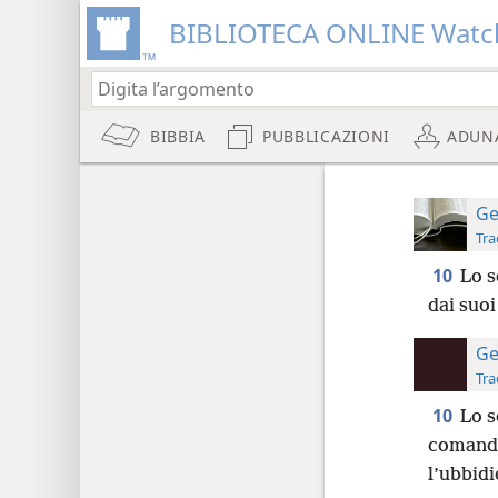
BIBLIOTECA ONLINE Watc
BIBBIA
PUBBLICAZIONI
ADUN
Ge
Tra
10
Lo s
dai suoi
Ge
Tra
10
Lo s
comand
l’ubbidi