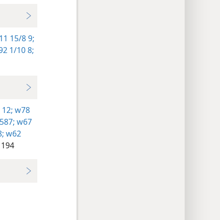
1 15/8 9;
2 1/10 8;
 12;
w78
587;
w67
;
w62
 194