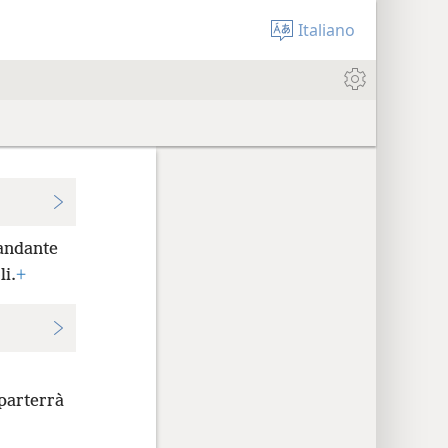
Italiano
andante
li.
+
pparterrà