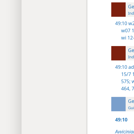
Ge
Ind
49:10
w2
w07 1
wi 12
Ge
Ind
49:10
ad
15/7 
575;
w
464,
7
Ge
Gui
49:10
Avvicini