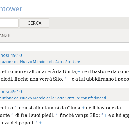
htower
ANZE
nesi 49:10
duzione del Nuovo Mondo delle Sacre Scritture
cettro non si allontanerà da Giuda,
+
né il bastone da com
*
 piedi, finché non verrà Silo,
+
e a lui ubbidiranno i popo
nesi 49:10
duzione del Nuovo Mondo delle Sacre Scritture con riferimenti
*
cettro
non si allontanerà da Giuda,
+
né il bastone da
*
*
*
ante
di fra i suoi piedi,
finché venga Silo;
+
e a lui a
*
enza dei popoli.
+