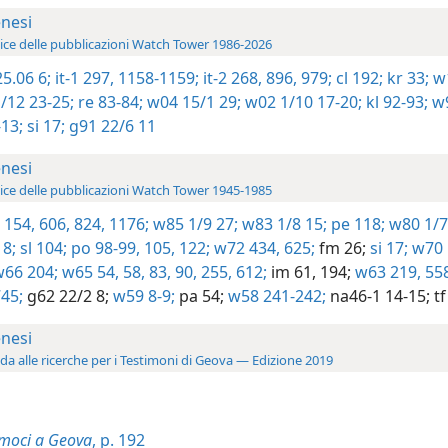
nesi
ice delle pubblicazioni Watch Tower 1986-2026
5.06 6;
it-1 297,
1158-1159;
it-2 268,
896,
979;
cl 192;
kr 33;
w1
/12 23-25;
re 83-84;
w04 15/1 29;
w02 1/10 17-20;
kl 92-93;
w9
-13;
si 17;
g91 22/6 11
nesi
ice delle pubblicazioni Watch Tower 1945-1985
 154,
606,
824,
1176;
w85 1/9 27;
w83 1/8 15;
pe 118;
w80 1/7
18;
sl 104;
po 98-99,
105,
122;
w72 434,
625;
fm 26;
si 17;
w70 
66 204;
w65 54,
58,
83,
90,
255,
612;
im 61,
194;
w63 219,
558
45;
g62 22/2 8;
w59 8-9;
pa 54;
w58 241-242;
na46-1 14-15;
tf
nesi
da alle ricerche per i Testimoni di Geova — Edizione 2019
amoci a Geova
, p. 192