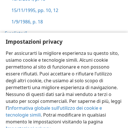
15/11/1995, pp. 10,
12
1/9/1986, p. 18
Svegliatevi!
,
Impostazioni privacy
8/3/1996, p. 22
Per assicurarti la migliore esperienza su questo sito,
usiamo cookie e tecnologie simili. Alcuni cookie
permettono al sito di funzionare e non possono
essere rifiutati. Puoi accettare o rifiutare l’utilizzo
Italiano
Impostazioni
degli altri cookie, che usiamo al solo scopo di
permetterti una migliore esperienza di navigazione.
Copyright
© 2026 Watch Tower Bible and Tract Society of Pennsylvania
Condizioni d’uso
Informativa sulla privacy
Impostazioni privacy
Nessuno di questi dati sarà mai venduto a terzi o
Accedi
JW.ORG
usato per scopi commerciali. Per saperne di più, leggi
l’
Informativa globale sull’utilizzo dei cookie e
tecnologie simili
. Potrai modificare in qualsiasi
momento le impostazioni visitando la pagina