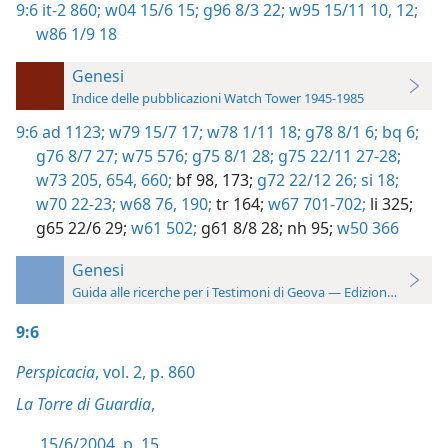
9:6
it-2 860;
w04 15/6 15;
g96 8/3 22;
w95 15/11 10,
12;
w86 1/9 18
Genesi
Indice delle pubblicazioni Watch Tower 1945-1985
9:6
ad 1123;
w79 15/7 17;
w78 1/11 18;
g78 8/1 6;
bq 6;
g76 8/7 27;
w75 576;
g75 8/1 28;
g75 22/11 27-28;
w73 205,
654,
660;
bf 98,
173;
g72 22/12 26;
si 18;
w70 22-23;
w68 76,
190;
tr 164;
w67 701-702;
li 325;
g65 22/6 29;
w61 502;
g61 8/8 28;
nh 95;
w50 366
Genesi
Guida alle ricerche per i Testimoni di Geova — Edizione 2019
9:6
Perspicacia
, vol. 2, p. 860
La Torre di Guardia
,
15/6/2004, p. 15