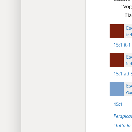
“Vogl
Ha 
Es
Ind
15:1
it-1
Es
Ind
15:1
ad 
Es
Gui
15:1
Perspica
“Tutta la