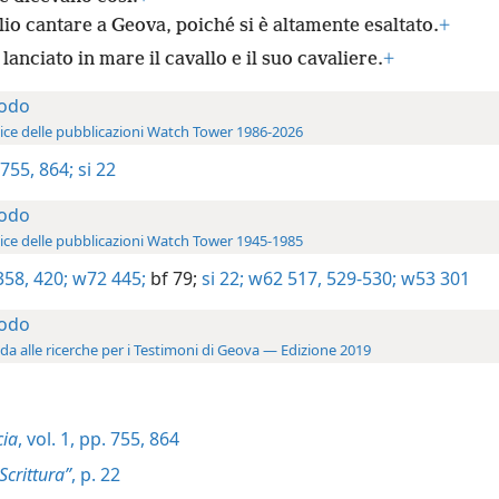
io cantare a Geova, poiché si è altamente esaltato.
+
lanciato in mare il cavallo e il suo cavaliere.
+
odo
ice delle pubblicazioni Watch Tower 1986-2026
 755,
864;
si 22
odo
ice delle pubblicazioni Watch Tower 1945-1985
358,
420;
w72 445;
bf 79;
si 22;
w62 517,
529-530;
w53 301
odo
da alle ricerche per i Testimoni di Geova — Edizione 2019
cia
, vol. 1, pp. 755,
864
 Scrittura”
, p. 22