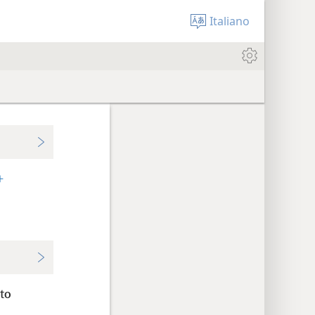
Italiano
+
sto