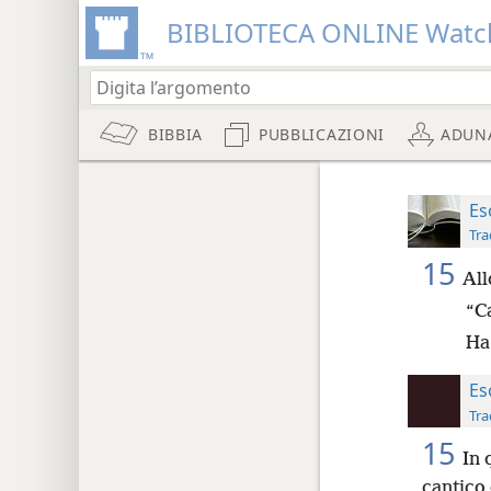
BIBLIOTECA ONLINE Watc
BIBBIA
PUBBLICAZIONI
ADUN
Es
Tra
15
All
“C
Ha 
Es
Tra
15
In 
cantico 