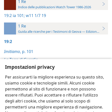
1 Re
Indice delle pubblicazioni Watch Tower 1986-2026
19:2
ia 101;
w11 1/7 19
1 Re
Guida alle ricerche per i Testimoni di Geova — Edizione 2019
19:2
Imitiamo
, p. 101
La Torre di Guardia
,
Impostazioni privacy
1/7/2011, p. 19
Per assicurarti la migliore esperienza su questo sito,
usiamo cookie e tecnologie simili. Alcuni cookie
permettono al sito di funzionare e non possono
essere rifiutati. Puoi accettare o rifiutare l’utilizzo
Italiano
Impostazioni
degli altri cookie, che usiamo al solo scopo di
permetterti una migliore esperienza di navigazione.
Copyright
© 2026 Watch Tower Bible and Tract Society of Pennsylvania
Condizioni d’uso
Informativa sulla privacy
Impostazioni privacy