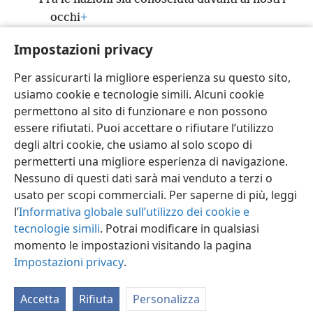
occhi
+
La vendetta del sangue dei tuoi servitori che è
Impostazioni privacy
stato versato.
+
Per assicurarti la migliore esperienza su questo sito,
usiamo cookie e tecnologie simili. Alcuni cookie
permettono al sito di funzionare e non possono
essere rifiutati. Puoi accettare o rifiutare l’utilizzo
Italiano
Impostazioni
degli altri cookie, che usiamo al solo scopo di
permetterti una migliore esperienza di navigazione.
Copyright
© 2026 Watch Tower Bible and Tract Society of Pennsylvania
Condizioni d’uso
Informativa sulla privacy
Impostazioni privacy
Nessuno di questi dati sarà mai venduto a terzi o
Accedi
JW.ORG
usato per scopi commerciali. Per saperne di più, leggi
l’
Informativa globale sull’utilizzo dei cookie e
tecnologie simili
. Potrai modificare in qualsiasi
momento le impostazioni visitando la pagina
Impostazioni privacy
.
Accetta
Rifiuta
Personalizza