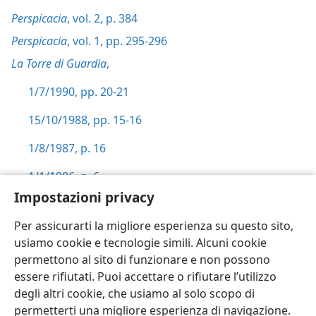
Perspicacia
, vol. 2, p. 384
Perspicacia
, vol. 1, pp. 295-296
La Torre di Guardia
,
1/7/1990, pp. 20-21
15/10/1988, pp. 15-16
1/8/1987, p. 16
1/1/1986, p. 6
Impostazioni privacy
Vivere per sempre
, pp. 136-137
Per assicurarti la migliore esperienza su questo sito,
usiamo cookie e tecnologie simili. Alcuni cookie
permettono al sito di funzionare e non possono
essere rifiutati. Puoi accettare o rifiutare l’utilizzo
Italiano
Impostazioni
degli altri cookie, che usiamo al solo scopo di
permetterti una migliore esperienza di navigazione.
Copyright
© 2026 Watch Tower Bible and Tract Society of Pennsylvania