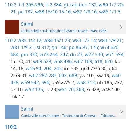
110:2
it-1 295-296;
it-2 384;
gt capitolo 132;
w90 1/7 20-
21;
pe 137;
w88 15/10 15-16;
w87 1/8 16;
w86 1/1 6
Salmi
Indice delle pubblicazioni Watch Tower 1945-1985
110:2
w85 1/2 12;
w84 15/1 23;
w83 1/3 14;
w83 1/9 21;
w81 1/9 21;
sl 317;
gh 146;
po 86-87,
176;
w74 620,
684;
pm 330;
w73 244,
247;
dn 23;
w72 530;
w71 594;
fm 30,
41;
w69 628;
w68 496;
w67 169,
618,
620;
kd
14,
18;
w65 94,
204,
243;
im 335;
g64 22/6 30;
g64
22/9 31;
w62 282-283,
602,
689;
yw 103;
sw 19;
w60
438;
w59 542,
596;
g59 22/5 7;
w58 313;
nh 185,
227;
gk 16;
w52 135;
lg 23;
w51 20,
263;
ki 328;
w48 100;
mk 12
Salmi
Guida alle ricerche per i Testimoni di Geova — Edizione 2019
110:2