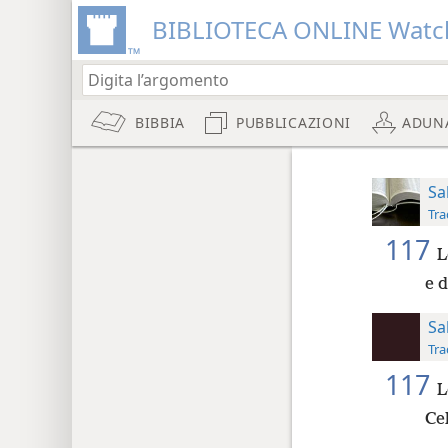
BIBLIOTECA ONLINE Watc
BIBBIA
PUBBLICAZIONI
ADUN
Sa
Tra
117
L
e d
Sa
Tra
117
L
Cel