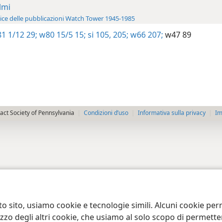
lmi
ice delle pubblicazioni Watch Tower 1945-1985
1 1/12 29;
w80 15/5 15;
si 105,
205;
w66 207;
w47 89
ct Society of Pennsylvania
Condizioni d’uso
Informativa sulla privacy
Im
to sito, usiamo cookie e tecnologie simili. Alcuni cookie p
tilizzo degli altri cookie, che usiamo al solo scopo di permet