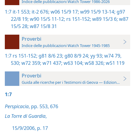
Indice delle pubblicazioni Watch Tower 1986-2026
1:7
it-1 553;
it-2 676;
w06 15/9 17;
w99 15/9 13-14;
g97
22/8 19;
w90 15/5 11-12;
rs 151-152;
w89 15/3 6;
w87
15/5 28;
w87 15/8 31
Proverbi
Indice delle pubblicazioni Watch Tower 1945-1985
1:7
rs 151-152;
g81 8/6 23;
g80 8/9 24;
yy 93;
w74 79,
530;
w72 359;
w71 437;
w63 104;
w58 326;
w51 119
Proverbi
Guida alle ricerche per i Testimoni di Geova — Edizione 2019
1:7
Perspicacia
, pp. 553,
676
La Torre di Guardia
,
15/9/2006, p. 17