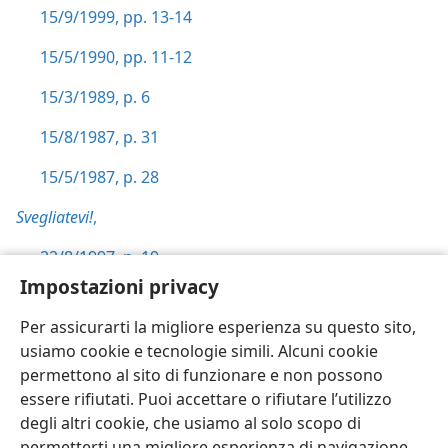
15/9/1999, pp. 13-14
15/5/1990, pp. 11-12
15/3/1989, p. 6
15/8/1987, p. 31
15/5/1987, p. 28
Svegliatevi!
,
22/8/1997, p. 19
Impostazioni privacy
Ragioniamo
, pp. 151-152
Per assicurarti la migliore esperienza su questo sito,
usiamo cookie e tecnologie simili. Alcuni cookie
permettono al sito di funzionare e non possono
essere rifiutati. Puoi accettare o rifiutare l’utilizzo
Italiano
Impostazioni
degli altri cookie, che usiamo al solo scopo di
permetterti una migliore esperienza di navigazione.
Copyright
© 2026 Watch Tower Bible and Tract Society of Pennsylvania