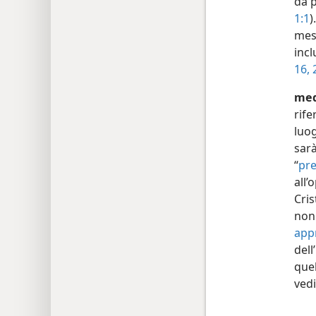
da p
1:1
)
mess
incl
16,
med
rife
luog
sarà
“
pr
all’
Cris
non
app
dell
quel
vedi