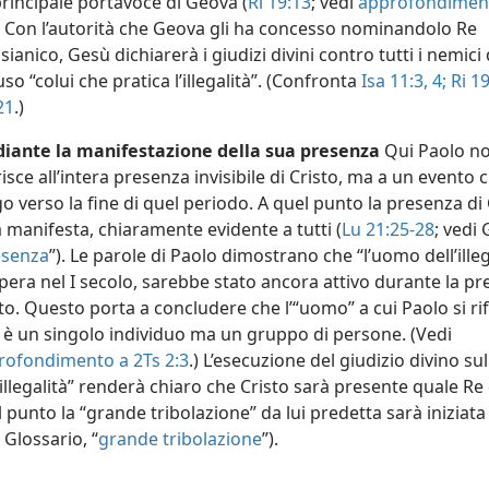
rincipale portavoce di Geova (
Ri 19:13
; vedi
approfondimen
. Con l’autorità che Geova gli ha concesso nominandolo Re
ianico, Gesù dichiarerà i giudizi divini contro tutti i nemici 
uso “colui che pratica l’illegalità”. (Confronta
Isa 11:3, 4;
Ri 19
21
.)
iante la manifestazione della sua presenza
Qui Paolo no
risce all’intera presenza invisibile di Cristo, ma a un evento 
o verso la fine di quel periodo. A quel punto la presenza di 
 manifesta, chiaramente evidente a tutti (
Lu 21:25-28
; vedi 
esenza
”). Le parole di Paolo dimostrano che “l’uomo dell’illeg
opera nel I secolo, sarebbe stato ancora attivo durante la pr
to. Questo porta a concludere che l’“uomo” a cui Paolo si ri
 è un singolo individuo ma un gruppo di persone. (Vedi
rofondimento a 2Ts 2:3
.) L’esecuzione del giudizio divino su
’illegalità” renderà chiaro che Cristo sarà presente quale Re
 punto la “grande tribolazione” da lui predetta sarà iniziata 
 Glossario, “
grande tribolazione
”).