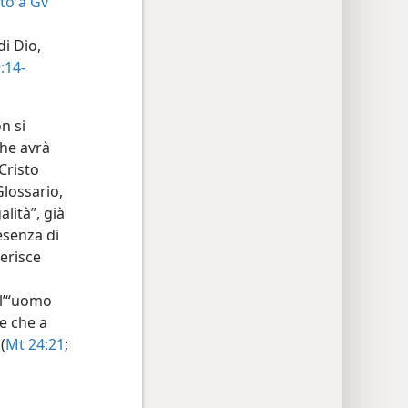
to a Gv
di Dio,
:14-
n si
che avrà
Cristo
Glossario,
alità”, già
esenza di
ferisce
ll’“uomo
 e che a
(
Mt 24:21
;