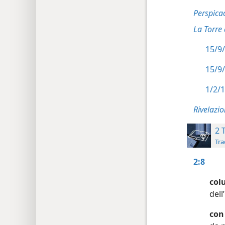
Perspica
La Torre
15/9/
15/9/
1/2/1
Rivelazi
2 
Tra
2:8
colu
dell
con 