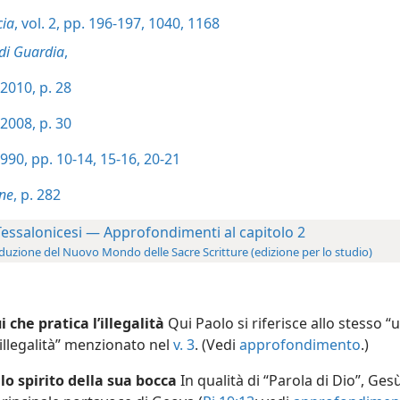
cia
, vol. 2, pp. 196-197,
1040,
1168
 di Guardia
,
2010, p. 28
2008, p. 30
990, pp. 10-14,
15-16,
20-21
one
, p. 282
Tessalonicesi — Approfondimenti al capitolo 2
duzione del Nuovo Mondo delle Sacre Scritture (edizione per lo studio)
i che pratica l’illegalità
Qui Paolo si riferisce allo stesso 
’illegalità” menzionato nel
v. 3
. (Vedi
approfondimento
.)
lo spirito della sua bocca
In qualità di “Parola di Dio”, Ges