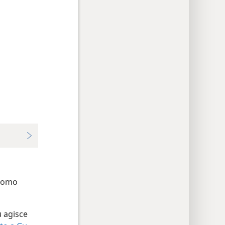
“uomo
ù agisce