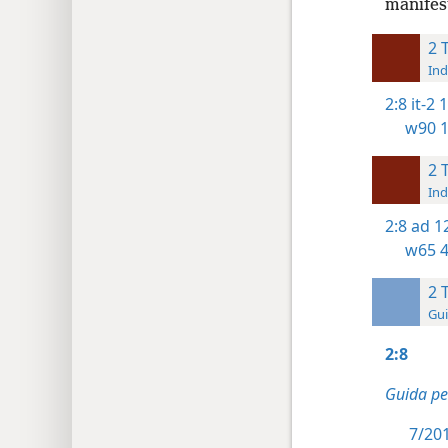
manifes
2 
Ind
2:8
it-2 
w90 1
2 
Ind
2:8
ad 1
w65 4
2 
Gui
2:8
Guida pe
7/201