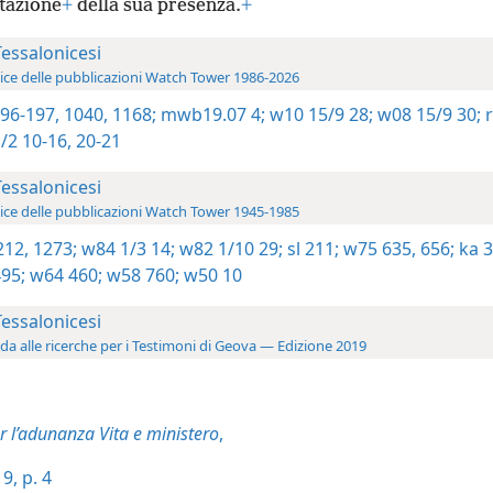
tazione
+
della sua presenza.
+
Tessalonicesi
ice delle pubblicazioni Watch Tower 1986-2026
196-197,
1040,
1168;
mwb19.07 4;
w10 15/9 28;
w08 15/9 30;
r
/2 10-16,
20-21
Tessalonicesi
ice delle pubblicazioni Watch Tower 1945-1985
212,
1273;
w84 1/3 14;
w82 1/10 29;
sl 211;
w75 635,
656;
ka 3
95;
w64 460;
w58 760;
w50 10
Tessalonicesi
da alle ricerche per i Testimoni di Geova — Edizione 2019
r l’adunanza Vita e ministero
,
9, p. 4