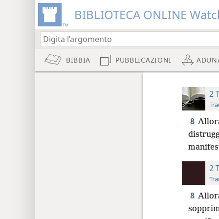
BIBLIOTECA ONLINE Watc
BIBBIA
PUBBLICAZIONI
ADUN
2 
Tra
8
Allor
distrugg
manifes
2 
Tra
8
Allor
sopprim