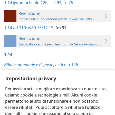
1:14
ijwbq articolo 126;
it-2 93;
re 25
Rivelazione
Indice delle pubblicazioni Watch Tower 1945-1985
1:14
ad 719;
w80 15/12 15;
fm 97
Rivelazione
Guida alle ricerche per i Testimoni di Geova — Edizione 2019
1:14
Bibbia: domande e risposte
, articolo 126
Perspicacia
, vol. 2, p. 93
Impostazioni privacy
Rivelazione
, p. 25
Per assicurarti la migliore esperienza su questo sito,
usiamo cookie e tecnologie simili. Alcuni cookie
permettono al sito di funzionare e non possono
essere rifiutati. Puoi accettare o rifiutare l’utilizzo
Italiano
Impostazioni
degli altri cookie, che usiamo al solo scopo di