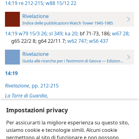
14:19
re 212-215;
w88 15/12 22
Rivelazione
Indice delle pubblicazioni Watch Tower 1945-1985
14:19
w79 15/3 26;
sl 349;
ka 20;
bf 71-73,
186;
w67 28;
g65 22/2 8;
g64 22/11 7;
w62 747;
w56 437
Rivelazione
Guida alle ricerche per i Testimoni di Geova — Edizione 2019
14:19
Rivelazione
, pp. 212-215
La Torre di Guardia
,
15/12/1988, p. 22
Impostazioni privacy
Per assicurarti la migliore esperienza su questo sito,
usiamo cookie e tecnologie simili. Alcuni cookie
permettono al sito di funzionare e non possono