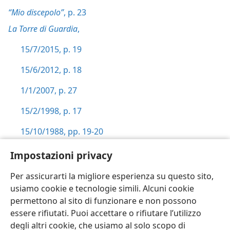
“Mio discepolo”
, p. 23
La Torre di Guardia
,
15/7/2015, p. 19
15/6/2012, p. 18
1/1/2007, p. 27
15/2/1998, p. 17
15/10/1988, pp. 19-20
Rivelazione
, pp. 254,
255-256,
276
Impostazioni privacy
Per assicurarti la migliore esperienza su questo sito,
usiamo cookie e tecnologie simili. Alcuni cookie
permettono al sito di funzionare e non possono
essere rifiutati. Puoi accettare o rifiutare l’utilizzo
Italiano
Impostazioni
degli altri cookie, che usiamo al solo scopo di
Copyright
© 2026 Watch Tower Bible and Tract Society of Pennsylvania