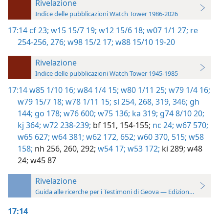
Rivelazione
Indice delle pubblicazioni Watch Tower 1986-2026
17:14
cf 23;
w15 15/7 19;
w12 15/6 18;
w07 1/1 27;
re
254-256,
276;
w98 15/2 17;
w88 15/10 19-20
Rivelazione
Indice delle pubblicazioni Watch Tower 1945-1985
17:14
w85 1/10 16;
w84 1/4 15;
w80 1/11 25;
w79 1/4 16;
w79 15/7 18;
w78 1/11 15;
sl 254,
268,
319,
346;
gh
144;
go 178;
w76 600;
w75 136;
ka 319;
g74 8/10 20;
kj 364;
w72 238-239;
bf 151,
154-155;
nc 24;
w67 570;
w65 627;
w64 381;
w62 172,
652;
w60 370,
515;
w58
158;
nh 256,
260,
292;
w54 17;
w53 172;
ki 289;
w48
24;
w45 87
Rivelazione
Guida alle ricerche per i Testimoni di Geova — Edizione 2019
17:14