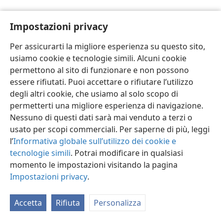
Impostazioni privacy
Per assicurarti la migliore esperienza su questo sito,
usiamo cookie e tecnologie simili. Alcuni cookie
Italiano
Impostazioni
permettono al sito di funzionare e non possono
Copyright
© 2026 Watch Tower Bible and Tract Society of Pennsylvania
essere rifiutati. Puoi accettare o rifiutare l’utilizzo
Condizioni d’uso
Informativa sulla privacy
Impostazioni privacy
degli altri cookie, che usiamo al solo scopo di
Accedi
JW.ORG
permetterti una migliore esperienza di navigazione.
Nessuno di questi dati sarà mai venduto a terzi o
usato per scopi commerciali. Per saperne di più, leggi
l’
Informativa globale sull’utilizzo dei cookie e
tecnologie simili
. Potrai modificare in qualsiasi
momento le impostazioni visitando la pagina
Impostazioni privacy
.
Accetta
Rifiuta
Personalizza