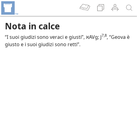
Nota in calce
7,8
“I suoi giudizi sono veraci e giusti”, אAVg; J
, “Geova è
giusto e i suoi giudizi sono retti”.