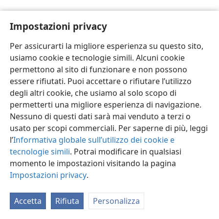
Impostazioni privacy
Per assicurarti la migliore esperienza su questo sito,
usiamo cookie e tecnologie simili. Alcuni cookie
Italiano
Impostazioni
permettono al sito di funzionare e non possono
Copyright
© 2026 Watch Tower Bible and Tract Society of Pennsylvania
essere rifiutati. Puoi accettare o rifiutare l’utilizzo
Condizioni d’uso
Informativa sulla privacy
Impostazioni privacy
degli altri cookie, che usiamo al solo scopo di
Accedi
JW.ORG
permetterti una migliore esperienza di navigazione.
Nessuno di questi dati sarà mai venduto a terzi o
usato per scopi commerciali. Per saperne di più, leggi
l’
Informativa globale sull’utilizzo dei cookie e
tecnologie simili
. Potrai modificare in qualsiasi
momento le impostazioni visitando la pagina
Impostazioni privacy
.
Accetta
Rifiuta
Personalizza