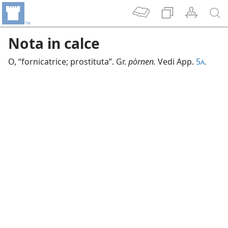
Nota in calce
O, “fornicatrice; prostituta”. Gr.
pòrnen.
Vedi App.
5
A
.