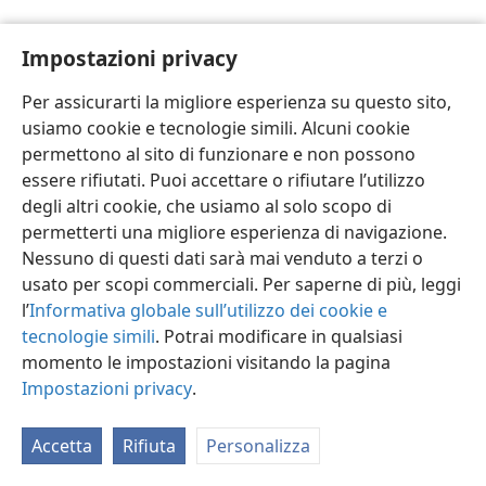
Impostazioni privacy
Per assicurarti la migliore esperienza su questo sito,
usiamo cookie e tecnologie simili. Alcuni cookie
Italiano
Impostazioni
permettono al sito di funzionare e non possono
Copyright
© 2026 Watch Tower Bible and Tract Society of Pennsylvania
essere rifiutati. Puoi accettare o rifiutare l’utilizzo
Condizioni d’uso
Informativa sulla privacy
Impostazioni privacy
degli altri cookie, che usiamo al solo scopo di
Accedi
JW.ORG
permetterti una migliore esperienza di navigazione.
Nessuno di questi dati sarà mai venduto a terzi o
usato per scopi commerciali. Per saperne di più, leggi
l’
Informativa globale sull’utilizzo dei cookie e
tecnologie simili
. Potrai modificare in qualsiasi
momento le impostazioni visitando la pagina
Impostazioni privacy
.
Accetta
Rifiuta
Personalizza