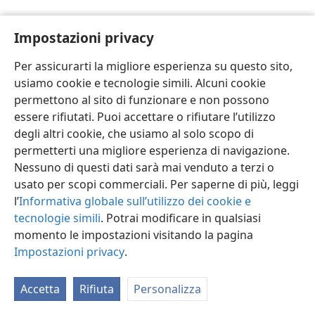
Impostazioni privacy
Per assicurarti la migliore esperienza su questo sito,
usiamo cookie e tecnologie simili. Alcuni cookie
Italiano
Impostazioni
permettono al sito di funzionare e non possono
Copyright
© 2026 Watch Tower Bible and Tract Society of Pennsylvania
essere rifiutati. Puoi accettare o rifiutare l’utilizzo
Condizioni d’uso
Informativa sulla privacy
Impostazioni privacy
degli altri cookie, che usiamo al solo scopo di
Accedi
JW.ORG
permetterti una migliore esperienza di navigazione.
Nessuno di questi dati sarà mai venduto a terzi o
usato per scopi commerciali. Per saperne di più, leggi
l’
Informativa globale sull’utilizzo dei cookie e
tecnologie simili
. Potrai modificare in qualsiasi
momento le impostazioni visitando la pagina
Impostazioni privacy
.
Accetta
Rifiuta
Personalizza