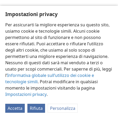
Impostazioni privacy
Per assicurarti la migliore esperienza su questo sito,
usiamo cookie e tecnologie simili. Alcuni cookie
Italiano
Impostazioni
permettono al sito di funzionare e non possono
Copyright
© 2026 Watch Tower Bible and Tract Society of Pennsylvania
essere rifiutati. Puoi accettare o rifiutare l’utilizzo
Condizioni d’uso
Informativa sulla privacy
Impostazioni privacy
degli altri cookie, che usiamo al solo scopo di
Accedi
JW.ORG
permetterti una migliore esperienza di navigazione.
Nessuno di questi dati sarà mai venduto a terzi o
usato per scopi commerciali. Per saperne di più, leggi
l’
Informativa globale sull’utilizzo dei cookie e
tecnologie simili
. Potrai modificare in qualsiasi
momento le impostazioni visitando la pagina
Impostazioni privacy
.
Accetta
Rifiuta
Personalizza