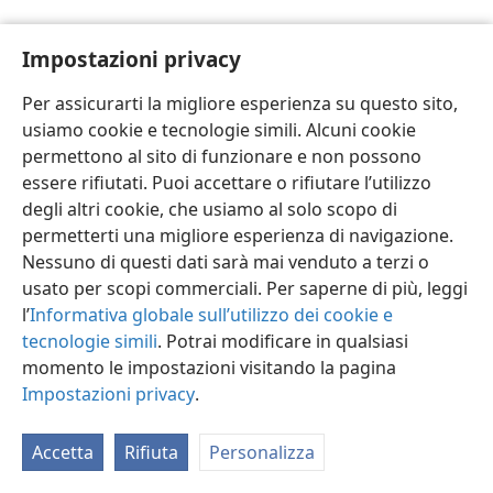
Impostazioni privacy
Per assicurarti la migliore esperienza su questo sito,
usiamo cookie e tecnologie simili. Alcuni cookie
Italiano
Impostazioni
permettono al sito di funzionare e non possono
Copyright
© 2026 Watch Tower Bible and Tract Society of Pennsylvania
essere rifiutati. Puoi accettare o rifiutare l’utilizzo
Condizioni d’uso
Informativa sulla privacy
Impostazioni privacy
degli altri cookie, che usiamo al solo scopo di
Accedi
JW.ORG
permetterti una migliore esperienza di navigazione.
Nessuno di questi dati sarà mai venduto a terzi o
usato per scopi commerciali. Per saperne di più, leggi
l’
Informativa globale sull’utilizzo dei cookie e
tecnologie simili
. Potrai modificare in qualsiasi
momento le impostazioni visitando la pagina
Impostazioni privacy
.
Accetta
Rifiuta
Personalizza