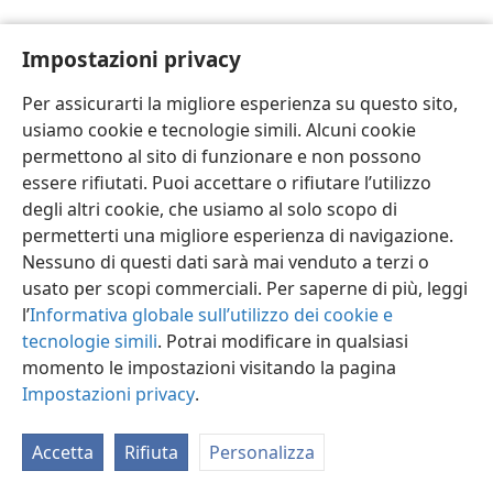
Impostazioni privacy
Per assicurarti la migliore esperienza su questo sito,
usiamo cookie e tecnologie simili. Alcuni cookie
Italiano
Impostazioni
permettono al sito di funzionare e non possono
Copyright
© 2026 Watch Tower Bible and Tract Society of Pennsylvania
essere rifiutati. Puoi accettare o rifiutare l’utilizzo
Condizioni d’uso
Informativa sulla privacy
Impostazioni privacy
degli altri cookie, che usiamo al solo scopo di
Accedi
JW.ORG
permetterti una migliore esperienza di navigazione.
Nessuno di questi dati sarà mai venduto a terzi o
usato per scopi commerciali. Per saperne di più, leggi
l’
Informativa globale sull’utilizzo dei cookie e
tecnologie simili
. Potrai modificare in qualsiasi
momento le impostazioni visitando la pagina
Impostazioni privacy
.
Accetta
Rifiuta
Personalizza