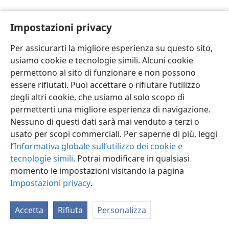
Impostazioni privacy
Per assicurarti la migliore esperienza su questo sito,
usiamo cookie e tecnologie simili. Alcuni cookie
Italiano
Impostazioni
permettono al sito di funzionare e non possono
Copyright
© 2026 Watch Tower Bible and Tract Society of Pennsylvania
essere rifiutati. Puoi accettare o rifiutare l’utilizzo
Condizioni d’uso
Informativa sulla privacy
Impostazioni privacy
degli altri cookie, che usiamo al solo scopo di
Accedi
JW.ORG
permetterti una migliore esperienza di navigazione.
Nessuno di questi dati sarà mai venduto a terzi o
usato per scopi commerciali. Per saperne di più, leggi
l’
Informativa globale sull’utilizzo dei cookie e
tecnologie simili
. Potrai modificare in qualsiasi
momento le impostazioni visitando la pagina
Impostazioni privacy
.
Accetta
Rifiuta
Personalizza