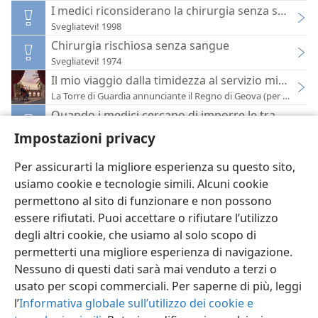
I medici riconsiderano la chirurgia senza sangue
Svegliatevi! 1998
Chirurgia rischiosa senza sangue
Svegliatevi! 1974
Il mio viaggio dalla timidezza al servizio missionar
La Torre di Guardia annunciante il Regno di Geova (per lo studi
Quando i medici cercano di imporre le trasfusion
Svegliatevi! 1974
Impostazioni privacy
Per assicurarti la migliore esperienza su questo sito,
usiamo cookie e tecnologie simili. Alcuni cookie
permettono al sito di funzionare e non possono
essere rifiutati. Puoi accettare o rifiutare l’utilizzo
Italiano
Impostazioni
degli altri cookie, che usiamo al solo scopo di
Copyright
© 2026 Watch Tower Bible and Tract Society of Pennsylvania
permetterti una migliore esperienza di navigazione.
Condizioni d’uso
Informativa sulla privacy
Impostazioni privacy
Accedi
JW.ORG
Nessuno di questi dati sarà mai venduto a terzi o
usato per scopi commerciali. Per saperne di più, leggi
l’
Informativa globale sull’utilizzo dei cookie e