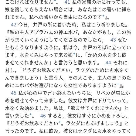
こなければなりません
+
。
41
私の家族の所に行っても，
娘を渡してもらえない場合には，あなたはこの誓いに縛ら
れません。私への誓いから自由になるのです
+
』。
42
今日，井戸の所に着いた時，私はこう祈りました。
『私の主人アブラハムの神エホバ，あなたがもし，この旅
がうまくいくようにしてくださるのでしたら，
43
ぜひ
ともこうなりますように。私は今，井戸のそばに立ってい
ます。水をくみにやって来る娘
+
に，「かめの水を少し飲
ませてくれませんか」と言おうと思います。
44
それに
対し，「どうぞお飲みください。ラクダのためにも水をく
んできましょう」と言う人，その人こそ，主人の息子のた
めにエホバがお選びになった女性でありますように
+
』。
45
私が心の中で言い終えないうちに，リベカが肩にか
めを載せてやって来ました。彼女は井戸に下りていって，
水をくみ始めました。私は，『飲ませてくれませんか』と
言いました
+
。
46
すると，彼女はすぐにかめを下ろし，
『どうぞお飲みください
+
。ラクダにもあげましょう』と
言ったのです。私は飲み，彼女はラクダにも水をやってく