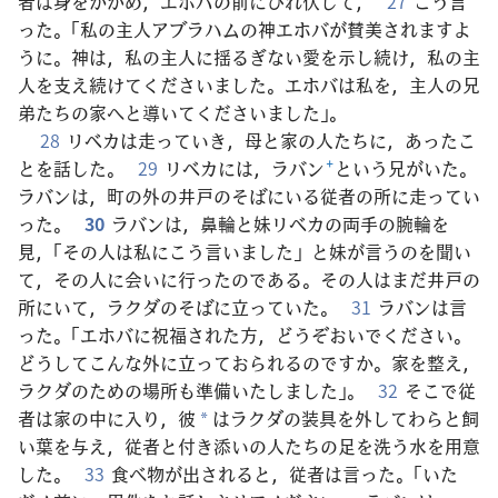
者は身をかがめ，エホバの前にひれ伏して，
27
こう言
った。「私の主人アブラハムの神エホバが賛美されますよ
うに。神は，私の主人に揺るぎない愛を示し続け，私の主
人を支え続けてくださいました。エホバは私を，主人の兄
弟たちの家へと導いてくださいました」。
28
リベカは走っていき，母と家の人たちに，あったこ
とを話した。
29
リベカには，ラバン
+
という兄がいた。
ラバンは，町の外の井戸のそばにいる従者の所に走ってい
った。
30
ラバンは，鼻輪と妹リベカの両手の腕輪を
見，「その人は私にこう言いました」と妹が言うのを聞い
て，その人に会いに行ったのである。その人はまだ井戸の
所にいて，ラクダのそばに立っていた。
31
ラバンは言
った。「エホバに祝福された方，どうぞおいでください。
どうしてこんな外に立っておられるのですか。家を整え，
ラクダのための場所も準備いたしました」。
32
そこで従
者は家の中に入り，彼
はラクダの装具を外してわらと飼
*
い葉を与え，従者と付き添いの人たちの足を洗う水を用意
した。
33
食べ物が出されると，従者は言った。「いた