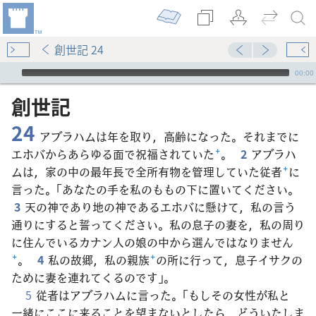
創世記 24
Audio Player
00:00
創世記
24
アブラハムは年を取り，高齢になった。それまでに
エホバからあらゆる面で祝福されていた
+
。
2
アブラハ
ムは，家の中の最年長で全所有物を管理していた従者
+
に
言った。「あなたの手を私のももの下に置いてください。
3
天の神であり地の神であるエホバに懸けて，私の言う
通りにすると誓ってください。私の息子の妻を，私の周り
に住んでいるカナン人の娘の中から選んではなりません
+
。
4
私の故郷，私の親族
+
の所に行って，息子イサクの
ために妻を連れてくるのです」。
5
従者はアブラハムに言った。「もしその女性が私と
一緒にここに来ることを望まないとしたら，どういたしま