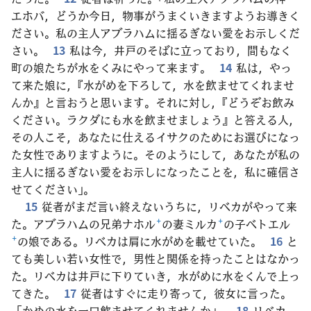
エホバ，どうか今日，物事がうまくいきますようお導きく
ださい。私の主人アブラハムに揺るぎない愛をお示しくだ
さい。
13
私は今，井戸のそばに立っており，間もなく
町の娘たちが水をくみにやって来ます。
14
私は，やっ
て来た娘に，『水がめを下ろして，水を飲ませてくれませ
んか』と言おうと思います。それに対し，『どうぞお飲み
ください。ラクダにも水を飲ませましょう』と答える人，
その人こそ，あなたに仕えるイサクのためにお選びになっ
た女性でありますように。そのようにして，あなたが私の
主人に揺るぎない愛をお示しになったことを，私に確信さ
せてください」。
15
従者がまだ言い終えないうちに，リベカがやって来
た。アブラハムの兄弟ナホル
+
の妻ミルカ
+
の子ベトエル
+
の娘である。リベカは肩に水がめを載せていた。
16
と
ても美しい若い女性で，男性と関係を持ったことはなかっ
た。リベカは井戸に下りていき，水がめに水をくんで上っ
てきた。
17
従者はすぐに走り寄って，彼女に言った。
「かめの水を一口飲ませてくれませんか」。
18
リベカ