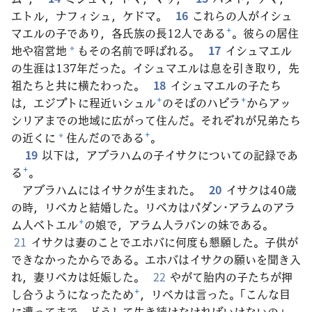
エトル，ナフィシュ，ケドマ。
16
これらの人がイシュ
マエルの子であり，各氏族の長12人である
+
。彼らの居住
地や宿営地
もその名前で呼ばれる。
17
イシュマエル
*
の生涯は137年だった。イシュマエルは息を引き取り，先
祖たちと共に横たわった。
18
イシュマエルの子たち
は，エジプトに程近いシュル
+
のそばのハビラ
+
からアッ
シリアまでの地域に広がって住んだ。それぞれが兄弟たち
の近くに
住んだのである
+
。
*
19
以下は，アブラハムの子イサクについての記録であ
る
+
。
アブラハムにはイサクが生まれた。
20
イサクは40歳
の時，リベカと結婚した。リベカはパダン･アラムのアラ
ム人ベトエル
+
の娘で，アラム人ラバンの妹である。
21
イサクは妻のことでエホバに何度も懇願した。子供が
できなかったからである。エホバはイサクの願いを聞き入
れ，妻リベカは妊娠した。
22
やがて胎内の子たちが押
し合うようになったため
+
，リベカは言った。「こんな目
に遭ってまで，どうして生き続けなければいけないの」。