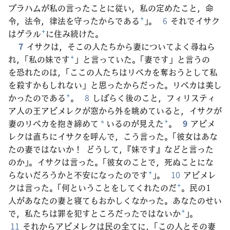
ブラハムが私の言ったことに従い，私の定めたこと，命
令，法令，律法を守ったからである
+
」。
6
それでイサク
はゲラル
+
に住み続けた。
7
イサクは，そこの人たちから妻についてよく尋ねら
れ，「私の妹です
+
」と言っていた。「妻です」と言うの
を恐れたのは，「ここの人たちはリベカを奪おうとして私
を殺すかもしれない」と思ったからだった。リベカは美し
かったのである
+
。
8
しばらく後のこと，フィリスティ
ア人の王アビメレクが窓から外を眺めていると，イサクが
妻のリベカを抱き締めて
いるのが見えた
+
。
9
アビメ
*
レクは直ちにイサクを呼んで，こう言った。「彼女はあな
たの妻ではないか！ どうして，『妹です』などと言った
のか」。イサクは言った。「彼女のことで，死ぬことにな
らないだろうかと不安になったのです
+
」。
10
アビメレ
クは言った。「何ということをしてくれたのだ
+
。民の1
人があなたの妻と寝てもおかしくなかった。あなたのせい
で，私たちは罪を犯すところだったではないか
+
」。
11
それからアビメレクは民の全てに，「この人とその妻