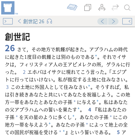
創世記 26
創世記
26
さて，その地方で飢饉が起きた。アブラハムの時代
に起きた1度目の飢饉とは別のものである
+
。それでイサ
クは，フィリスティア人の王アビメレクの所，ゲラルに行
った。
2
エホバはイサクに現れてこう言った。「エジプ
トに行ってはいけない。私が指定する土地に住みなさい。
3
この土地に外国人として住みなさい
+
。そうすれば，私
は引き続きあなたと共にいてあなたを祝福しよう。この地
方一帯をあなたとあなたの子孫
に与える
+
。私はあなた
*
の父アブラハムへの誓いを果たす
+
。
4
『私はあなたの
子孫
を天の星のように多くし
+
，あなたの子孫
にこの
*
*
地方一帯を与えよう
+
。あなたの子孫
によって地上の全
*
ての国民が祝福を受ける
+
』という誓いである。
5
ア
*