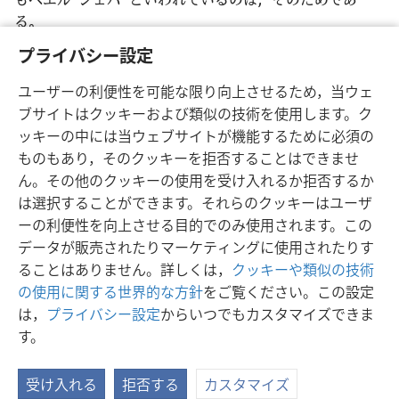
る。
34
エサウは40歳の時，ヘト人ベエリの娘ユディト
プライバシー設定
と，ヘト人エロンの娘バセマトを妻とした
+
。
35
この女
性たちはイサクとリベカを非常に悩ませた
+
。
*
ユーザーの利便性を可能な限り向上させるため，当ウェ
ブサイトはクッキーおよび類似の技術を使用します。ク
ッキーの中には当ウェブサイトが機能するために必須の
ものもあり，そのクッキーを拒否することはできませ
ん。その他のクッキーの使用を受け入れるか拒否するか
日本語
シェアする
設定
は選択することができます。それらのクッキーはユーザ
Copyright
© 2026 Watch Tower Bible and Tract Society of Pennsylvania
ーの利便性を向上させる目的でのみ使用されます。この
利用規約
プライバシーに関する方針
プライバシー設定
JW.ORG
ログイン
データが販売されたりマーケティングに使用されたりす
ることはありません。詳しくは，
クッキーや類似の技術
の使用に関する世界的な方針
をご覧ください。この設定
は，
プライバシー設定
からいつでもカスタマイズできま
す。
受け入れる
拒否する
カスタマイズ