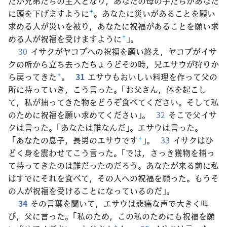
たが兄弟たちの主人となり，あなたの母の子たちがあなた
に頭を下げますように
+
。あなたに災いがあることを願い
求める人が災いを被り，あなたに祝福があることを願い求
める人が祝福を受けますように
+
」。
30
イサクがヤコブへの祝福を願い終え，ヤコブがイサ
クの所から立ち去ったちょうどその時，兄エサウが狩りか
ら戻ってきた
+
。
31
エサウもおいしい料理を作って父の
所に持っていき，こう言った。「お父さん，体を起こし
て，私が捕ってきた物をどうぞ食べてください。そして私
のために祝福を願い求めてください」。
32
そこで父イサ
クは言った。「あなたは誰なんだ」。エサウは言った。
「あなたの息子，長男のエサウです
+
」。
33
イサクはひ
どく身を震わせてこう言った。「では，さっき獲物を捕っ
て持ってきたのは誰だったのだろう。あなたが来る前に私
はすでにそれを食べて，その人への祝福を願った。もうそ
の人が祝福を受けることになっているのだ」。
34
その言葉を聞いて，エサウは悲痛な声で大きく叫
び，父に言った。「私のため，この私のためにも祝福を願