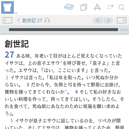
創世記 27
Audio Player
00:00
創世記
27
ある時，年老いて目がほとんど見えなくなっていた
イサクは，上の息子エサウ
+
を呼び寄せ，「息子よ」と言
った。エサウは，「はい，ここにいます」と言った。
2
イサクは言った。「私は年を取った。いつ死ぬか分か
らない。
3
だから今，矢筒と弓を持って野原に出掛け，
獲物を捕ってきてくれないか
+
。
4
そして私の好きなお
いしい料理を作って，持ってきてほしい。そうしたら，そ
れを食べて，死ぬ前にあなたのために祝福を願い求めよ
う」。
5
イサクが息子エサウに話しているのを，リベカが聞
いていた。そしてエサウは，獲物を捕ってくるため，野原