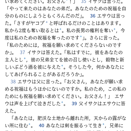
い求めてください。お父さん
+
！」
35
イサクは言った。
「やって来たのはあなたの弟だ。あなたのための祝福を自
分のものにしようともくろんだのだ」。
36
エサウは言っ
た。「さすがヤコブ
と呼ばれるだけのことはあります。
*
私から2度も奪い取るとは
+
。私の長男の権利を奪い
+
，今
度は私のための祝福を奪ったのです
+
」。さらに言った。
「私のためには，祝福を願い求めてくださらないのです
か」。
37
イサクは答えた。「私はすでに，彼をあなたの
主人とし
+
，彼の兄弟全てを彼の召し使いとし，穀物と新
しいぶどう酒を彼に与えた
+
。そうした今，何かあなたに
してあげられることがあるだろうか」。
38
エサウは父に言った。「お父さん，あなたが願い求
める祝福はもうほかにないのですか。私のため，この私の
ためにも祝福を願い求めてください。お父さん！」 エサ
ウは声を上げて泣きだした
+
。
39
父イサクはエサウに答
えた。
「あなたは，肥沃な土地から離れた所，天からの露がな
い所に住む
+
。
40
あなたは剣を振るって生き
+
，兄弟に