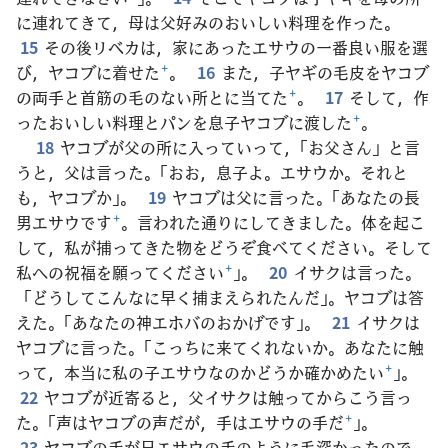
に連れてきて，母は父好みのおいしい料理を作った。
15
その後リベカは，家にあったエサウの一番良い服を選
び，ヤコブに着せた
+
。
16
また，子ヤギの毛皮をヤコブ
の両手と首筋の毛のない所とに当てた
+
。
17
そして，作
ったおいしい料理とパンを息子ヤコブに渡した
+
。
18
ヤコブが父の所に入っていって，「お父さん」と言
うと，父は言った。「おお，息子よ。エサウか。それと
も，ヤコブか」。
19
ヤコブは父に言った。「あなたの長
男エサウです
+
。言われた通りにしてきました。体を起こ
して，私が捕ってきた物をどうぞ食べてください。そして
私への祝福を願ってください
+
」。
20
イサクは言った。
「どうしてこんなに早く捕まえられたんだ」。ヤコブは答
えた。「あなたの神エホバのおかげです」。
21
イサクは
ヤコブに言った。「こっちに来てくれないか。あなたに触
って，本当に私の子エサウなのかどうか確かめたい
+
」。
22
ヤコブが近寄ると，父イサクは触ってからこう言っ
た。「声はヤコブの声だが，手はエサウの手だ
+
」。
23
ヤコブの手が兄エサウの手のように毛深かったので，