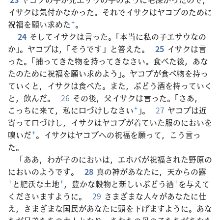
イサクは気付かなかった。それでイサクはヤコブのために
祝福を願い求めた
+
。
24
そしてイサクは言った。「本当に私の子エサウなの
か」。ヤコブは，「そうです」と答えた。
25
イサクは言
った。「捕ってきた物を持ってきなさい。食べた後，あな
たのために祝福を願い求めよう」。ヤコブが食べ物を持っ
ていくと，イサクは食べた。また，ぶどう酒を持っていく
と，飲んだ。
26
その後，父イサクは言った。「さあ，
こっちに来て，私に口づけしなさい
+
」。
27
ヤコブは近
寄って口づけし，イサクはヤコブが着ていた服のにおいを
嗅いだ
+
。イサクはヤコブへの祝福を願って，こう言っ
た。
「ああ，わが子のにおいは，エホバが祝福された野原の
においのようです。
28
真の神があなたに，天からの露
+
と肥沃な土地
+
，豊かな穀物と新しいぶどう酒
+
を与えて
くださいますように。
29
さまざまな人々があなたに仕
え，さまざまな国民があなたに頭を下げますように。あな