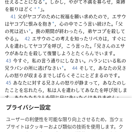
仕えることになる
+
。しかし，やがて不満を募らせ，束縛
を振りほどく
+
」。
*
41
父がヤコブのために祝福を願い求めたので，エサウ
はヤコブに恨みを抱き
+
，心の中でこう言い続けた。「父
の死は近い
+
。喪の期間が終わったら，弟ヤコブを殺して
やる」。
42
エサウのこの考えを知ったリベカは，すぐに
人を遣わしてヤコブを呼び，こう言った。「兄さんのエサ
ウがあなたを殺して復讐しようとたくらんでいます。
43
今すぐ，私の言う通りにしなさい。ハランにいる私の
兄ラバンの所に逃げなさい
+
。
44
そして，あなたの兄さ
んの怒りが収まるまでしばらくそこにとどまるのです。
45
あなたに対する兄さんの怒りが静まって，あなたのし
たことを忘れたら，私は人を遣わしてあなたを呼び戻しま
す。あなたたち2人を同じ日に失いたくはありません」。
46
その後，リベカはイサクにこう言い続けた。「ヘト
プライバシー設定
人の娘たちのせいで，生きているのがつらくて仕方ありま
ユーザーの利便性を可能な限り向上させるため，当ウェ
せん
+
。もしヤコブもこの辺りの娘たちのようなヘト人の
ブサイトはクッキーおよび類似の技術を使用します。ク
娘を妻にしたら，私はもう生きていけません
+
」。