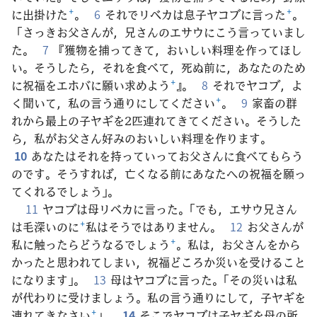
に出掛けた
+
。
6
それでリベカは息子ヤコブに言った
+
。
「さっきお父さんが，兄さんのエサウにこう言っていまし
た。
7
『獲物を捕ってきて，おいしい料理を作ってほし
い。そうしたら，それを食べて，死ぬ前に，あなたのため
に祝福をエホバに願い求めよう
+
』。
8
それでヤコブ，よ
く聞いて，私の言う通りにしてください
+
。
9
家畜の群
れから最上の子ヤギを2匹連れてきてください。そうした
ら，私がお父さん好みのおいしい料理を作ります。
10
あなたはそれを持っていってお父さんに食べてもらう
のです。そうすれば，亡くなる前にあなたへの祝福を願っ
てくれるでしょう」。
11
ヤコブは母リベカに言った。「でも，エサウ兄さん
は毛深いのに
+
私はそうではありません。
12
お父さんが
私に触ったらどうなるでしょう
+
。私は，お父さんをから
かったと思われてしまい，祝福どころか災いを受けること
になります」。
13
母はヤコブに言った。「その災いは私
が代わりに受けましょう。私の言う通りにして，子ヤギを
連れてきなさい
+
」。
14
そこでヤコブは子ヤギを母の所