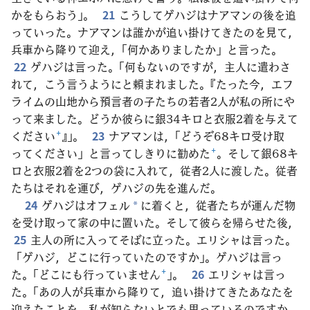
かをもらおう」。
21
こうしてゲハジはナアマンの後を追
っていった。ナアマンは誰かが追い掛けてきたのを見て，
兵車から降りて迎え，「何かありましたか」と言った。
22
ゲハジは言った。「何もないのですが，主人に遣わさ
れて，こう言うようにと頼まれました。『たった今，エフ
ライムの山地から預言者の子たちの若者2人が私の所にや
って来ました。どうか彼らに銀34キロと衣服2着を与えて
ください
+
』」。
23
ナアマンは，「どうぞ68キロ受け取
ってください」と言ってしきりに勧めた
+
。そして銀68キ
ロと衣服2着を2つの袋に入れて，従者2人に渡した。従者
たちはそれを運び，ゲハジの先を進んだ。
24
ゲハジはオフェル
に着くと，従者たちが運んだ物
*
を受け取って家の中に置いた。そして彼らを帰らせた後，
25
主人の所に入ってそばに立った。エリシャは言った。
「ゲハジ，どこに行っていたのですか」。ゲハジは言っ
た。「どこにも行っていません
+
」。
26
エリシャは言っ
た。「あの人が兵車から降りて，追い掛けてきたあなたを
迎えたことを，私が知らないとでも思っているのですか。