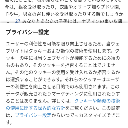
今は，銀を受け取ったり，衣服やオリーブ畑やブドウ園，
羊や牛，男女の召し使いを受け取ったりする時でしょうか
+
。
27
あなたとあなたの子孫には，ナアマンの重い皮膚
病
+
がいつまでもまとわり付きます」。ゲハジは重い皮膚
プライバシー設定
病に侵されて雪のように白くなり
+
，すぐにエリシャの前
から出ていった。
ユーザーの利便性を可能な限り向上させるため，当ウェ
ブサイトはクッキーおよび類似の技術を使用します。ク
ッキーの中には当ウェブサイトが機能するために必須の
ものもあり，そのクッキーを拒否することはできませ
ん。その他のクッキーの使用を受け入れるか拒否するか
日本語
シェアする
設定
は選択することができます。それらのクッキーはユーザ
Copyright
© 2026 Watch Tower Bible and Tract Society of Pennsylvania
ーの利便性を向上させる目的でのみ使用されます。この
利用規約
プライバシーに関する方針
プライバシー設定
JW.ORG
ログイン
データが販売されたりマーケティングに使用されたりす
ることはありません。詳しくは，
クッキーや類似の技術
の使用に関する世界的な方針
をご覧ください。この設定
は，
プライバシー設定
からいつでもカスタマイズできま
す。