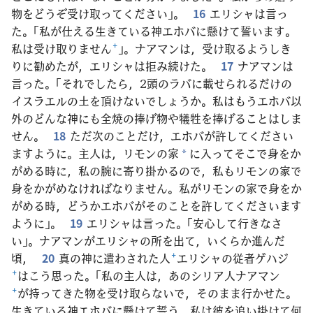
物をどうぞ受け取ってください」。
16
エリシャは言っ
た。「私が仕える生きている神エホバに懸けて誓います。
私は受け取りません
+
」。ナアマンは，受け取るようしき
りに勧めたが，エリシャは拒み続けた。
17
ナアマンは
言った。「それでしたら，2頭のラバに載せられるだけの
イスラエルの土を頂けないでしょうか。私はもうエホバ以
外のどんな神にも全焼の捧げ物や犠牲を捧げることはしま
せん。
18
ただ次のことだけ，エホバが許してください
ますように。主人は，リモンの家
に入ってそこで身をか
*
がめる時に，私の腕に寄り掛かるので，私もリモンの家で
身をかがめなければなりません。私がリモンの家で身をか
がめる時，どうかエホバがそのことを許してくださいます
ように」。
19
エリシャは言った。「安心して行きなさ
い」。ナアマンがエリシャの所を出て，いくらか進んだ
頃，
20
真の神に遣わされた人
+
エリシャの従者ゲハジ
+
はこう思った。「私の主人は，あのシリア人ナアマン
+
が持ってきた物を受け取らないで，そのまま行かせた。
生きている神エホバに懸けて誓う。私は彼を追い掛けて何