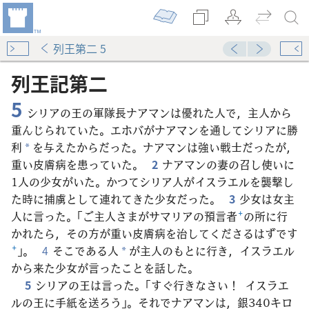
列王第二 5
列王記​第​二
5
シリアの王の軍隊長ナアマンは優れた人で，主人から
重んじられていた。エホバがナアマンを通してシリアに勝
利
を与えたからだった。ナアマンは強い戦士だったが，
*
重い皮膚病を患っていた。
2
ナアマンの妻の召し使いに
1人の少女がいた。かつてシリア人がイスラエルを襲撃し
た時に捕虜として連れてきた少女だった。
3
少女は女主
人に言った。「ご主人さまがサマリアの預言者
+
の所に行
かれたら，その方が重い皮膚病を治してくださるはずです
+
」。
4
そこである人
が主人のもとに行き，イスラエル
*
から来た少女が言ったことを話した。
5
シリアの王は言った。「すぐ行きなさい！ イスラエ
ルの王に手紙を送ろう」。それでナアマンは，銀340キロ