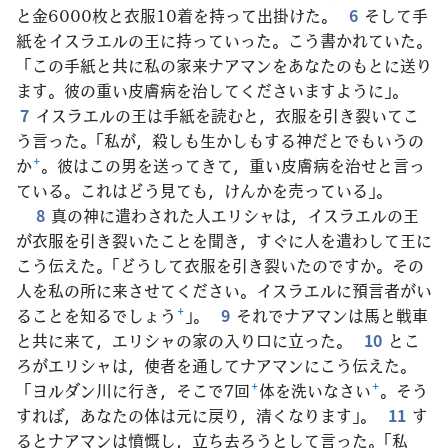
と金6000枚と衣服10着を持って出掛けた。
6
そして手
紙をイスラエルの王に持っていった。こう書かれていた。
「この手紙と共に私の家来ナアマンをあなたのもとに送り
ます。彼の重い皮膚病を治してくださいますように」。
7
イスラエルの王は手紙を読むと，衣服を引き裂いてこ
う言った。「私が，殺しも生かしもする神だとでもいうの
か
+
。彼はこの男を送ってきて，重い皮膚病を治せと言っ
ている。これはどう見ても，けんかを売っている」。
8
真の神に遣わされた人エリシャは，イスラエルの王
が衣服を引き裂いたことを聞き，すぐに人を遣わして王に
こう伝えた。「どうして衣服を引き裂いたのですか。その
人を私の所に来させてください。イスラエルに預言者がい
ることを知るでしょう
+
」。
9
それでナアマンは馬と戦車
と共に来て，エリシャの家の入り口に立った。
10
とこ
ろがエリシャは，使者を通してナアマンにこう伝えた。
「ヨルダン川に行き，そこで7回
+
体を洗いなさい
+
。そう
すれば，あなたの体は元に戻り，清くなります」。
11
す
るとナアマンは憤慨し，立ち去ろうとして言った。「私