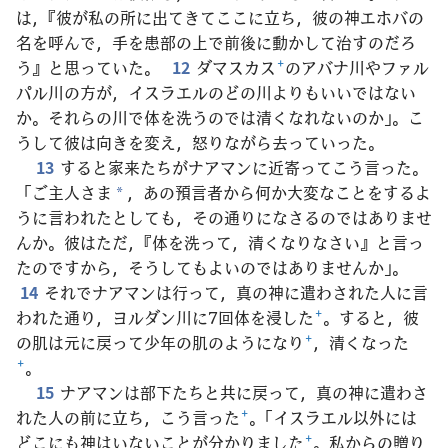
は，『彼が私の所に出てきてここに立ち，彼の神エホバの
名を呼んで，手を患部の上で前後に動かして治すのだろ
う』と思っていた。
12
ダマスカス
+
のアバナ川やファル
パル川の方が，イスラエルのどの川よりもいいではない
か。それらの川で体を洗うのでは清くなれないのか」。こ
うして彼は向きを変え，怒りながら去っていった。
13
すると家来たちがナアマンに近寄ってこう言った。
「ご主人さま
，あの預言者から何か大変なことをするよ
*
うに言われたとしても，その通りになさるのではありませ
んか。彼はただ，『体を洗って，清くなりなさい』と言っ
たのですから，そうしてもよいのではありませんか」。
14
それでナアマンは行って，真の神に遣わされた人に言
われた通り，ヨルダン川に7回体を浸した
+
。すると，彼
の肌は元に戻って少年の肌のようになり
+
，清くなった
+
。
15
ナアマンは部下たちと共に戻って，真の神に遣わさ
れた人の前に立ち，こう言った
+
。「イスラエル以外には
どこにも神はいないことが分かりました
+
。私からの贈り