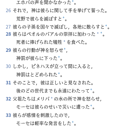
エホバの声を聞かなかった
+
。
26
それで，神は彼らに関して手を挙げて誓った。
荒野で彼らを滅ぼすと
+
。
27
彼らの子孫を国々で滅ぼし，各地に散らすと
+
。
28
彼らはペオルのバアルの崇拝に加わった
+
。
*
死者に捧げられた犠牲
を食べた。
*
29
彼らの行動が神を怒らせ
+
，
神罰が彼らに下った
+
。
30
しかし，ピネハスが立って間に入ると，
神罰はとどめられた
+
。
31
そのことで，彼は正しいと見なされた。
後のどの世代までも永遠にわたって
+
。
32
父祖たちはメリバ
の水の所で神を怒らせ，
*
モーセは彼らのせいで災いに遭った
+
。
33
彼らが感情を刺激したので，
モーセは軽率な発言をした
+
。