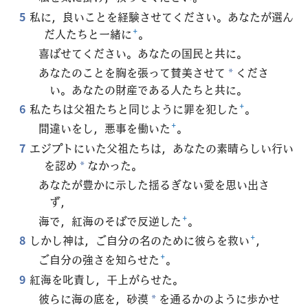
5
私に，良いことを経験させてください。あなたが選ん
だ人たちと一緒に
+
。
喜ばせてください。あなたの国民と共に。
あなたのことを胸を張って賛美させて
くださ
*
い。あなたの財産である人たちと共に。
6
私たちは父祖たちと同じように罪を犯した
+
。
間違いをし，悪事を働いた
+
。
7
エジプトにいた父祖たちは，あなたの素晴らしい行い
を認め
なかった。
*
あなたが豊かに示した揺るぎない愛を思い出さ
ず，
海で，紅海のそばで反逆した
+
。
8
しかし神は，ご自分の名のために彼らを救い
+
，
ご自分の強さを知らせた
+
。
9
紅海を叱責し，干上がらせた。
彼らに海の底を，砂漠
を通るかのように歩かせ
*