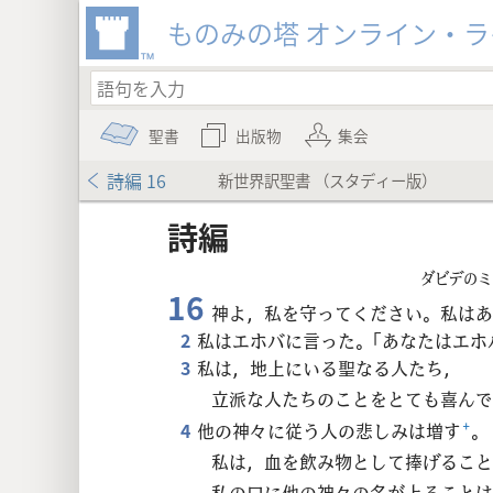
ものみの塔 オンライン・
聖書
出版物
集会
詩編 16
新世界訳聖書 （スタディー版）
詩編
ダビデのミ
16
神よ，私を守ってください。私はあ
2
私はエホバに言った。「あなたはエ
8
3
私は，地上にいる聖なる人たち，
立派な人たちのことをとても喜んで
4
他の神々に従う人の悲しみは増す
+
。
私は，血を飲み物として捧げること
私の口に他の神々の名が上ることは