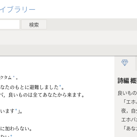
ライブラリー
クタム
。
*
詩編 概
なたのもとに避難しました
+
。
良いもの
ホバ，良いものは全てあなたから来ます。
「エホ
夜，自
います
+
」。
エホバ
に加わらない。
「あな
ない
+
。