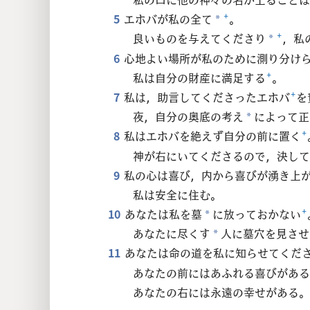
5
エホバが私の全て
+
。
*
良いものを与えてくださり
+
，私
*
6
心地よい場所が私のために測り分け
私は自分の財産に満足する
+
。
7
私は，助言してくださったエホバ
+
を
夜，自分の奥底の考え
によって正
*
8
私はエホバを絶えず自分の前に置く
+
神が右にいてくださるので，決して
9
私の心は喜び，内から喜びが湧き上
私は安全に住む。
10
あなたは私を墓
に放っておかない
+
*
あなたに尽くす
人に墓穴を見させ
*
11
あなたは命の道を私に知らせてくだ
あなたの前にはあふれる喜びがある
あなたの右には永遠の幸せがある。