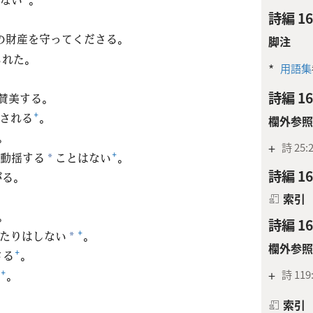
詩編 1
の財産を守ってくださる。
脚注
られた。
*
用語集
詩編 16
賛美する。
される
+
。
欄外参照
。
+
詩 25:
動揺する
ことはない
+
。
*
詩編 16
がる。
索引
。
詩編 16
たりはしない
+
。
*
欄外参照
さる
+
。
+
詩 119
+
。
索引