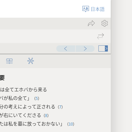
日本語
要
は全てエホバから来る
バが私の全て」
（
5
）
分の考えによって正される
（
7
）
が右にいてくださる
（
8
）
たは私を墓に放っておかない」
（
10
）