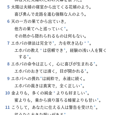
5
太陽は夫婦の寝室から出てくる花婿のよう。
喜び勇んで走路を進む強靱な人のよう。
6
天の一方の果てから出ていき，
他方の果てへと巡っていく
+
。
その熱から隠れられるものは何もない。
7
エホバの律法は完全で
+
，力を吹き込む
+
。
*
エホバの教え
は信頼でき
+
，経験の浅い人を賢く
*
する
+
。
8
エホバの命令は正しく，心に喜びが生まれる
+
。
エホバのおきては清く，目が開かれる
+
。
9
エホバへの畏れ
+
は純粋で，永遠に続く。
エホバの裁きは真実で，全く正しい
+
。
10
金よりも，多くの純金
よりも好ましい
+
。
*
蜜よりも，巣から滴り落ちる蜂蜜よりも甘い
+
。
11
こうして，あなたに仕える人は警告を受けた
+
。
従うなら大きな報いがある
+
。