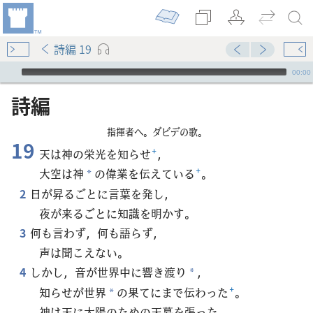
詩編 19
Audio Player
00:00
詩編
指揮者へ。ダビデの歌。
19
天は神の栄光を知らせ
+
，
大空は神
の偉業を伝えている
+
。
*
2
日が昇るごとに言葉を発し，
夜が来るごとに知識を明かす。
3
何も言わず，何も語らず，
声は聞こえない。
4
しかし，音が世界中に響き渡り
，
*
知らせが世界
の果てにまで伝わった
+
。
*
神は天に太陽のための天幕を張った。