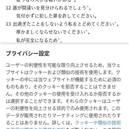
12
誰が間違いを見分けられるでしょう
+
。
気付かずに犯した罪を許してください。
13
出過ぎたことをしないよう私をとどめてください
+
。
厚かましくならせないでください
+
。
私が完全になるため
+
，
あからさまな罪
を犯さないためです。
*
プライバシー設定
14
私の岩
+
，私の救い主
+
エホバ，
*
私の口の言葉と心の黙想を
+
喜んでくださいます
ユーザーの利便性を可能な限り向上させるため，当ウェ
ように。
ブサイトはクッキーおよび類似の技術を使用します。ク
ッキーの中には当ウェブサイトが機能するために必須の
ものもあり，そのクッキーを拒否することはできませ
ん。その他のクッキーの使用を受け入れるか拒否するか
は選択することができます。それらのクッキーはユーザ
日本語
シェアする
設定
ーの利便性を向上させる目的でのみ使用されます。この
Copyright
© 2026 Watch Tower Bible and Tract Society of Pennsylvania
データが販売されたりマーケティングに使用されたりす
利用規約
プライバシーに関する方針
プライバシー設定
JW.ORG
ることはありません。詳しくは，
クッキーや類似の技術
ログイン