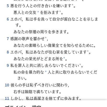
5
悪を行う人との付き合いを嫌います
+
。
悪人との交友
を拒みます
+
。
*
6
エホバ，私は手を洗って自分が潔白なことを示しま
す。
あなたの祭壇の周りを歩きます。
7
感謝の歌声を響かせ
+
，
あなたの素晴らしい偉業全てを知らせるために。
8
エホバ，私はあなたが住む家を愛しています
+
。
あなたの栄光がとどまる所を
+
。
9
私を罪人と共に消し去らないでください
+
。
私の命を暴力的な
人と共に取り去らないでくだ
*
さい。
10
彼らの手は恥ずべき行いに関わり，
右手は賄賂で満ちています。
11
しかし，私は高潔さを捨てずに歩みます。
私を助け出し
，親切を示してください。
*