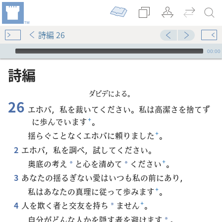
詩編 26
Audio Player
00:00
詩編
ダビデによる。
26
エホバ，私を裁いてください。私は高潔さを捨てず
に歩んでいます
+
。
揺らぐことなくエホバに頼りました
+
。
2
エホバ，私を調べ，試してください。
奥底の考え
と心を清めて
ください
+
。
*
*
3
あなたの揺るぎない愛はいつも私の前にあり，
私はあなたの真理に従って歩みます
+
。
4
人を欺く者と交友を持ち
ません
+
。
*
自分がどんな人かを隠す者を避けます
。
*