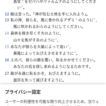
高官
をゼバハやツァルムナのようにしてくださ
*
い
+
。
12
敵は言った。「神が住む土地を手に入れよう」。
13
私の神，彼らを，風に巻かれるアザミ
のように
+
，
*
風に吹かれるわらのようにしてください。
14
森林を焼き尽くす火のように，
山々を焦がす炎のように
+
，
15
あなたが彼らを大嵐によって追い
+
，
暴風によっておびえさせますように
+
。
16
エホバ，彼らの顔を覆い，恥をかかせてください。
あなたの名を探し求めるようになるためです。
17
敵が永遠に恥をかき，おびえますように。
面目を失って滅びますように。
18
人々があなたのことを知りますように
+
。
プライバシー設定
エホバという名を持つあなただけが，
地球全体を治める至高者であるということを
+
。
ユーザーの利便性を可能な限り向上させるため，当ウェ