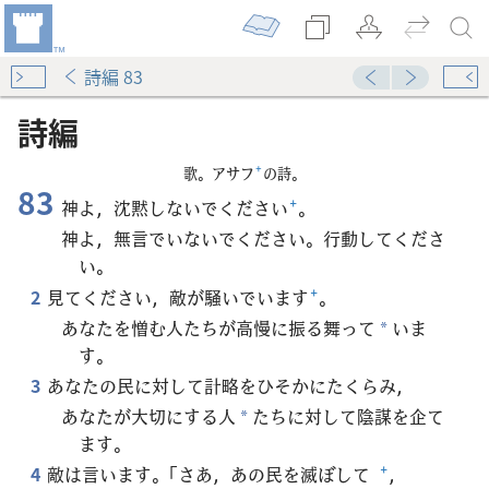
詩編 83
詩編
歌。アサフ
+
の詩。
83
神よ，沈黙しないでください
+
。
神よ，無言でいないでください。行動してくださ
い。
2
見てください，敵が騒いでいます
+
。
あなたを憎む人たちが高慢に振る舞って
いま
*
す。
3
あなたの民に対して計略をひそかにたくらみ，
あなたが大切にする人
たちに対して陰謀を企て
*
ます。
4
敵は言います。「さあ，あの民を滅ぼして
+
，