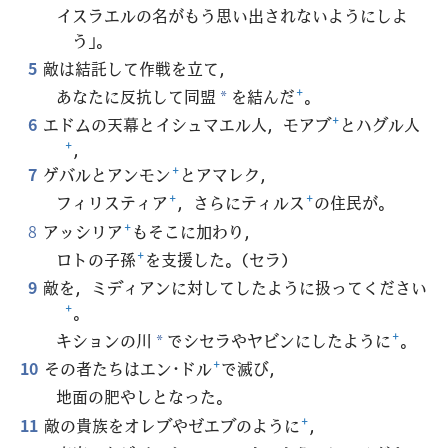
イスラエルの名がもう思い出されないようにしよ
う」。
5
敵は結託して作戦を立て，
あなたに反抗して同盟
を結んだ
+
。
*
6
エドムの天幕とイシュマエル人，モアブ
+
とハグル人
+
，
7
ゲバルとアンモン
+
とアマレク，
フィリスティア
+
，さらにティルス
+
の住民が。
8
アッシリア
+
もそこに加わり，
ロトの子孫
+
を支援した。（セラ）
9
敵を，ミディアンに対してしたように扱ってください
+
。
キションの川
でシセラやヤビンにしたように
+
。
*
10
その者たちはエン･ドル
+
で滅び，
地面の肥やしとなった。
11
敵の貴族をオレブやゼエブのように
+
，