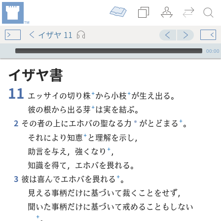
イザヤ 11
Audio Player
00:00
イザヤ​書
11
エッサイの切り株
+
から小枝
+
が生え出る。
彼の根から出る芽
+
は実を結ぶ。
2
その者の上にエホバの聖なる力
がとどまる
+
。
*
それにより知恵
+
と理解を示し，
助言を与え，強くなり
+
，
知識を得て，エホバを畏れる。
3
彼は喜んでエホバを畏れる
+
。
見える事柄だけに基づいて裁くことをせず，
聞いた事柄だけに基づいて戒めることもしない
+
。