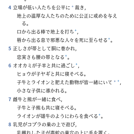
4
立場が低い人たちを公平に
裁き，
*
地上の温厚な人たちのために公正に戒めを与え
る。
口から出る棒で地上を打ち
+
，
唇から出る息で邪悪な人々を死に至らせる
+
。
5
正しさが帯として胴に巻かれ，
忠実さも腰の帯となる
+
。
6
オオカミが子羊と共に過ごし
+
，
ヒョウが子ヤギと共に寝そべる。
子牛とライオンと肥えた動物が皆一緒にいて
+
，
*
小さな子供に導かれる。
7
雌牛と熊が一緒に食べ，
子牛と子熊も共に寝そべる。
ライオンが雄牛のようにわらを食べる
+
。
8
乳児がコブラの巣の上で遊び，
乳離れした子が毒蛇の巣穴の上に手を置く。