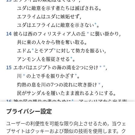
ユダに敵意を示す者たちは滅ぼされる。
エフライムはユダに嫉妬せず，
ユダはエフライムに敵意を示さない
+
。
14
彼らは西のフィリスティア人の丘
に襲い掛かり，
*
共に東の人々から物を奪い取る。
エドム
+
とモアブ
+
に対して勢力を振るい，
アンモン人を服従させる
+
。
15
エホバはエジプトの海の湾を2つに分け
+
，
*
川
の上で手を振りかざす
+
。
*
灼熱の息を川の7つの流れに吹き掛け
，
*
民がサンダルを履いたまま渡れるようにする。
16
神の民の残りの者のために
+
，アッシリアから出る街
道が備えられる
+
。
プライバシー設定
イスラエルがエジプトから出てきた日に道が備え
ユーザーの利便性を可能な限り向上させるため，当ウェ
られたように。
ブサイトはクッキーおよび類似の技術を使用します。ク