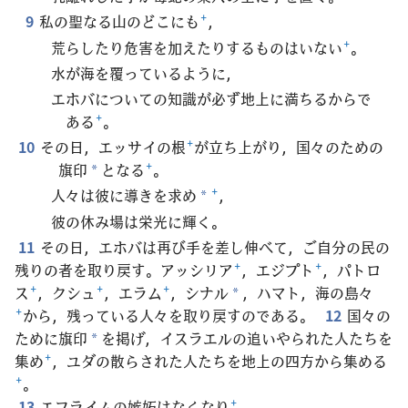
9
私の聖なる山のどこにも
+
，
荒らしたり危害を加えたりするものはいない
+
。
水が海を覆っているように，
エホバについての知識が必ず地上に満ちるからで
ある
+
。
10
その日，エッサイの根
+
が立ち上がり，国々のための
旗印
となる
+
。
*
人々は彼に導きを求め
+
，
*
彼の休み場は栄光に輝く。
11
その日，エホバは再び手を差し伸べて，ご自分の民の
残りの者を取り戻す。アッシリア
+
，エジプト
+
，パトロ
ス
+
，クシュ
+
，エラム
+
，シナル
，ハマト，海の島々
*
+
から，残っている人々を取り戻すのである。
12
国々の
ために旗印
を掲げ，イスラエルの追いやられた人たちを
*
集め
+
，ユダの散らされた人たちを地上の四方から集める
+
。
13
エフライムの嫉妬はなくなり
+
，