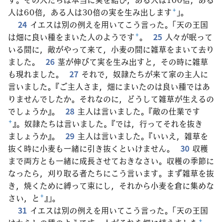
人は60倍，ある人は30倍の実を生み出します
+
」。
24
イエスは別の例えを用いてこう言った。「天の王国
は畑に良い種をまいた人のようです
+
。
25
人々が眠って
いる間に，敵がやって来て，小麦の間に雑草をまいて去り
ました。
26
茎が伸びて実を生み出すと，その時に雑草
も現れました。
27
それで，奴隷たちが来て家の主人に
言いました。『ご主人さま，畑にまいたのは良い種ではあ
りませんでしたか。それなのに，どうして雑草が生えるの
でしょうか』。
28
主人は言いました。『敵の仕業です
+
』。奴隷たちは言いました。『では，行ってそれを抜き
ましょうか』。
29
主人は言いました。『いいえ，雑草を
抜く時に小麦も一緒に引き抜くといけません。
30
収穫
まで両方とも一緒に成長させておきなさい。収穫の季節に
なったら，刈り取る者たちにこう言います。まず雑草を抜
き，焼くために縛って束にし，それから小麦を倉に集めな
さい，と
+
』」。
31
イエスは別の例えを用いてこう言った。「天の王国