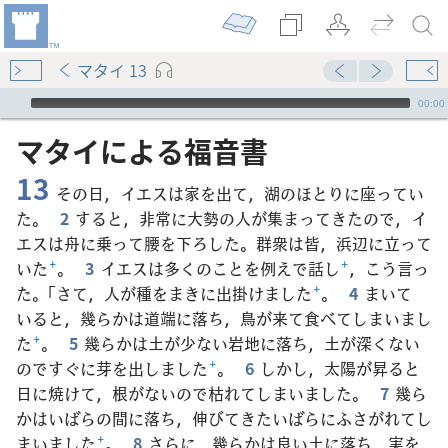
マタイ 13
Audio Player
00:00
マタイ​に​よる​福音​書
13
その日，イエスは家を出て，湖のほとりに座ってい
た。
2
すると，非常に大勢の人が集まってきたので，イ
エスは舟に乗って腰を下ろした。群衆は皆，浜辺に立って
いた
+
。
3
イエスは多くのことを例えで話し
+
，こう言っ
た。「さて，人が種をまきに出掛けました
+
。
4
まいて
いると，幾らかは道端に落ち，鳥が来て食べてしまいまし
た
+
。
5
幾らかは土が少ない岩地に落ち，土が深くない
のですぐに芽を出しました
+
。
6
しかし，太陽が昇ると
日に焼けて，根がないので枯れてしまいました。
7
幾ら
かはいばらの間に落ち，伸びてきたいばらにふさがれてし
まいました
+
。
8
さらに，幾らかは良い土に落ち，実を