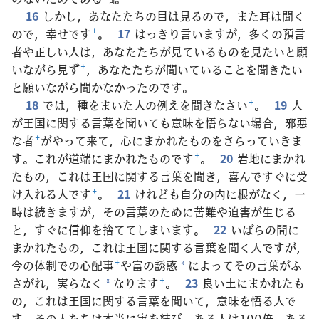
16
しかし，あなたたちの目は見るので，また耳は聞く
ので，幸せです
+
。
17
はっきり言いますが，多くの預言
者や正しい人は，あなたたちが見ているものを見たいと願
いながら見ず
+
，あなたたちが聞いていることを聞きたい
と願いながら聞かなかったのです。
18
では，種をまいた人の例えを聞きなさい
+
。
19
人
が王国に関する言葉を聞いても意味を悟らない場合，邪悪
な者
+
がやって来て，心にまかれたものをさらっていきま
す。これが道端にまかれたものです
+
。
20
岩地にまかれ
たもの，これは王国に関する言葉を聞き，喜んですぐに受
け入れる人です
+
。
21
けれども自分の内に根がなく，一
時は続きますが，その言葉のために苦難や迫害が生じる
と，すぐに信仰を捨ててしまいます。
22
いばらの間に
まかれたもの，これは王国に関する言葉を聞く人ですが，
今の体制での心配事
+
や富の誘惑
によってその言葉がふ
*
さがれ，実らなく
なります
+
。
23
良い土にまかれたも
*
の，これは王国に関する言葉を聞いて，意味を悟る人で
す。その人たちは本当に実を結び，ある人は100倍，ある