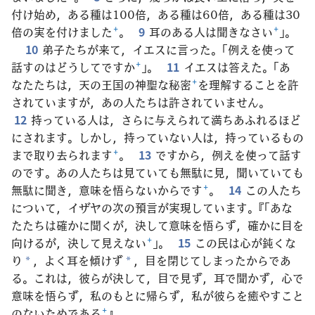
付け始め，ある種は100倍，ある種は60倍，ある種は30
倍の実を付けました
+
。
9
耳のある人は聞きなさい
+
」。
10
弟子たちが来て，イエスに言った。「例えを使って
話すのはどうしてですか
+
」。
11
イエスは答えた。「あ
なたたちは，天の王国の神聖な秘密
+
を理解することを許
されていますが，あの人たちは許されていません。
12
持っている人は，さらに与えられて満ちあふれるほど
にされます。しかし，持っていない人は，持っているもの
まで取り去られます
+
。
13
ですから，例えを使って話す
のです。あの人たちは見ていても無駄に見，聞いていても
無駄に聞き，意味を悟らないからです
+
。
14
この人たち
について，イザヤの次の預言が実現しています。『「あな
たたちは確かに聞くが，決して意味を悟らず，確かに目を
向けるが，決して見えない
+
」。
15
この民は心が鈍くな
り
，よく耳を傾けず
，目を閉じてしまったからであ
*
*
る。これは，彼らが決して，目で見ず，耳で聞かず，心で
意味を悟らず，私のもとに帰らず，私が彼らを癒やすこと
のないためである
+
』。