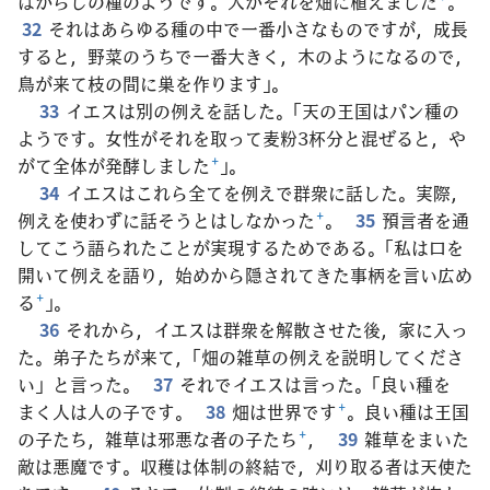
はからしの種のようです。人がそれを畑に植えました
+
。
32
それはあらゆる種の中で一番小さなものですが，成長
すると，野菜のうちで一番大きく，木のようになるので，
鳥が来て枝の間に巣を作ります」。
33
イエスは別の例えを話した。「天の王国はパン種の
ようです。女性がそれを取って麦粉3杯分と混ぜると，や
がて全体が発酵しました
+
」。
34
イエスはこれら全てを例えで群衆に話した。実際，
例えを使わずに話そうとはしなかった
+
。
35
預言者を通
してこう語られたことが実現するためである。「私は口を
開いて例えを語り，始めから隠されてきた事柄を言い広め
る
+
」。
36
それから，イエスは群衆を解散させた後，家に入っ
た。弟子たちが来て，「畑の雑草の例えを説明してくださ
い」と言った。
37
それでイエスは言った。「良い種を
まく人は人の子です。
38
畑は世界です
+
。良い種は王国
の子たち，雑草は邪悪な者の子たち
+
，
39
雑草をまいた
敵は悪魔です。収穫は体制の終結で，刈り取る者は天使た