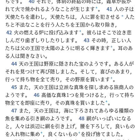
ちです。
40
それで，体制の終結の時には，雑草が抜か
れて火で焼かれるようなことが生じます
+
。
41
人の子は
天使たちを遣わし，天使たちは，人に罪を犯させる
人た
*
ちと不法なことを行う人たちを王国から取り除き，
42
火の燃える炉に投げ込みます
+
。彼らはそこで泣き悲
しんだり歯ぎしりしたりします。
43
その時，正しい人
たちは父の王国で太陽のように明るく輝きます
+
。耳のあ
る人は聞きなさい。
44
天の王国は野原に隠された宝のようです。ある人が
それを見つけて再び隠しました。そして，喜びのあまり，
行って持ち物を全て売り，その野原を買います
+
。
45
また，天の王国は立派な真珠を探し求める旅商人の
ようです。
46
高価な真珠1つを見つけると，行って持ち
物全てを即座に売り，その真珠を買いました
+
。
47
また，天の王国は，海に下ろされてあらゆる種類の
魚を集める引き網のようです。
48
網がいっぱいになる
と，人々は浜辺に網を引き上げ，腰を下ろして，良いもの
を入れ物に集め
+
，良くないもの
+
を投げ捨てました。