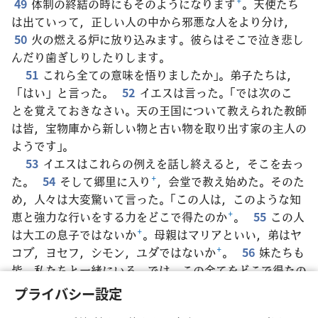
49
体制の終結の時にもそのようになります
+
。天使たち
は出ていって，正しい人の中から邪悪な人をより分け，
50
火の燃える炉に放り込みます。彼らはそこで泣き悲し
んだり歯ぎしりしたりします。
51
これら全ての意味を悟りましたか」。弟子たちは，
「はい」と言った。
52
イエスは言った。「では次のこ
とを覚えておきなさい。天の王国について教えられた教師
は皆，宝物庫から新しい物と古い物を取り出す家の主人の
ようです」。
53
イエスはこれらの例えを話し終えると，そこを去っ
た。
54
そして郷里に入り
+
，会堂で教え始めた。そのた
め，人々は大変驚いて言った。「この人は，このような知
恵と強力な行いをする力をどこで得たのか
+
。
55
この人
は大工の息子ではないか
+
。母親はマリアといい，弟はヤ
コブ，ヨセフ，シモン，ユダではないか
+
。
56
妹たちも
皆，私たちと一緒にいる。では，この全てをどこで得たの
か
+
」。
57
こうして人々はイエスを信じようとしなかっ
プライバシー設定
た
+
。しかしイエスは言った。「預言者は，郷里や自分の