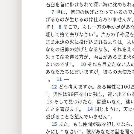
24
石臼を首に掛けられて深い海に沈められ
7
世は，信仰の妨げとなっているので
32
げるものが生じるのは仕方ありませんが
す！
8
そこで，もし一方の手か足があ
離して捨て去りなさい
+
。片方の手や足
まま永遠の火に投げ込まれるよりは，よ
なたの信仰の妨げとなるなら，それをえ
失って命を得る方が，両目があるまま火
よいのです
+
。
10
それら目立たない人
あなたたちに言いますが，彼らの天使た
+
。
11
―
12
どう考えますか。ある男性に100
+
，男性は99匹を山に残し，迷い出てい
13
そして見つけたら，間違いなく，迷い
ことを喜びます。
14
同じように，天に
滅びることも望んでいません
+
。
15
また，もし仲間が罪を犯したなら
かにし
なさい
+
。彼があなたの話を聞く
*