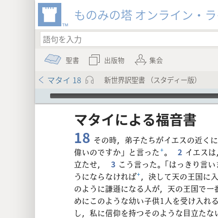
ものみの塔 オンライン・
聖書
出版物
集会
マタイ 18
新世界訳聖書 （スタディー版）
Audio Player
マタイ​に​よる​福音​書
18
その時，弟子たちがイエスの近くに
偉いのですか」と言った
+
。
2
イエスは
立たせ，
3
こう言った。「はっきり言
8
うにならなければ
+
，決して天の王国に
のように謙遜になる人が，天の王国で一
16
めにこのような幼い子供1人を受け入れ
し，私に信仰を持つそのような目立たな