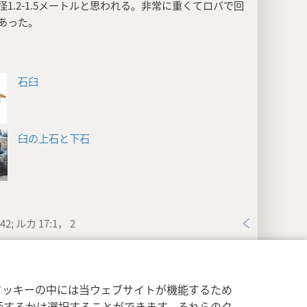
径1.2-1.5メートルと思われる。非常に重くてロバで回
あった。
石臼
臼の上石と下石
42; ルカ 17:1， 2
イバシー設定
ログイン
JW.ORG
8:7
クッキーの中には当ウェブサイトが機能するため
げ:
「信仰の妨げ」と訳されているギリシャ語スカンダ
否するかは選択することができます。それらのク