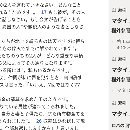
か2人を連れていきなさい。どんなこと
索引
れる
ためです
+
。
17
もし彼が，その人
*
に話しなさい。もし会衆が告げることも
マタイ 1
，異国の人
+
や徴税人のような者としなさ
欄外参照
たたちが地上で縛るものは天ですでに縛ら
+
格 15:3
4:10; 
くものは天ですでに解かれています
+
。
たたちのうちの2人が，どんな重要な事柄
索引
る父によってその通りになります
+
。
マタイ 1
いる所には
+
，私もいるからです」。
主よ，仲間が私に罪を犯すとき，何回許す
欄外参照
スは言った。「いいえ，7回ではなく77
+
マタ 10
借金の清算を求めた王のようです。
索引
借りている男性が連れてこられました。
マタイ 1
，自分と妻と子供たち，また所有物全てを
じられました
+
。
26
奴隷はひれ伏して敬
ロバの回
い。全部お返ししますから』と言いまし