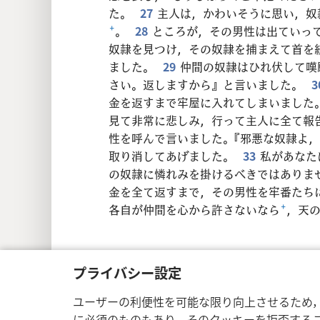
た。
27
主人は，かわいそうに思い，奴
+
。
28
ところが，その男性は出ていって
奴隷を見つけ，その奴隷を捕まえて首を
ました。
29
仲間の奴隷はひれ伏して嘆
さい。返しますから』と言いました。
3
金を返すまで牢屋に入れてしまいました
見て非常に悲しみ，行って主人に全て報
性を呼んで言いました。『邪悪な奴隷よ
取り消してあげました。
33
私があなた
の奴隷に憐れみを掛けるべきではありま
金を全て返すまで，その男性を牢番たち
各自が仲間を心から許さないなら
+
，天
プライバシー設定
Copyright
© 2026 Watch Tower Bible a
ユーザーの利便性を可能な限り向上させるため
に必須のものもあり，そのクッキーを拒否する