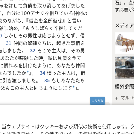
石」。直
隷を許して負債を取り消してあげました
す必要が
，自分に100デナリを借りている仲間の
絞めながら，『借金を全部返せ』と言い
メディア
願し始め，『もうしばらく辛抱してくだ
0
しかしその男性は応じようとせず，借
。
31
仲間の奴隷たちは，起きた事柄を
告しました。
32
そこで主人は，その男
，あなたが嘆願した時，私は負債を全て
に憐れみを掛けたように，あなたも仲間
せんでしたか
+
』。
34
憤った主人は，借
に引き渡しました。
35
もしあなたたち
欄外参照
の父もこの主人と同じようにします
+
」。
+
マル 9:
索引
利用規約
プライバシーに関する方針
プラ
nd Tract Society of Pennsylvania
マタイ 1
，当ウェブサイトはクッキーおよび類似の技術を使用します。
信仰の妨
ことはできません。その他のクッキーの使用を受け入れるか拒