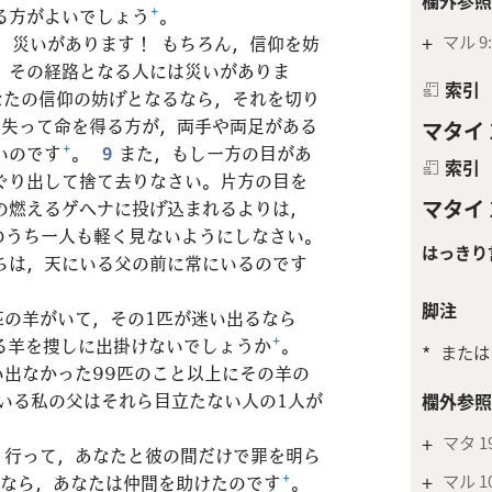
る方がよいでしょう
+
。
+
マル 9:3
，災いがあります！ もちろん，信仰を妨
，その経路となる人には災いがありま
索引
なたの信仰の妨げとなるなら，それを切り
を失って命を得る方が，両手や両足がある
マタイ 1
いのです
+
。
9
また，もし一方の目があ
索引
ぐり出して捨て去りなさい。片方の目を
マタイ 1
の燃えるゲヘナに投げ込まれるよりは，
のうち一人も軽く見ないようにしなさい。
はっきり
ちは，天にいる父の前に常にいるのです
脚注
匹の羊がいて，その1匹が迷い出るなら
る羊を捜しに出掛けないでしょうか
+
。
*
または
出なかった99匹のこと以上にその羊の
いる私の父はそれら目立たない人の1人が
欄外参照
+
マタ 19
，行って，あなたと彼の間だけで罪を明ら
+
マル 10
なら，あなたは仲間を助けたのです
+
。