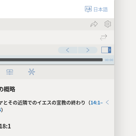
日本語
00:00
の概略
ヤとその近隣でのイエスの宣教の終わり（
14:1–
5
）
8:1