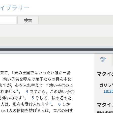
ライブラリー
来て，「天の王国ではいったい誰が一番
マタイ
，幼い子供を呼んで弟子たちの真ん中に
いますが，心を入れ替えて
幼い子供のよ
ガリラ
*
18:3
入れません
+
。
4
ですから，この幼い子供
番偉いのです
+
。
5
そして，私の名のた
る人は，私をも受け入れます
+
。
6
しか
マタイ 1
い人1人の信仰を妨げる人は，ロバの回す
欄外参照