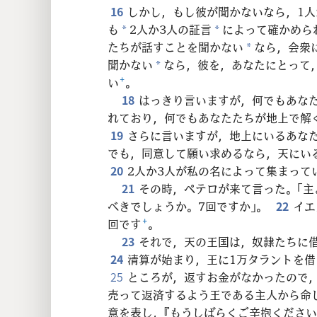
16
しかし，もし彼が聞かないなら，1人
も
2人か3人の証言
によって確かめら
*
*
たちが話すことを聞かない
なら，会衆
*
聞かない
なら，彼を，あなたにとって
*
い
+
。
18
はっきり言いますが，何でもあな
れており，何でもあなたたちが地上で解
19
さらに言いますが，地上にいるあな
でも，同意して願い求めるなら，天にい
20
2人か3人が私の名によって集まって
21
その時，ペテロが来て言った。「
べきでしょうか。7回ですか」。
22
イエ
回です
+
。
23
それで，天の王国は，奴隷たちに
24
清算が始まり，王に1万タラントを
25
ところが，返すお金がなかったので
売って返済するよう王である主人から命
意を表し，『もうしばらくご辛抱くださ