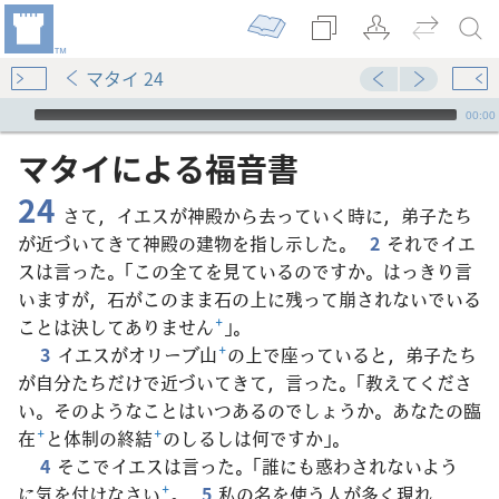
マタイ 24
Audio Player
00:00
マタイ​に​よる​福音​書
24
さて，イエスが神殿から去っていく時に，弟子たち
が近づいてきて神殿の建物を指し示した。
2
それでイエ
スは言った。「この全てを見ているのですか。はっきり言
いますが，石がこのまま石の上に残って崩されないでいる
ことは決してありません
+
」。
3
イエスがオリーブ山
+
の上で座っていると，弟子たち
が自分たちだけで近づいてきて，言った。「教えてくださ
い。そのようなことはいつあるのでしょうか。あなたの臨
在
+
と体制の終結
+
のしるしは何ですか」。
4
そこでイエスは言った。「誰にも惑わされないよう
に気を付けなさい
+
。
5
私の名を使う人が多く現れ，