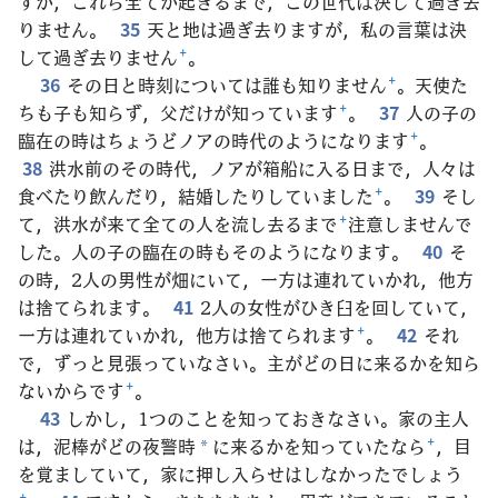
すが，これら全てが起きるまで，この世代は決して過ぎ去
りません。
35
天と地は過ぎ去りますが，私の言葉は決
して過ぎ去りません
+
。
36
その日と時刻については誰も知りません
+
。天使た
ちも子も知らず，父だけが知っています
+
。
37
人の子の
臨在の時はちょうどノアの時代のようになります
+
。
38
洪水前のその時代，ノアが箱船に入る日まで，人々は
食べたり飲んだり，結婚したりしていました
+
。
39
そし
て，洪水が来て全ての人を流し去るまで
+
注意しませんで
した。人の子の臨在の時もそのようになります。
40
そ
の時，2人の男性が畑にいて，一方は連れていかれ，他方
は捨てられます。
41
2人の女性がひき臼を回していて，
一方は連れていかれ，他方は捨てられます
+
。
42
それ
で，ずっと見張っていなさい。主がどの日に来るかを知ら
ないからです
+
。
43
しかし，1つのことを知っておきなさい。家の主人
は，泥棒がどの夜警時
に来るかを知っていたなら
+
，目
*
を覚ましていて，家に押し入らせはしなかったでしょう