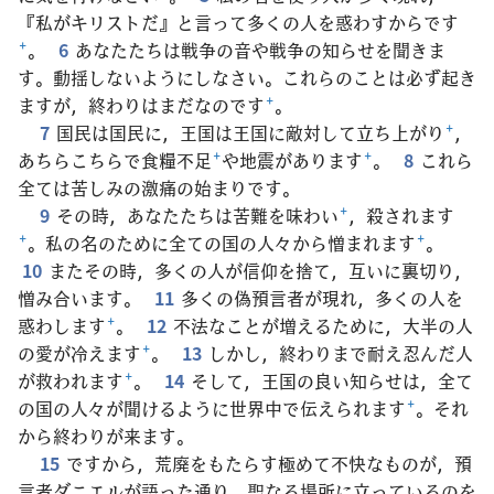
『私がキリストだ』と言って多くの人を惑わすからです
+
。
6
あなたたちは戦争の音や戦争の知らせを聞きま
す。動揺しないようにしなさい。これらのことは必ず起き
ますが，終わりはまだなのです
+
。
7
国民は国民に，王国は王国に敵対して立ち上がり
+
，
あちらこちらで食糧不足
+
や地震があります
+
。
8
これら
全ては苦しみの激痛の始まりです。
9
その時，あなたたちは苦難を味わい
+
，殺されます
+
。私の名のために全ての国の人々から憎まれます
+
。
10
またその時，多くの人が信仰を捨て，互いに裏切り，
憎み合います。
11
多くの偽預言者が現れ，多くの人を
惑わします
+
。
12
不法なことが増えるために，大半の人
の愛が冷えます
+
。
13
しかし，終わりまで耐え忍んだ人
が救われます
+
。
14
そして，王国の良い知らせは，全て
の国の人々が聞けるように世界中で伝えられます
+
。それ
から終わりが来ます。
15
ですから，荒廃をもたらす極めて不快なものが，預
言者ダニエルが語った通り，聖なる場所に立っているのを