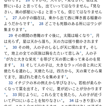
野にいる』と言っても，出ていってはなりません。『見な
さい，奥の部屋にいる』と言っても，信じてはなりません
+
。
27
人の子の臨在は，東から出て西に輝き渡る稲妻の
ようだからです
+
。
28
どこでも死骸のある所にはワシが
集まります
+
。
29
その期間の患難のすぐ後に，太陽は暗くなり
+
，月
は光らず，星は天から落ち，天の力は揺り動かされます
+
。
30
その時，人の子のしるしが天に現れます。そし
て，地上の全ての民族は胸をたたいて悲しみ
+
，人の子
+
が力と大きな栄光
を帯びて天の雲に乗って来るのを見
*
ます
+
。
31
そして人の子は，大きなラッパの音と共に天
使たちを遣わし，天使たちは，四方から，天の果てから果
てまで，選ばれた者たちを集めます
+
。
32
イチジクの木の例えから学びなさい。若枝が柔らか
くなって葉を出すと，すぐに，夏が近いことが分かります
+
。
33
同じように，これら全てを見たら，人の子が近づ
いて戸口にいることを知りなさい
+
。
34
はっきり言いま