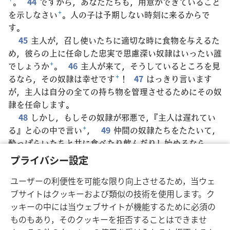
+
。
44
ですから，あなたたちも，用意ができていること
を示しなさい
+
。人の子は予期しない時刻に来るからで
す。
45
主人が，召し使いたちに適切な時に食物を与えるた
め，彼らの上に任命した忠実で思慮深い奴隷はいったい誰
でしょうか
+
。
46
主人が来て，そうしているところを見
るなら，その奴隷は幸せです
+
！
47
はっきり言います
が，主人は自分の全ての持ち物を管理させるためにその奴
隷を任命します。
48
しかし，もしその奴隷が邪悪で，『主人は遅れてい
る』と心の中で言い
+
，
49
仲間の奴隷たちをたたいて，
酔っぱらいたちと共に食べたり飲んだりし始めるなら，
50
その奴隷の主人は，奴隷が予期していない日，思って
プライバシー設定
もいない時刻に来て
+
，
51
最も厳しく彼を罰し，偽善者
ユーザーの利便性を可能な限り向上させるため，当ウェ
たちと一緒にならせます。奴隷はそこで泣き悲しんだり歯
ブサイトはクッキーおよび類似の技術を使用します。ク
ぎしりしたりします
+
。
ッキーの中には当ウェブサイトが機能するために必須の
ものもあり，そのクッキーを拒否することはできませ