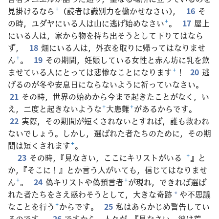
見掛けるなら
+
（読者は識別力を働かせなさい），
16
そ
の時，ユダヤにいる人は山に逃げ始めなさい
+
。
17
屋上
にいる人は，家から物を持ち出そうとして下りてはなら
ず，
18
畑にいる人は，外衣を取りに帰ってはなりませ
ん
+
。
19
その期間，妊娠している女性と赤ん坊に乳を飲
ませている人にとっては悲惨なことになります
+
！
20
逃
げるのが冬や安息日にならないように祈っていなさい。
21
その時，世界の始めから今まで起きたことがなく，い
え，二度と起きないような
+
大患難
+
があるからです。
22
実際，その期間が短くされないとすれば，誰も救われ
ないでしょう。しかし，選ばれた者たちのために，その期
間は短くされます
+
。
23
その時，『見なさい，ここにキリストがいる
+
』と
か，『そこに！』とか言う人がいても，信じてはなりませ
ん
+
。
24
偽キリストや偽預言者
+
が現れ，できれば選ば
れた者たちをさえ惑わそうとして，大きな奇跡
や不思議
*
なことを行う
+
からです。
25
私はあらかじめ警告してい
るのです。
26
ですから，人々が，『見なさい，彼は荒